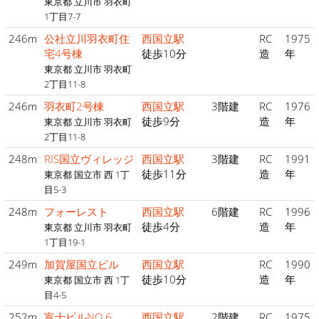
東京都 立川市 羽衣町
1丁目7-7
246m
公社立川羽衣町住
西国立駅
RC
1975
宅4号棟
徒歩10分
造
年
東京都 立川市 羽衣町
2丁目11-8
246m
羽衣町2号棟
西国立駅
3階建
RC
1976
徒歩9分
造
年
東京都 立川市 羽衣町
2丁目11-8
248m
RIS国立ヴィレッジ
西国立駅
3階建
RC
1991
徒歩11分
造
年
東京都 国立市 西 1丁
目5-3
248m
フォーレスト
西国立駅
6階建
RC
1996
徒歩4分
造
年
東京都 立川市 羽衣町
1丁目19-1
249m
加賀屋国立ビル
西国立駅
RC
1990
徒歩10分
造
年
東京都 国立市 西 1丁
目4-5
252m
富士ビルNO.6
西国立駅
2階建
RC
1975