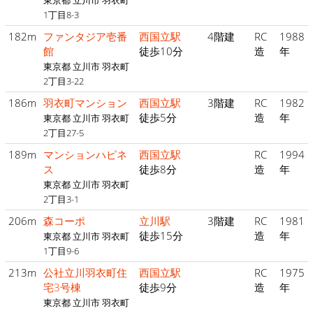
東京都 立川市 羽衣町
1丁目8-3
182m
ファンタジア壱番
西国立駅
4階建
RC
1988
館
徒歩10分
造
年
東京都 立川市 羽衣町
2丁目3-22
186m
羽衣町マンション
西国立駅
3階建
RC
1982
徒歩5分
造
年
東京都 立川市 羽衣町
2丁目27-5
189m
マンションハピネ
西国立駅
RC
1994
ス
徒歩8分
造
年
東京都 立川市 羽衣町
2丁目3-1
206m
森コーポ
立川駅
3階建
RC
1981
徒歩15分
造
年
東京都 立川市 羽衣町
1丁目9-6
213m
公社立川羽衣町住
西国立駅
RC
1975
宅3号棟
徒歩9分
造
年
東京都 立川市 羽衣町