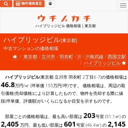
物件価格査定
To
na
ハイブリッジビル 価格相場 | 東京都
ハイブリッジビル
[東京都]
中古マンションの価格相場
東京都
立川市
羽衣町
JR
JR南武線
西国立駅
ハイブリッジビル
ハイブリッジビル
(東京都 立川市 羽衣町 2丁目6-7)の価格相場は
46.8
万円/㎡ (坪単価 155万円/坪)です。 価格相場は、周辺の取
引価格(売却価格)により計算したもので、物件を売却する際に値
段(坪単価、評価額)がいくらになるか目安を示すものです。
203
部屋ごとの価格相場は、最も高い部屋は
号室 (51.1㎡) の
2,405
601
2,145
万円、最も低い部屋は
号室 (46.4㎡) の