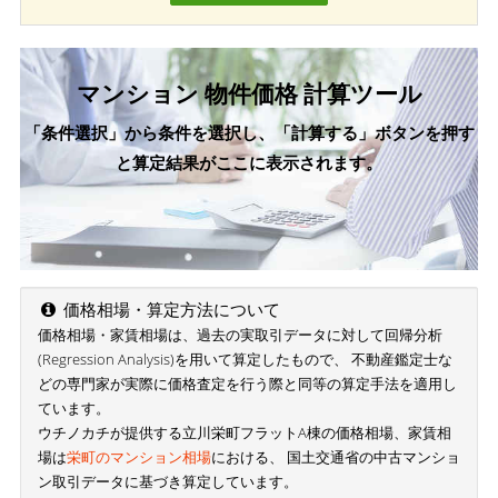
マンション 物件価格 計算ツール
「条件選択」から条件を選択し、「計算する」ボタンを押す
と算定結果がここに表示されます。
価格相場・算定方法について
価格相場・家賃相場は、過去の実取引データに対して回帰分析
(Regression Analysis)を用いて算定したもので、 不動産鑑定士な
どの専門家が実際に価格査定を行う際と同等の算定手法を適用し
ています。
ウチノカチが提供する立川栄町フラットA棟の価格相場、家賃相
場は
栄町のマンション相場
における、 国土交通省の中古マンショ
ン取引データに基づき算定しています。