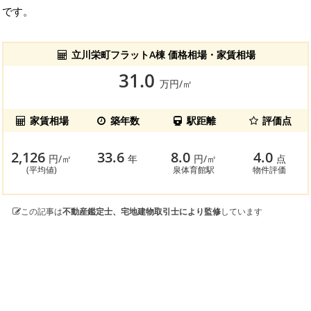
です。
立川栄町フラットA棟 価格相場・家賃相場
31.0
万円/㎡
家賃相場
築年数
駅距離
評価点
2,126
33.6
8.0
4.0
円/㎡
年
円/㎡
点
(平均値)
泉体育館駅
物件評価
この記事は
不動産鑑定士、宅地建物取引士により監修
しています