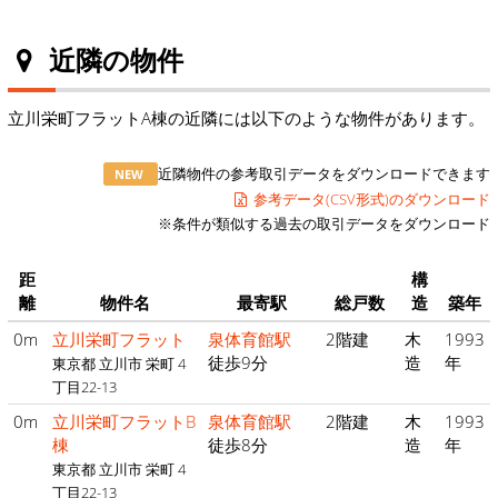
近隣の物件
立川栄町フラットA棟の近隣には以下のような物件があります。
近隣物件の参考取引データをダウンロードできます
NEW
参考データ(CSV形式)のダウンロード
※条件が類似する過去の取引データをダウンロード
距
構
離
物件名
最寄駅
総戸数
造
築年
0m
立川栄町フラット
泉体育館駅
2階建
木
1993
徒歩9分
造
年
東京都 立川市 栄町 4
丁目22-13
0m
立川栄町フラットB
泉体育館駅
2階建
木
1993
棟
徒歩8分
造
年
東京都 立川市 栄町 4
丁目22-13