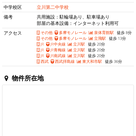
中学校区
立川第二中学校
備考
共用施設：駐輪場あり、駐車場あり
部屋の基本設備：インターネット利用可
アクセス
その他
多摩モノレール
泉体育館駅
徒歩 8分
その他
多摩モノレール
立飛駅
徒歩 13分
JR
JR中央線
立川駅
徒歩 20分
JR
JR青梅線
立川駅
徒歩 20分
JR
JR南武線
立川駅
徒歩 20分
西武
西武拝島線
東大和市駅
徒歩 36分
物件所在地