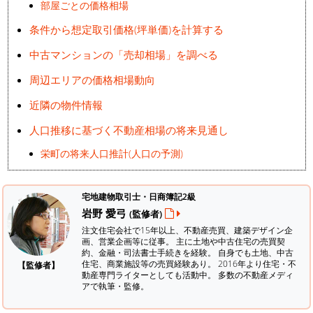
部屋ごとの価格相場
条件から想定取引価格(坪単価)を計算する
中古マンションの「売却相場」を調べる
周辺エリアの価格相場動向
近隣の物件情報
人口推移に基づく不動産相場の将来見通し
栄町の将来人口推計(人口の予測)
宅地建物取引士・日商簿記2級
岩野 愛弓
(監修者)
注文住宅会社で15年以上、不動産売買、建築デザイン企
画、営業企画等に従事。 主に土地や中古住宅の売買契
約、金融・司法書士手続きを経験。
自身でも土地、中古
住宅、商業施設等の売買経験あり。 2016年より住宅・不
【監修者】
動産専門ライターとしても活動中。 多数の不動産メディ
アで執筆・監修。