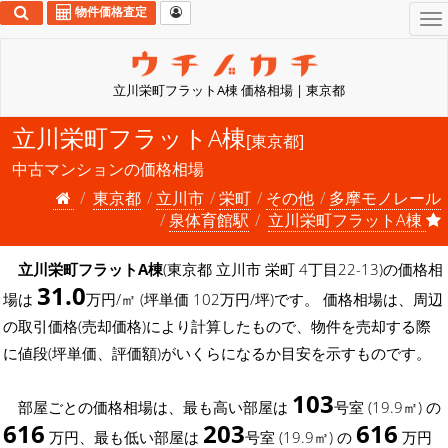
物件価格査定
To
na
立川栄町フラットA棟 価格相場 | 東京都
立川栄町フラットA棟
[東京都]
中古マンションの価格相場
東京都
立川市
栄町
その他
多摩モノレール
泉体育館駅
立川栄町フラットA棟
立川栄町フラットA棟
(東京都 立川市 栄町 4丁目22-13)の価格相
31.0
場は
万円/㎡ (坪単価 102万円/坪)です。 価格相場は、周辺
の取引価格(売却価格)により計算したもので、物件を売却する際
に値段(坪単価、評価額)がいくらになるか目安を示すものです。
103
部屋ごとの価格相場は、最も高い部屋は
号室 (19.9㎡) の
616
203
616
万円、最も低い部屋は
号室 (19.9㎡) の
万円