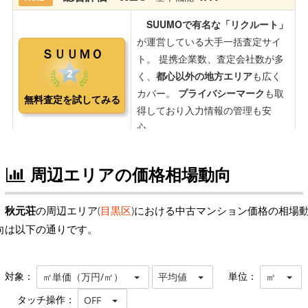
周辺エリアの価格相場動向
秋元荘
の周辺エリア(
目黒区
)における中古マンション価格の相場
向は以下の通りです。
対象：
単位：
㎡単価（万円/㎡）
平均値
㎡
タッチ操作：
OFF