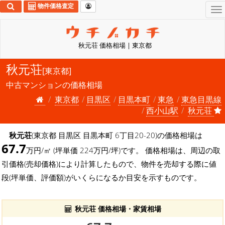
物件価格査定
To
na
秋元荘 価格相場 | 東京都
秋元荘
[東京都]
中古マンションの価格相場
東京都
目黒区
目黒本町
東急
東急目黒線
西小山駅
秋元荘
秋元荘
(東京都 目黒区 目黒本町 6丁目20-20)の価格相場は
67.7
万円/㎡ (坪単価 224万円/坪)です。 価格相場は、周辺の取
引価格(売却価格)により計算したもので、物件を売却する際に値
段(坪単価、評価額)がいくらになるか目安を示すものです。
秋元荘 価格相場・家賃相場