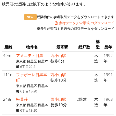
秋元荘の近隣には以下のような物件があります。
近隣物件の参考取引データをダウンロードできます
NEW
参考データ(CSV形式)のダウンロード
※条件が類似する過去の取引データをダウンロード
構
距離
物件名
最寄駅
総戸数
造
築年
49m
アメニティ目黒
西小山駅
木
1992
徒歩8分
造
年
東京都 目黒区 目黒本
町 6丁目20-2
111m
ファボーレ目黒本
西小山駅
木
1991
町
徒歩10分
造
年
東京都 目黒区 目黒本
町 6丁目15-20
248m
松葉荘
西小山駅
2階建
木
1963
徒歩10分
造
年
東京都 目黒区 目黒本
町 6丁目13-20