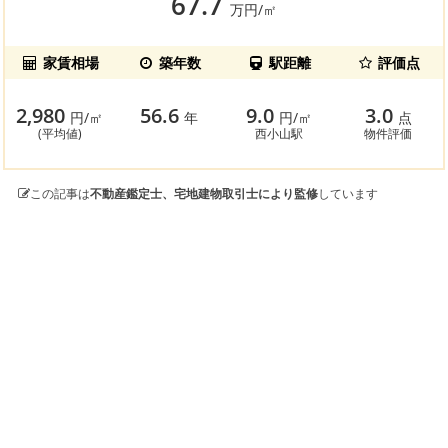
67.7
万円/㎡
家賃相場
築年数
駅距離
評価点
2,980
56.6
9.0
3.0
円/㎡
年
円/㎡
点
(平均値)
西小山駅
物件評価
この記事は
不動産鑑定士、宅地建物取引士により監修
しています