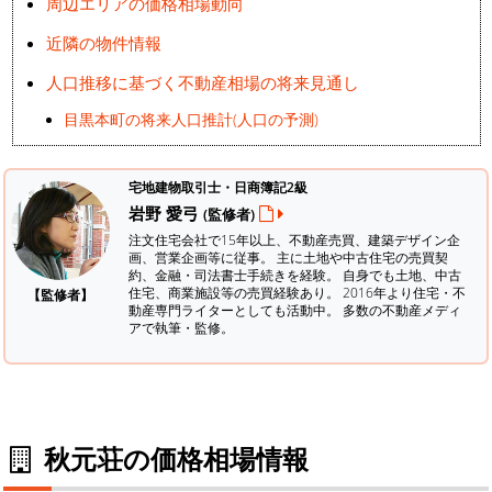
周辺エリアの価格相場動向
近隣の物件情報
人口推移に基づく不動産相場の将来見通し
目黒本町の将来人口推計(人口の予測)
宅地建物取引士・日商簿記2級
岩野 愛弓
(監修者)
注文住宅会社で15年以上、不動産売買、建築デザイン企
画、営業企画等に従事。 主に土地や中古住宅の売買契
約、金融・司法書士手続きを経験。
自身でも土地、中古
住宅、商業施設等の売買経験あり。 2016年より住宅・不
【監修者】
動産専門ライターとしても活動中。 多数の不動産メディ
アで執筆・監修。
秋元荘の価格相場情報