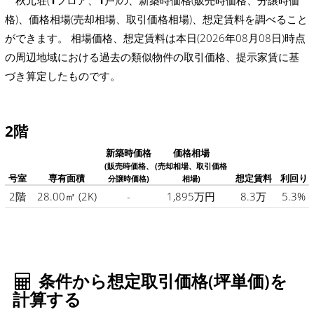
秋元荘(
1
フロア、
1
戸)の、新築時価格(販売時価格、分譲時価
格)、価格相場(売却相場、取引価格相場)、想定賃料を調べること
ができます。 相場価格、想定賃料は本日(2026年08月08日)時点
の周辺地域における過去の類似物件の取引価格、提示家賃に基
づき算定したものです。
2階
新築時価格
価格相場
(販売時価格、
(売却相場、取引価格
号室
専有面積
想定賃料
利回り
分譲時価格)
相場)
2階
28.00㎡
(2K)
-
1,895万円
8.3万
5.3%
条件から想定取引価格(坪単価)を
計算する