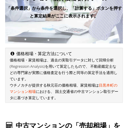
「条件選択」から条件を選択し、「計算する」ボタンを押す
と算定結果がここに表示されます。
価格相場・算定方法について
価格相場・家賃相場は、過去の実取引データに対して回帰分析
(Regression Analysis)を用いて算定したもので、 不動産鑑定士な
どの専門家が実際に価格査定を行う際と同等の算定手法を適用し
ています。
ウチノカチが提供する秋元荘の価格相場、家賃相場は
目黒本町の
マンション相場
における、 国土交通省の中古マンション取引デー
タに基づき算定しています。
中古マンションの「売却相場」を