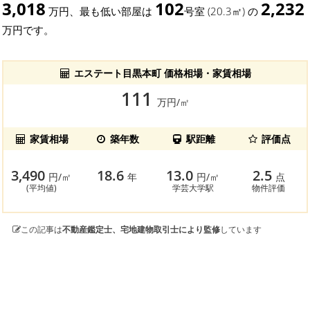
3,018
102
2,232
万円、最も低い部屋は
号室 (20.3㎡) の
万円です。
エステート目黒本町 価格相場・家賃相場
111
万円/㎡
家賃相場
築年数
駅距離
評価点
3,490
18.6
13.0
2.5
円/㎡
年
円/㎡
点
(平均値)
学芸大学駅
物件評価
この記事は
不動産鑑定士、宅地建物取引士により監修
しています