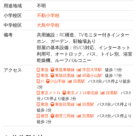
用途地域
不明
小学校区
不動小学校
中学校区
大鳥中学校
備考
共用施設：RC構造、TVモニター付きインター
ホン、ガーデン、駐輪場あり
部屋の基本設備：BS/CS対応、インターネット
利用可、オートロック、バス、トイレ別、浴室
乾燥機、ルーフバルコニー
アクセス
東急
東急東横線
学芸大学駅
徒歩 13分
東急
東急目黒線
武蔵小山駅
徒歩 17分
JR
JR山手線
目黒駅
バス8分,バス停より徒歩
2分
東京メトロ
東京メトロ南北線
目黒駅
バス8
分,バス停より徒歩 2分
東急
東急目黒線
目黒駅
バス8分,バス停より
徒歩 2分
都営
都営三田線
目黒駅
バス8分,バス停より
徒歩 2分