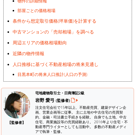
物件の詳細情報
部屋ごとの価格相場
条件から想定取引価格(坪単価)を計算する
中古マンションの「売却相場」を調べる
周辺エリアの価格相場動向
近隣の物件情報
人口推移に基づく不動産相場の将来見通し
目黒本町の将来人口推計(人口の予測)
宅地建物取引士・日商簿記2級
岩野 愛弓
(監修者)
注文住宅会社で15年以上、不動産売買、建築デザイン企
画、営業企画等に従事。 主に土地や中古住宅の売買契
約、金融・司法書士手続きを経験。
自身でも土地、中古
住宅、商業施設等の売買経験あり。 2016年より住宅・不
【監修者】
動産専門ライターとしても活動中。 多数の不動産メディ
アで執筆・監修。