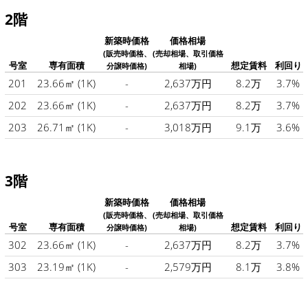
2階
新築時価格
価格相場
(販売時価格、
(売却相場、取引価格
号室
専有面積
想定賃料
利回り
分譲時価格)
相場)
201
23.66㎡
(1K)
-
2,637万円
8.2万
3.7%
202
23.66㎡
(1K)
-
2,637万円
8.2万
3.7%
203
26.71㎡
(1K)
-
3,018万円
9.1万
3.6%
3階
新築時価格
価格相場
(販売時価格、
(売却相場、取引価格
号室
専有面積
想定賃料
利回り
分譲時価格)
相場)
302
23.66㎡
(1K)
-
2,637万円
8.2万
3.7%
303
23.19㎡
(1K)
-
2,579万円
8.1万
3.8%