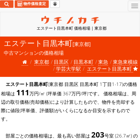
物件価格査定
To
na
エステート目黒本町 価格相場 | 東京都
エステート目黒本町
[東京都]
中古マンションの価格相場
東京都
目黒区
目黒本町
東急
東急東横線
学芸大学駅
エステート目黒本町
エステート目黒本町
(東京都 目黒区 目黒本町 1丁目1-17)の価格
111
相場は
万円/㎡ (坪単価 367万円/坪)です。 価格相場は、周
辺の取引価格(売却価格)により計算したもので、物件を売却する
際に値段(坪単価、評価額)がいくらになるか目安を示すもので
す。
203
部屋ごとの価格相場は、最も高い部屋は
号室 (26.7㎡) の