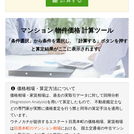
マンション 物件価格 計算ツール
「条件選択」から条件を選択し、「計算する」ボタンを押す
と算定結果がここに表示されます。
価格相場・算定方法について
価格相場・家賃相場は、過去の実取引データに対して回帰分析
(Regression Analysis)を用いて算定したもので、 不動産鑑定士な
どの専門家が実際に価格査定を行う際と同等の算定手法を適用し
ています。
ウチノカチが提供するエステート目黒本町の価格相場、家賃相場
は
目黒本町のマンション相場
における、 国土交通省の中古マンシ