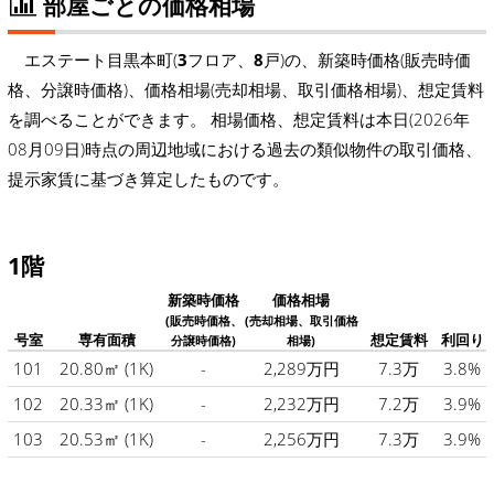
部屋ごとの価格相場
エステート目黒本町(
3
フロア、
8
戸)の、新築時価格(販売時価
格、分譲時価格)、価格相場(売却相場、取引価格相場)、想定賃料
を調べることができます。 相場価格、想定賃料は本日(2026年
08月09日)時点の周辺地域における過去の類似物件の取引価格、
提示家賃に基づき算定したものです。
1階
新築時価格
価格相場
(販売時価格、
(売却相場、取引価格
号室
専有面積
想定賃料
利回り
分譲時価格)
相場)
101
20.80㎡
(1K)
-
2,289万円
7.3万
3.8%
102
20.33㎡
(1K)
-
2,232万円
7.2万
3.9%
103
20.53㎡
(1K)
-
2,256万円
7.3万
3.9%