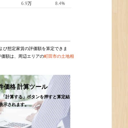
6.9万
8.4%
よび想定家賃の評価額を算定できま
評価額は、周辺エリアの
町田市の土地相
件価格 計算ツール
、「計算する」ボタンを押すと算定結
表示されます。