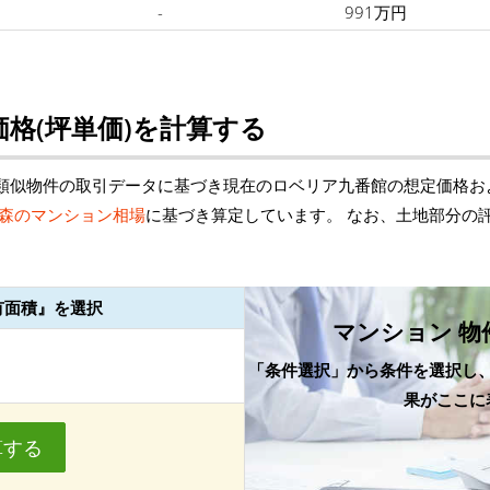
-
991万円
格(坪単価)を計算する
類似物件の取引データに基づき現在のロベリア九番館の想定価格お
森のマンション相場
に基づき算定しています。 なお、土地部分の
有面積』を選択
マンション 物
「条件選択」から条件を選択し
果がここに
算する