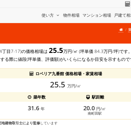
使い方
物件相場
マンション相場
戸建て相
25.5
 4丁目7-17)の価格相場は
万円/㎡ (坪単価 84.3万円/坪)
する際に値段(坪単価、評価額)がいくらになるか目安を示すもので
ロベリア九番館 価格相場・家賃相場
25.5
万円/㎡
築年数
駅距離
31.6
20.0
年
円/㎡
南町田駅
宅地建物取引士により監修
しています