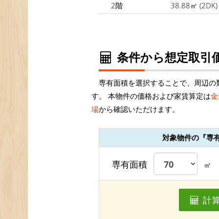
2階
38.88㎡
(2DK)
条件から想定取引価
専有面積を選択することで、周辺の
す。 本物件の価格および家賃算定は
金
場
から確認いただけます。
対象物件の『専
専有面積
㎡
計