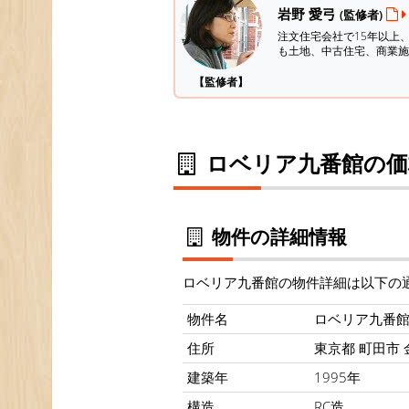
岩野 愛弓
(監修者)
注文住宅会社で15年以上
も土地、中古住宅、商業施
【監修者】
ロベリア九番館の価
物件の詳細情報
ロベリア九番館の物件詳細は以下の
物件名
ロベリア九番
住所
東京都 町田市 金
建築年
1995年
構造
RC造