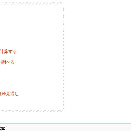
を計算する
を調べる
将来見通し
)
2級