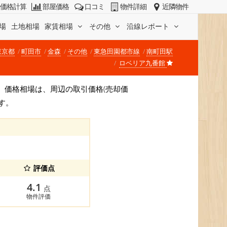
価格計算
部屋価格
口コミ
物件詳細
近隣物件
場
土地相場
家賃相場
その他
沿線レポート
東京都
町田市
金森
その他
東急田園都市線
南町田駅
ロベリア九番館
です。 価格相場は、周辺の取引価格(売却価
す。
評価点
4.1
点
物件評価