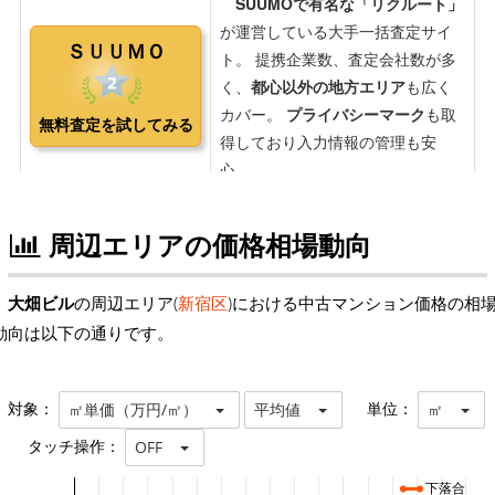
周辺エリアの価格相場動向
大畑ビル
の周辺エリア(
新宿区
)における中古マンション価格の相
動向は以下の通りです。
対象：
単位：
㎡単価（万円/㎡）
平均値
㎡
タッチ操作：
OFF
下落合