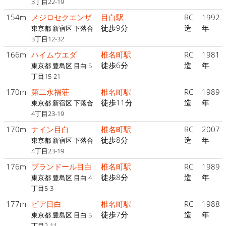
3丁目22-19
154m
メジロセクエンザ
目白駅
RC
1992
徒歩9分
造
年
東京都 新宿区 下落合
3丁目12-32
166m
ハイムウエダ
椎名町駅
RC
1981
徒歩6分
造
年
東京都 豊島区 目白 5
丁目15-21
170m
第二永福荘
椎名町駅
RC
1989
徒歩11分
造
年
東京都 新宿区 下落合
4丁目23-19
170m
ナイン目白
椎名町駅
RC
2007
徒歩8分
造
年
東京都 新宿区 下落合
4丁目23-19
176m
プランドール目白
椎名町駅
RC
1989
徒歩8分
造
年
東京都 豊島区 目白 4
丁目5-3
177m
ピア目白
椎名町駅
RC
1988
徒歩7分
造
年
東京都 豊島区 目白 5
丁目2-11