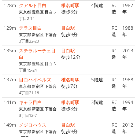
128m
クアルト目白
椎名町駅
4階建
RC
1987
徒歩8分
造
年
東京都 豊島区 目白 5
丁目2-14
129m
テラス目白
目白駅
RC
1988
徒歩9分
造
年
東京都 新宿区 下落合
3丁目22-20
135m
ステラルーチェ目
目白駅
RC
2013
白
徒歩12分
造
年
東京都 豊島区 目白 5
丁目15-24
137m
目白ハイベルズ
椎名町駅
5階建
RC
1988
徒歩7分
造
年
東京都 新宿区 下落合
4丁目21-16
141m
キャラ目白
椎名町駅
3階建
RC
1994
徒歩8分
造
年
東京都 新宿区 下落合
3丁目12-7
149m
メジロハウス
目白駅
RC
2012
徒歩9分
造
年
東京都 新宿区 下落合