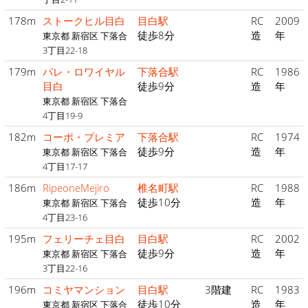
178m
ストークヒル目白
目白駅
RC
2009
徒歩8分
造
年
東京都 新宿区 下落合
3丁目22-18
179m
パレ・ロワイヤル
下落合駅
RC
1986
目白
徒歩9分
造
年
東京都 新宿区 下落合
4丁目19-9
182m
コーポ・プレミア
下落合駅
RC
1974
徒歩9分
造
年
東京都 新宿区 下落合
4丁目17-17
186m
RipeoneMejiro
椎名町駅
RC
1988
徒歩10分
造
年
東京都 新宿区 下落合
4丁目23-16
195m
フェリーチェ目白
目白駅
RC
2002
徒歩9分
造
年
東京都 新宿区 下落合
3丁目22-16
196m
コミヤマンション
目白駅
3階建
RC
1983
徒歩10分
造
年
東京都 新宿区 下落合