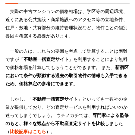
実際の中古マンションの価格相場は、学区等の周辺環境、
近くにある公共施設・商業施設へのアクセス等の立地条件、
住戸・敷地・共有部分の維持管理状況など、物件ごとの個別
要因を考慮する必要があります。
一般の方は、これらの要因を考慮して計算することは困難
ですが「
不動産一括査定サイト
」を利用することにより無料
で価格相場を計算してもらうことができます。 また、
新宿区
において条件が類似する過去の取引物件の情報も入手できる
ため、価格算定の参考にできます
。
しかし、「
不動産一括査定サイト
」といっても十数社の企
業が提供しており、どの査定サービスを利用すればいいのか
迷ってしまうでしょう。 ウチノカチでは、
専門家による監修
のもと、様々な観点から不動産査定サイトを比較
しました
（
比較記事はこちら
）。