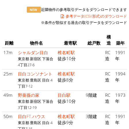
近隣物件の参考取引データをダウンロードできます
NEW
参考データ(CSV形式)のダウンロード
※条件が類似する過去の取引データをダウンロード
構
距離
物件名
最寄駅
総戸数
造
築年
17m
シャルダン目白
椎名町駅
RC
1991
徒歩10分
造
年
東京都 新宿区 下落合
4丁目27-6
25m
目白コンソナント
椎名町駅
RC
1994
徒歩8分
造
年
東京都 豊島区 目白 4
丁目7-12
49m
野薔薇の家
目白駅
9階建
RC
1973
徒歩10分
造
年
東京都 新宿区 下落合
3丁目12-19
50m
目白FT.ハウス
椎名町駅
3階建
RC
1991
徒歩9分
造
年
東京都 豊島区 目白 4
丁目7-15