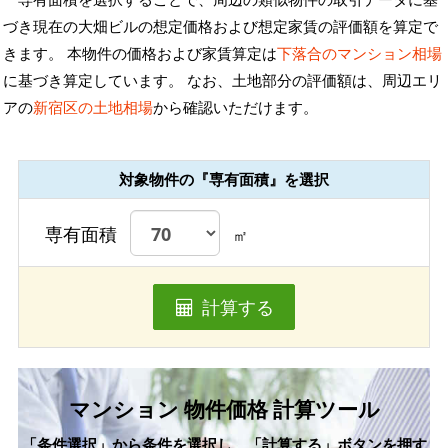
づき現在の大畑ビルの想定価格および想定家賃の評価額を算定で
きます。 本物件の価格および家賃算定は
下落合のマンション相場
に基づき算定しています。 なお、土地部分の評価額は、周辺エリ
アの
新宿区の土地相場
から確認いただけます。
対象物件の『専有面積』を選択
専有面積
㎡
計算する
マンション 物件価格 計算ツール
「条件選択」から条件を選択し、「計算する」ボタンを押す