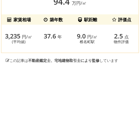
94.4
万円/㎡
家賃相場
築年数
駅距離
評価点
3,235
37.6
9.0
2.5
円/㎡
年
円/㎡
点
(平均値)
椎名町駅
物件評価
この記事は
不動産鑑定士、宅地建物取引士により監修
しています