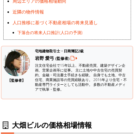
周辺エリアの価格相場動向
近隣の物件情報
人口推移に基づく不動産相場の将来見通し
下落合の将来人口推計(人口の予測)
宅地建物取引士・日商簿記2級
岩野 愛弓
(監修者)
注文住宅会社で15年以上、不動産売買、建築デザイン企
画、営業企画等に従事。 主に土地や中古住宅の売買契
約、金融・司法書士手続きを経験。
自身でも土地、中古
住宅、商業施設等の売買経験あり。 2016年より住宅・不
【監修者】
動産専門ライターとしても活動中。 多数の不動産メディ
アで執筆・監修。
大畑ビルの価格相場情報