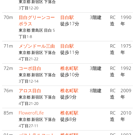
東京都 新宿区 下落合
3丁目12-20
70m
目白グリーンコー
目白駅
3階建
RC
1990
ポラス
徒歩17分
造
年
東京都 豊島区 目白 5
丁目1-8
71m
メゾンドール三由
目白駅
RC
1975
徒歩11分
造
年
東京都 新宿区 下落合
4丁目21-22
72m
コーポ目白
椎名町駅
3階建
RC
1992
徒歩10分
造
年
東京都 新宿区 下落合
3丁目12-14
76m
アロス目白
椎名町駅
8階建
RC
2009
徒歩9分
造
年
東京都 新宿区 下落合
4丁目21-20
85m
FlowerofLife
椎名町駅
RC
2010
徒歩8分
造
年
東京都 新宿区 下落合
4丁目27-11