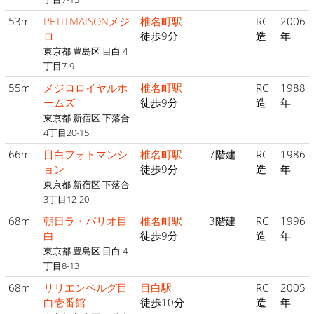
53m
PETITMAISONメジ
椎名町駅
RC
2006
ロ
徒歩9分
造
年
東京都 豊島区 目白 4
丁目7-9
55m
メジロロイヤルホ
椎名町駅
RC
1988
ームズ
徒歩9分
造
年
東京都 新宿区 下落合
4丁目20-15
66m
目白フォトマンシ
椎名町駅
7階建
RC
1986
ョン
徒歩9分
造
年
東京都 新宿区 下落合
3丁目12-20
68m
朝日ラ・パリオ目
椎名町駅
3階建
RC
1996
白
徒歩9分
造
年
東京都 豊島区 目白 4
丁目8-13
68m
リリエンベルグ目
目白駅
RC
2005
白壱番館
徒歩10分
造
年