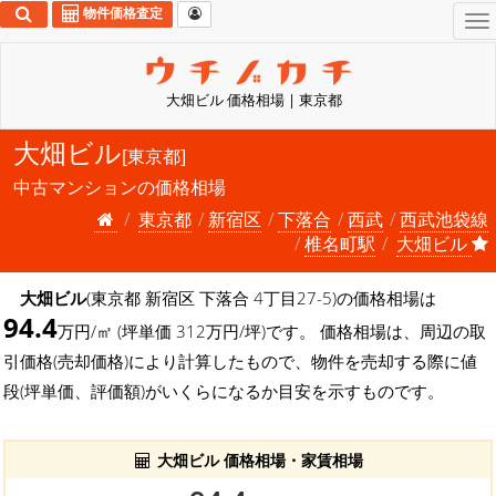
物件価格査定
To
na
大畑ビル 価格相場 | 東京都
大畑ビル
[東京都]
中古マンションの価格相場
東京都
新宿区
下落合
西武
西武池袋線
椎名町駅
大畑ビル
大畑ビル
(東京都 新宿区 下落合 4丁目27-5)の価格相場は
94.4
万円/㎡ (坪単価 312万円/坪)です。 価格相場は、周辺の取
引価格(売却価格)により計算したもので、物件を売却する際に値
段(坪単価、評価額)がいくらになるか目安を示すものです。
大畑ビル 価格相場・家賃相場