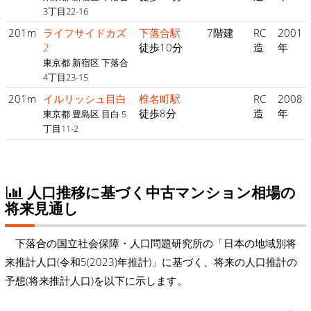
3丁目22-16
201m
ライフサイドカズ
下落合駅
7階建
RC
2001
2
徒歩10分
造
年
東京都 新宿区 下落合
4丁目23-15
201m
イルリッシュ目白
椎名町駅
RC
2008
徒歩8分
造
年
東京都 豊島区 目白 5
丁目11-2
人口推移に基づく中古マンション相場の
将来見通し
下落合の国立社会保障・人口問題研究所の「日本の地域別将
来推計人口(令和5(2023)年推計)」に基づく、将来の人口推計の
予想(将来推計人口)を以下に示します。