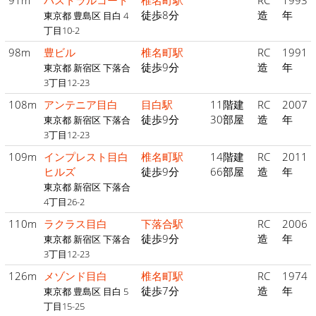
91m
パストラルコート
椎名町駅
RC
1993
徒歩8分
造
年
東京都 豊島区 目白 4
丁目10-2
98m
豊ビル
椎名町駅
RC
1991
徒歩9分
造
年
東京都 新宿区 下落合
3丁目12-23
108m
アンテニア目白
目白駅
11階建
RC
2007
徒歩9分
30部屋
造
年
東京都 新宿区 下落合
3丁目12-23
109m
インプレスト目白
椎名町駅
14階建
RC
2011
ヒルズ
徒歩9分
66部屋
造
年
東京都 新宿区 下落合
4丁目26-2
110m
ラクラス目白
下落合駅
RC
2006
徒歩9分
造
年
東京都 新宿区 下落合
3丁目12-23
126m
メゾンド目白
椎名町駅
RC
1974
徒歩7分
造
年
東京都 豊島区 目白 5
丁目15-25