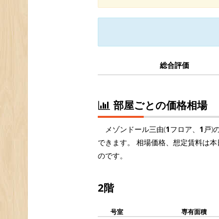
総合評価
部屋ごとの価格相場
メゾンドール三由(
1
フロア、
1
戸)
できます。 相場価格、想定賃料は本
のです。
2階
号室
専有面積