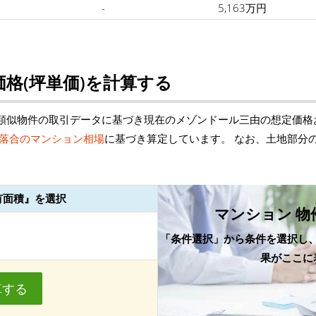
-
5,163万円
格(坪単価)を計算する
類似物件の取引データに基づき現在のメゾンドール三由の想定価格
落合のマンション相場
に基づき算定しています。 なお、土地部分
有面積』を選択
マンション 物
「条件選択」から条件を選択し
果がここに
算する