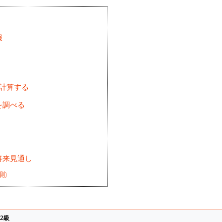
報
を計算する
を調べる
将来見通し
測)
2級