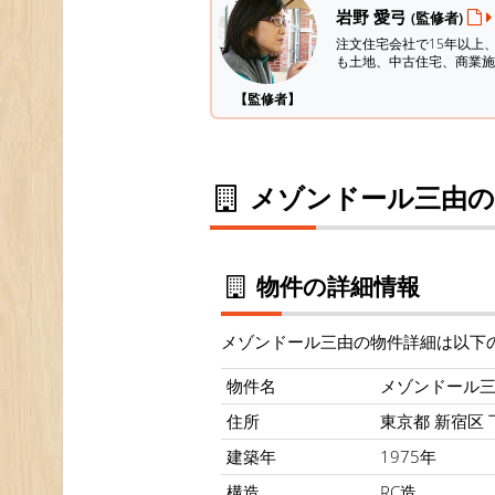
岩野 愛弓
(監修者)
注文住宅会社で15年以上
も土地、中古住宅、商業施
【監修者】
メゾンドール三由の
物件の詳細情報
メゾンドール三由の物件詳細は以下
物件名
メゾンドール
住所
東京都 新宿区 下
建築年
1975年
構造
RC造