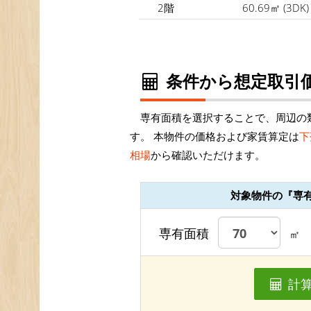
2階
60.69㎡
(3DK)
条件から想定取引価
専有面積を選択することで、周辺の
す。 本物件の価格および家賃算定は
下
相場
から確認いただけます。
対象物件の『専
専有面積
㎡
計