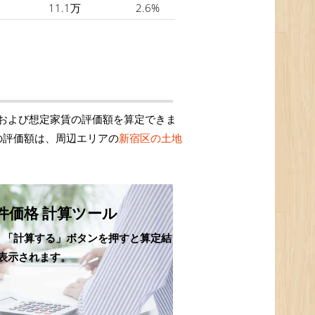
11.1万
2.6%
および想定家賃の評価額を算定できま
の評価額は、周辺エリアの
新宿区の土地
件価格 計算ツール
、「計算する」ボタンを押すと算定結
表示されます。