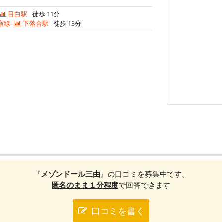
目白駅
徒歩 11分
宿線
下落合駅
徒歩 13分
『
メゾンドール三由
』の口コミを募集中です。
匿名のまま１分程度
で回答できます
口コミを書く