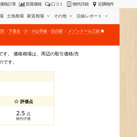
価格計算
部屋価格
口コミ
物件詳細
近隣物件
場
土地相場
家賃相場
その他
沿線レポート
宿区
下落合
JR
JR山手線
目白駅
メゾンドール三由
/坪)です。 価格相場は、周辺の取引価格(売
のです。
評価点
2.5
点
物件評価