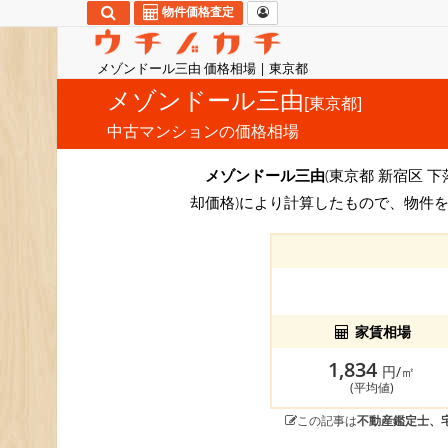
物件価格査定
メゾンドール三由 価格相場 | 東京都
メゾンドール三由
[東京都]
中古マンションの価格相場
メゾンドール三由
(東京都 新宿区 下
却価格)により計算したもので、物件
家賃相場
1,834
円/㎡
(平均値)
この記事は
不動産鑑定士、