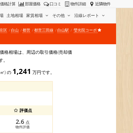
価格計算
部屋価格
口コミ
物件詳細
近隣物件
場
土地相場
家賃相場
その他
沿線レポート
京区
白山
都営
都営三田線
白山駅
瑩光院コーポ
す。 価格相場は、周辺の取引価格(売却価
す。
1,241
0㎡) の
万円です。
評価点
2.6
点
物件評価