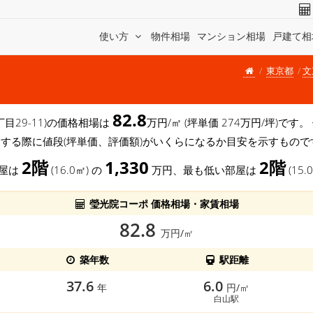
使い方
物件相場
マンション相場
戸建て相
東京都
文
82.8
丁目29-11)の価格相場は
万円/㎡ (坪単価 274万円/坪)で
する際に値段(坪単価、評価額)がいくらになるか目安を示すもので
2階
1,330
2階
部屋は
(16.0㎡) の
万円、最も低い部屋は
(15.
瑩光院コーポ 価格相場・家賃相場
82.8
万円/㎡
築年数
駅距離
37.6
6.0
年
円/㎡
白山駅