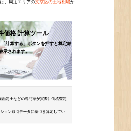
額は、周辺エリアの
文京区の土地相場
か
件価格 計算ツール
、「計算する」ボタンを押すと算定結
表示されます。
 不動産鑑定士などの専門家が実際に価格査定
ンション取引データに基づき算定してい