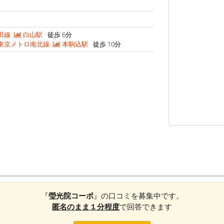
田線
白山駅
徒歩 6分
東京メトロ南北線
本駒込駅
徒歩 10分
『
瑩光院コーポ
』の口コミを募集中です。
匿名のまま１分程度
で回答できます