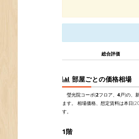
総合評価
部屋ごとの価格相場
瑩光院コーポ(
2
フロア、
4
戸)の、
ます。 相場価格、想定賃料は本日(
す。
1階