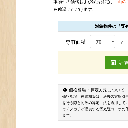
本物件の価格および家賃算定は
白山の
ら確認いただけます。
対象物件の『専
専有面積
㎡
計
価格相場・算定方法について
価格相場・家賃相場は、過去の実取引データ
を行う際と同等の算定手法を適用して
ウチノカチが提供する瑩光院コーポの
ます。