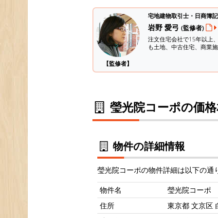
宅地建物取引士・日商簿記
岩野 愛弓
(監修者)
注文住宅会社で15年以上
も土地、中古住宅、商業施
【監修者】
瑩光院コーポの価格
物件の詳細情報
瑩光院コーポの物件詳細は以下の通
物件名
瑩光院コーポ
住所
東京都 文京区 白