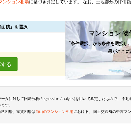
マンション相場
に基づき算定しています。 なお、土地部分の評価
有面積』を選択
マンション 物
「条件選択」から条件を選択し
果がここに
算する
に対して回帰分析(Regression Analysis)を用いて算定したもので、
います。
価格相場、家賃相場は
白山のマンション相場
における、 国土交通省の中古マ