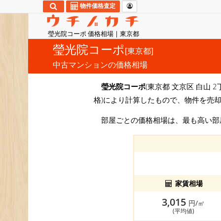
物件価格査定
瑩光院コーポ 価格相場 | 東京都
瑩光院コーポ
[東京都]
中古マンションの価格相場
瑩光院コーポ
(東京都 文京区 白山 2
格)により計算したもので、物件を売却
部屋ごとの価格相場は、最も高い
家賃相場
3,015
円/㎡
(平均値)