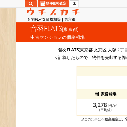
物件価格査定
音羽FLATS 価格相場 | 東京都
音羽FLATS
[東京都]
中古マンションの価格相場
音羽FLATS
(東京都 文京区 大塚 2丁
り計算したもので、物件を売却する際
家賃相場
3,278
円/㎡
(平均値)
この記事は
不動産鑑定士、