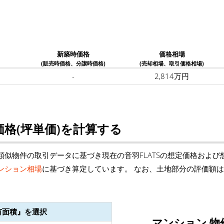
新築時価格
価格相場
(販売時価格、分譲時価格)
(売却相場、取引価格相場)
-
2,814万円
格(坪単価)を計算する
似物件の取引データに基づき現在の音羽FLATSの想定価格および
ンション相場
に基づき算定しています。 なお、土地部分の評価額
有面積』を選択
マンション 物