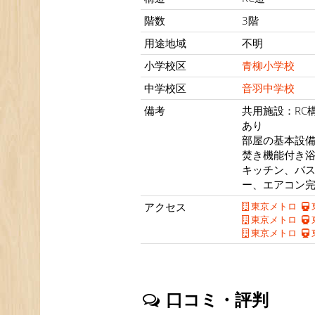
階数
3階
用途地域
不明
小学校区
青柳小学校
中学校区
音羽中学校
備考
共用施設：RC
あり
部屋の基本設備
焚き機能付き
キッチン、バ
ー、エアコン
アクセス
東京メトロ
東京メトロ
東京メトロ
口コミ・評判