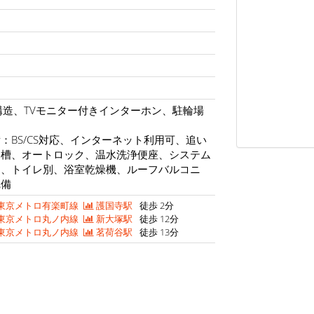
構造、TVモニター付きインターホン、駐輪場
：BS/CS対応、インターネット利用可、追い
浴槽、オートロック、温水洗浄便座、システム
ス、トイレ別、浴室乾燥機、ルーフバルコニ
完備
東京メトロ有楽町線
護国寺駅
徒歩 2分
東京メトロ丸ノ内線
新大塚駅
徒歩 12分
東京メトロ丸ノ内線
茗荷谷駅
徒歩 13分