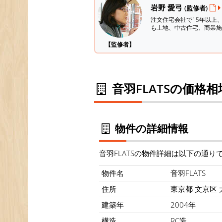
岩野 愛弓
(監修者)
注文住宅会社で15年以上
も土地、中古住宅、商業施
【監修者】
音羽FLATSの価格
物件の詳細情報
音羽FLATSの物件詳細は以下の通り
物件名
音羽FLATS
住所
東京都 文京区 大
建築年
2004年
構造
RC造