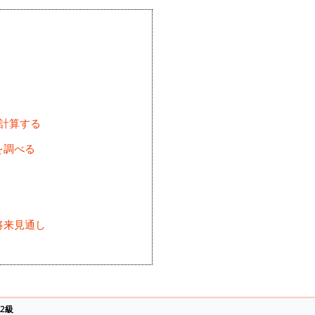
を計算する
を調べる
将来見通し
)
2級