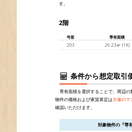
す。
2階
号室
専有面積
203
26.23㎡
(1K)
条件から想定取引価
専有面積を選択することで、周辺の類
物件の価格および家賃算定は
大塚のマ
確認いただけます。
対象物件の『専