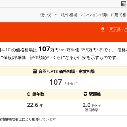
使い方
物件相場
マンション相場
戸建て相
東京都
107
目4-10)の価格相場は
万円/㎡ (坪単価 355万円/坪)です。 
に値段(坪単価、評価額)がいくらになるか目安を示すものです。
音羽FLATS 価格相場・家賃相場
107
万円/㎡
築年数
駅距離
22.6
2.0
年
円/㎡
護国寺駅
宅地建物取引士により監修
しています