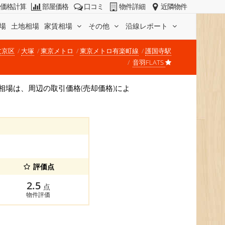
価格計算
部屋価格
口コミ
物件詳細
近隣物件
場
土地相場
家賃相場
その他
沿線レポート
文京区
大塚
東京メトロ
東京メトロ有楽町線
護国寺駅
音羽FLATS
価格相場は、周辺の取引価格(売却価格)によ
評価点
2.5
点
物件評価