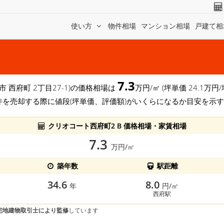
使い方
物件相場
マンション相場
戸建て相
7.3
市 西府町 2丁目27-1)の価格相場は
万円/㎡ (坪単価 24.1
件を売却する際に値段(坪単価、評価額)がいくらになるか目安を示
クリオコート西府町2 B 価格相場・家賃相場
7.3
万円/㎡
築年数
駅距離
34.6
8.0
年
円/㎡
西府駅
宅地建物取引士により監修
しています