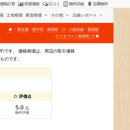
価格計算
部屋価格
口コミ
物件詳細
近隣物件
場
土地相場
家賃相場
その他
沿線レポート
東京都
府中市
西府町
JR
JR南武線
西府駅
クリオコート西府町2 B
万円/坪)です。 価格相場は、周辺の取引価格
すものです。
評価点
5.0
点
物件評価