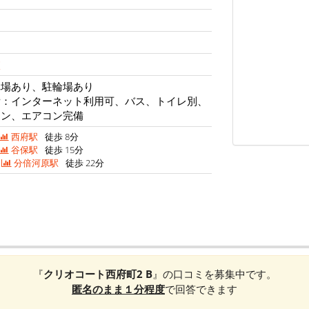
校
車場あり、駐輪場あり
備：インターネット利用可、バス、トイレ別、
チン、エアコン完備
西府駅
徒歩 8分
谷保駅
徒歩 15分
分倍河原駅
徒歩 22分
『
クリオコート西府町2 B
』の口コミを募集中です。
匿名のまま１分程度
で回答できます