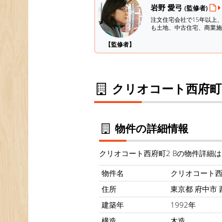
岩野 愛弓
(監修者)
注文住宅会社で15年以上
も土地、中古住宅、商業施
【監修者】
クリオコート西府町2
物件の詳細情報
クリオコート西府町2 Bの物件詳細
物件名
クリオコート西
住所
東京都 府中市 西
建築年
1992年
構造
木造