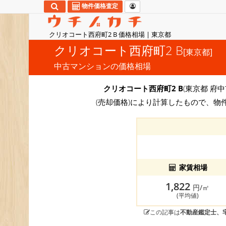
物件価格査定
クリオコート西府町2 B 価格相場 | 東京都
クリオコート西府町2 B
[東京都]
中古マンションの価格相場
クリオコート西府町2 B
(東京都 府中
(売却価格)により計算したもので、物
家賃相場
1,822
円/㎡
(平均値)
この記事は
不動産鑑定士、