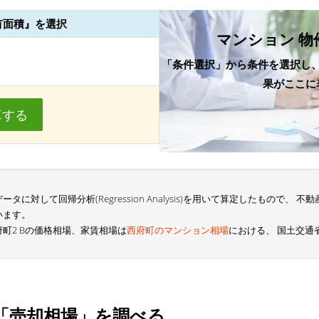
有面積』を選択
マンション 物
「条件選択」から条件を選択し
果がここに
算する
に対して回帰分析(Regression Analysis)を用いて算定したもので、
います。
町2 Bの価格相場、家賃相場は
西府町のマンション相場
における、 国土交通
「売却相場」を調べる