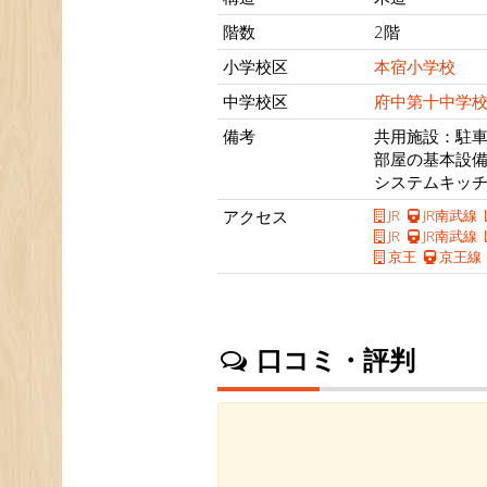
階数
2階
小学校区
本宿小学校
中学校区
府中第十中学
備考
共用施設：駐
部屋の基本設
システムキッ
アクセス
JR
JR南武線
JR
JR南武線
京王
京王線
口コミ・評判