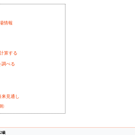
相場情報
を計算する
を調べる
将来見通し
測)
2級