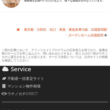
地相場をお調べいただけるよう、様々な取組みを行なっています。
東京都
大田区
矢口
東急
東急多摩川線
武蔵新田駅
ガーデンホーム武蔵新田
一部の記事において、アフィリエイトプログラムの広告収入を得ており、提携企
業のサービスを申し込んだり、問い合わせたりすると、売り上げの一部がウチノ
カチに還元されることがあります。サービス内容については、公式サイトの情報
を確認してください。
Service
不動産一括査定サイト
マンション物件相場
ウチノカチDIRECT