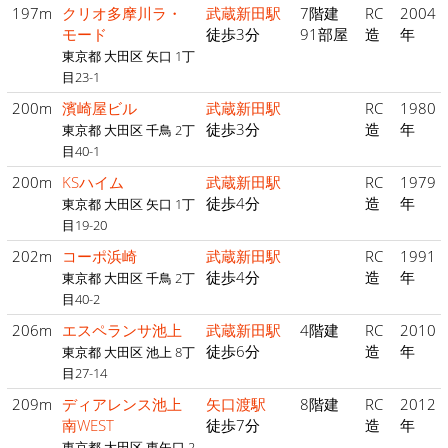
197m
クリオ多摩川ラ・
武蔵新田駅
7階建
RC
2004
モード
徒歩3分
91部屋
造
年
東京都 大田区 矢口 1丁
目23-1
200m
濱崎屋ビル
武蔵新田駅
RC
1980
徒歩3分
造
年
東京都 大田区 千鳥 2丁
目40-1
200m
KSハイム
武蔵新田駅
RC
1979
徒歩4分
造
年
東京都 大田区 矢口 1丁
目19-20
202m
コーポ浜崎
武蔵新田駅
RC
1991
徒歩4分
造
年
東京都 大田区 千鳥 2丁
目40-2
206m
エスペランサ池上
武蔵新田駅
4階建
RC
2010
徒歩6分
造
年
東京都 大田区 池上 8丁
目27-14
209m
ディアレンス池上
矢口渡駅
8階建
RC
2012
南WEST
徒歩7分
造
年
東京都 大田区 東矢口 2