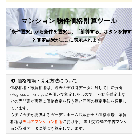
マンション 物件価格 計算ツール
「条件選択」から条件を選択し、「計算する」ボタンを押す
と算定結果がここに表示されます。
価格相場・算定方法について
価格相場・家賃相場は、過去の実取引データに対して回帰分析
(Regression Analysis)を用いて算定したもので、 不動産鑑定士な
どの専門家が実際に価格査定を行う際と同等の算定手法を適用し
ています。
ウチノカチが提供するガーデンホーム武蔵新田の価格相場、家賃
相場は
矢口のマンション相場
における、 国土交通省の中古マンシ
ョン取引データに基づき算定しています。