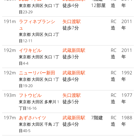
徒歩4分
12部屋
造
年
東京都 大田区 矢口 1丁
目23-29
191m
ラフィネブランシ
矢口渡駅
RC
2011
ュ
徒歩7分
造
年
東京都 大田区 矢口 2丁
目12-11
192m
イワキビル
武蔵新田駅
RC
2011
徒歩3分
造
年
東京都 大田区 矢口 1丁
目4-4
192m
ニューリバー新田
武蔵新田駅
RC
1992
徒歩4分
造
年
東京都 大田区 矢口 1丁
目19-20
193m
フトウビル
矢口渡駅
RC
1977
徒歩5分
造
年
東京都 大田区 多摩川 1
丁目16-16
197m
あずさハイツ
武蔵新田駅
7階建
RC
1988
徒歩4分
造
年
東京都 大田区 千鳥 2丁
目40-5