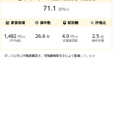
71.1
万円/㎡
家賃相場
築年数
駅距離
評価点
1,482
26.6
4.0
2.5
円/㎡
年
円/㎡
点
(平均値)
武蔵新田駅
物件評価
この記事は
不動産鑑定士、宅地建物取引士により監修
しています