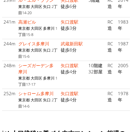
239m
ル・エル・ブラン
矢口渡駅
5階建
RC
2014
徒歩6分
造
年
東京都 大田区 矢口 2丁
目14-20
241m
高瀬ビル
矢口渡駅
RC
1983
徒歩3分
造
年
東京都 大田区 多摩川 1
丁目15-8
244m
グレイス多摩川
武蔵新田駅
RC
1987
徒歩8分
造
年
東京都 大田区 矢口 2丁
目15-6
248m
シーズガーデン多
矢口渡駅
10階建
RC
2005
摩川
徒歩4分
32部屋
造
年
東京都 大田区 多摩川 1
丁目17-17
252m
シャローム多摩川
矢口渡駅
RC
1978
徒歩4分
造
年
東京都 大田区 矢口 2丁
目14-6