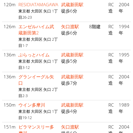
120m
RESIDIATAMAGAWA
武蔵新田駅
RC
2004
徒歩6分
造
年
東京都 大田区 矢口 1丁
目26-23
126m
エンゼルハイム武
矢口渡駅
8階建
RC
1994
蔵新田第2
徒歩6分
造
年
東京都 大田区 矢口 2丁
目1-7
136m
ぶらっとハイム
武蔵新田駅
RC
1995
徒歩5分
造
年
東京都 大田区 矢口 1丁
目3-12
136m
グランイーグル矢
武蔵新田駅
RC
2004
口
徒歩7分
造
年
東京都 大田区 矢口 2丁
目2-3
150m
ウイン多摩川
武蔵新田駅
RC
1989
徒歩4分
造
年
東京都 大田区 矢口 1丁
目19-12
151m
ビラマンスリー多
矢口渡駅
RC
2004