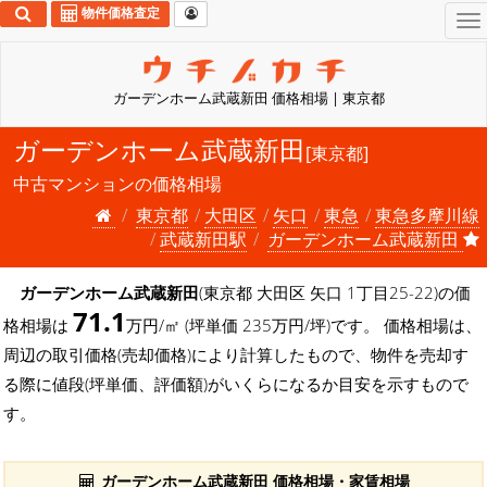
物件価格査定
To
na
ガーデンホーム武蔵新田 価格相場 | 東京都
ガーデンホーム武蔵新田
[東京都]
中古マンションの価格相場
東京都
大田区
矢口
東急
東急多摩川線
武蔵新田駅
ガーデンホーム武蔵新田
ガーデンホーム武蔵新田
(東京都 大田区 矢口 1丁目25-22)の価
71.1
格相場は
万円/㎡ (坪単価 235万円/坪)です。 価格相場は、
周辺の取引価格(売却価格)により計算したもので、物件を売却す
る際に値段(坪単価、評価額)がいくらになるか目安を示すもので
す。
ガーデンホーム武蔵新田 価格相場・家賃相場