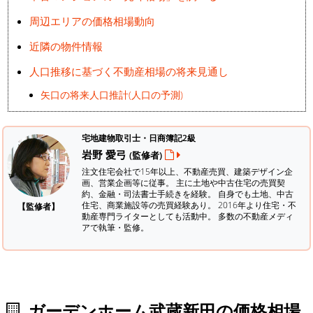
周辺エリアの価格相場動向
近隣の物件情報
人口推移に基づく不動産相場の将来見通し
矢口の将来人口推計(人口の予測)
宅地建物取引士・日商簿記2級
岩野 愛弓
(監修者)
注文住宅会社で15年以上、不動産売買、建築デザイン企
画、営業企画等に従事。 主に土地や中古住宅の売買契
約、金融・司法書士手続きを経験。
自身でも土地、中古
住宅、商業施設等の売買経験あり。 2016年より住宅・不
【監修者】
動産専門ライターとしても活動中。 多数の不動産メディ
アで執筆・監修。
ガーデンホーム武蔵新田の価格相場