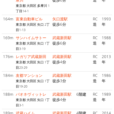
摩川
徒歩6分
造
年
東京都 大田区 多摩川 1
丁目14-1
164m
富東自動車ビル
矢口渡駅
RC
1993
徒歩6分
造
年
東京都 大田区 矢口 2丁
目1-13
169m
サンハイムサトー
武蔵新田駅
RC
1988
徒歩6分
造
年
東京都 大田区 矢口 1丁
目3-19
176m
レガリア武蔵新田
武蔵新田駅
RC
2013
徒歩4分
造
年
東京都 大田区 矢口 1丁
目23-29
184m
友都マンション
武蔵新田駅
RC
1986
徒歩3分
造
年
東京都 大田区 矢口 1丁
目19-20
188m
パオネヴィットレ
武蔵新田駅
6階建
RC
1989
徒歩4分
造
年
東京都 大田区 矢口 1丁
目3-1
189m
武蔵ハイム
武蔵新田駅
4階建
RC
2014