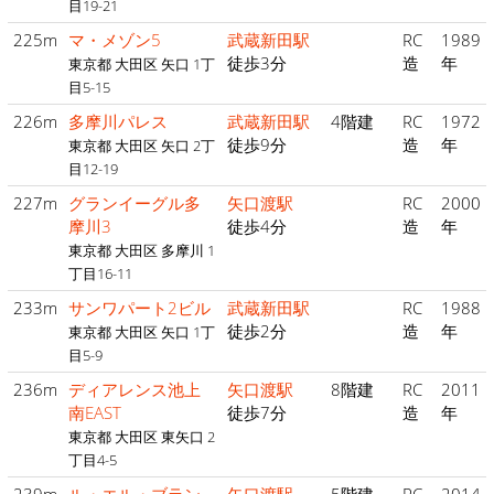
目19-21
225m
マ・メゾン5
武蔵新田駅
RC
1989
徒歩3分
造
年
東京都 大田区 矢口 1丁
目5-15
226m
多摩川パレス
武蔵新田駅
4階建
RC
1972
徒歩9分
造
年
東京都 大田区 矢口 2丁
目12-19
227m
グランイーグル多
矢口渡駅
RC
2000
摩川3
徒歩4分
造
年
東京都 大田区 多摩川 1
丁目16-11
233m
サンワパート2ビル
武蔵新田駅
RC
1988
徒歩2分
造
年
東京都 大田区 矢口 1丁
目5-9
236m
ディアレンス池上
矢口渡駅
8階建
RC
2011
南EAST
徒歩7分
造
年
東京都 大田区 東矢口 2
丁目4-5