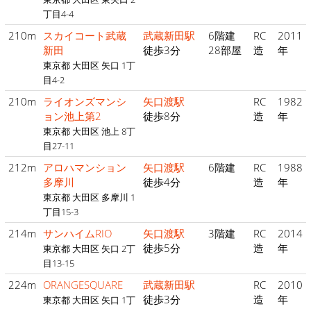
丁目4-4
210m
スカイコート武蔵
武蔵新田駅
6階建
RC
2011
新田
徒歩3分
28部屋
造
年
東京都 大田区 矢口 1丁
目4-2
210m
ライオンズマンシ
矢口渡駅
RC
1982
ョン池上第2
徒歩8分
造
年
東京都 大田区 池上 8丁
目27-11
212m
アロハマンション
矢口渡駅
6階建
RC
1988
多摩川
徒歩4分
造
年
東京都 大田区 多摩川 1
丁目15-3
214m
サンハイムRIO
矢口渡駅
3階建
RC
2014
徒歩5分
造
年
東京都 大田区 矢口 2丁
目13-15
224m
ORANGESQUARE
武蔵新田駅
RC
2010
徒歩3分
造
年
東京都 大田区 矢口 1丁