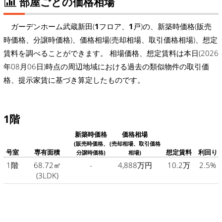
部屋ごとの価格相場
ガーデンホーム武蔵新田(
1
フロア、
1
戸)の、新築時価格(販売
時価格、分譲時価格)、価格相場(売却相場、取引価格相場)、想定
賃料を調べることができます。 相場価格、想定賃料は本日(2026
年08月06日)時点の周辺地域における過去の類似物件の取引価
格、提示家賃に基づき算定したものです。
1階
新築時価格
価格相場
(販売時価格、
(売却相場、取引価格
号室
専有面積
想定賃料
利回り
分譲時価格)
相場)
1階
68.72㎡
-
4,888万円
10.2万
2.5%
(3LDK)