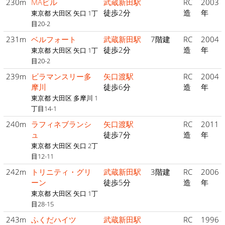
230m
MAビル
武蔵新田駅
RC
2003
徒歩2分
造
年
東京都 大田区 矢口 1丁
目20-2
231m
ベルフォート
武蔵新田駅
7階建
RC
2004
徒歩2分
造
年
東京都 大田区 矢口 1丁
目20-2
239m
ビラマンスリー多
矢口渡駅
RC
2004
摩川
徒歩6分
造
年
東京都 大田区 多摩川 1
丁目14-1
240m
ラフィネブランシ
矢口渡駅
RC
2011
ュ
徒歩7分
造
年
東京都 大田区 矢口 2丁
目12-11
242m
トリニティ・グリ
武蔵新田駅
3階建
RC
2006
ーン
徒歩5分
造
年
東京都 大田区 矢口 1丁
目28-15
243m
ふくだハイツ
武蔵新田駅
RC
1996