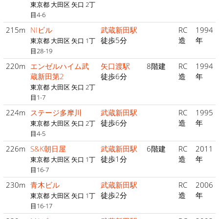
東京都 大田区 矢口 2丁
目4-6
215m
NIビル
武蔵新田駅
RC
1994
徒歩5分
造
年
東京都 大田区 矢口 1丁
目28-19
220m
エンゼルハイム武
矢口渡駅
8階建
RC
1994
蔵新田第2
徒歩6分
造
年
東京都 大田区 矢口 2丁
目1-7
224m
ステージ多摩川
武蔵新田駅
RC
1995
徒歩6分
造
年
東京都 大田区 矢口 2丁
目4-5
226m
S&K朝日屋
武蔵新田駅
6階建
RC
2011
徒歩1分
造
年
東京都 大田区 矢口 1丁
目16-7
230m
青木ビル
武蔵新田駅
RC
2006
徒歩2分
造
年
東京都 大田区 矢口 1丁
目16-17