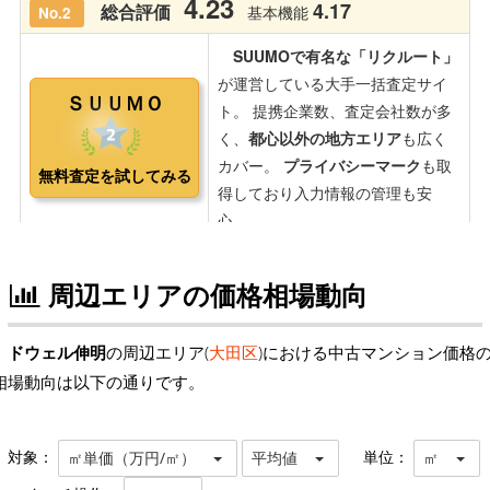
周辺エリアの価格相場動向
ドウェル伸明
の周辺エリア(
大田区
)における中古マンション価格
相場動向は以下の通りです。
対象：
単位：
㎡単価（万円/㎡）
平均値
㎡