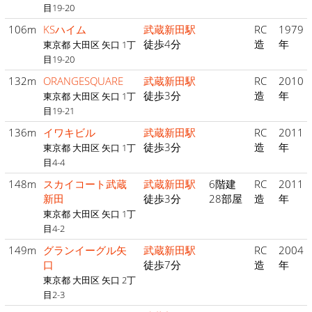
目19-20
106m
KSハイム
武蔵新田駅
RC
1979
徒歩4分
造
年
東京都 大田区 矢口 1丁
目19-20
132m
ORANGESQUARE
武蔵新田駅
RC
2010
徒歩3分
造
年
東京都 大田区 矢口 1丁
目19-21
136m
イワキビル
武蔵新田駅
RC
2011
徒歩3分
造
年
東京都 大田区 矢口 1丁
目4-4
148m
スカイコート武蔵
武蔵新田駅
6階建
RC
2011
新田
徒歩3分
28部屋
造
年
東京都 大田区 矢口 1丁
目4-2
149m
グランイーグル矢
武蔵新田駅
RC
2004
口
徒歩7分
造
年
東京都 大田区 矢口 2丁
目2-3