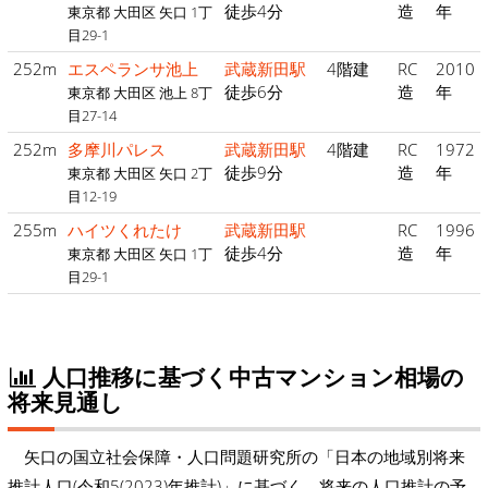
徒歩4分
造
年
東京都 大田区 矢口 1丁
目29-1
252m
エスペランサ池上
武蔵新田駅
4階建
RC
2010
徒歩6分
造
年
東京都 大田区 池上 8丁
目27-14
252m
多摩川パレス
武蔵新田駅
4階建
RC
1972
徒歩9分
造
年
東京都 大田区 矢口 2丁
目12-19
255m
ハイツくれたけ
武蔵新田駅
RC
1996
徒歩4分
造
年
東京都 大田区 矢口 1丁
目29-1
人口推移に基づく中古マンション相場の
将来見通し
矢口の国立社会保障・人口問題研究所の「日本の地域別将来
推計人口(令和5(2023)年推計)」に基づく、将来の人口推計の予