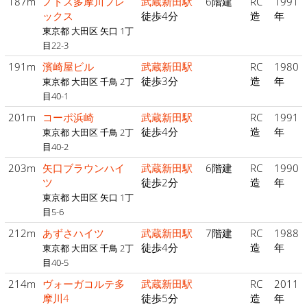
187m
ノトス多摩川フレ
武蔵新田駅
6階建
RC
1991
ックス
徒歩4分
造
年
東京都 大田区 矢口 1丁
目22-3
191m
濱崎屋ビル
武蔵新田駅
RC
1980
徒歩3分
造
年
東京都 大田区 千鳥 2丁
目40-1
201m
コーポ浜崎
武蔵新田駅
RC
1991
徒歩4分
造
年
東京都 大田区 千鳥 2丁
目40-2
203m
矢口ブラウンハイ
武蔵新田駅
6階建
RC
1990
ツ
徒歩2分
造
年
東京都 大田区 矢口 1丁
目5-6
212m
あずさハイツ
武蔵新田駅
7階建
RC
1988
徒歩4分
造
年
東京都 大田区 千鳥 2丁
目40-5
214m
ヴォーガコルテ多
武蔵新田駅
RC
2011
摩川4
徒歩5分
造
年