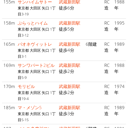
155m
サンハイムサトー
武蔵新田駅
RC
1988
徒歩6分
造
年
東京都 大田区 矢口 1丁
目3-19
158m
ぶらっとハイム
武蔵新田駅
RC
1995
徒歩5分
造
年
東京都 大田区 矢口 1丁
目3-12
165m
パオネヴィットレ
武蔵新田駅
6階建
RC
1989
徒歩4分
造
年
東京都 大田区 矢口 1丁
目3-1
169m
サンワパート2ビル
武蔵新田駅
RC
1988
徒歩2分
造
年
東京都 大田区 矢口 1丁
目5-9
170m
モリビル
武蔵新田駅
RC
1974
徒歩2分
造
年
東京都 大田区 矢口 1丁
目19-4
185m
マ・メゾン5
武蔵新田駅
RC
1989
徒歩3分
造
年
東京都 大田区 矢口 1丁
目5-15