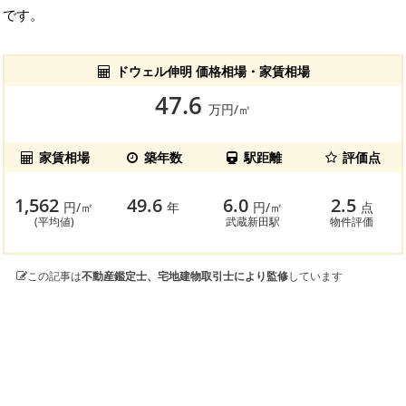
です。
ドウェル伸明 価格相場・家賃相場
47.6
万円/㎡
家賃相場
築年数
駅距離
評価点
1,562
49.6
6.0
2.5
円/㎡
年
円/㎡
点
(平均値)
武蔵新田駅
物件評価
この記事は
不動産鑑定士、宅地建物取引士により監修
しています