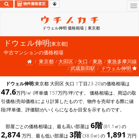
物件価格査定
To
na
ドウェル伸明 価格相場 | 東京都
ドウェル伸明
[東京都]
中古マンションの価格相場
東京都
大田区
矢口
東急
東急多摩川線
武蔵新田駅
ドウェル伸明
ドウェル伸明
(東京都 大田区 矢口 1丁目23-20)の価格相場は
47.6
万円/㎡ (坪単価 157万円/坪)です。 価格相場は、周辺の取
引価格(売却価格)により計算したもので、物件を売却する際に値
段(坪単価、評価額)がいくらになるか目安を示すものです。
6階
部屋ごとの価格相場は、最も高い部屋は
(81.1㎡) の
2,874
3階
1,891
万円、最も低い部屋は
(38.0㎡) の
万円