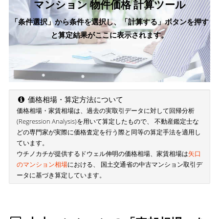
マンション 物件価格 計算ツール
「条件選択」から条件を選択し、「計算する」ボタンを押す
と算定結果がここに表示されます。
価格相場・算定方法について
価格相場・家賃相場は、過去の実取引データに対して回帰分析
(Regression Analysis)を用いて算定したもので、 不動産鑑定士な
どの専門家が実際に価格査定を行う際と同等の算定手法を適用し
ています。
ウチノカチが提供するドウェル伸明の価格相場、家賃相場は
矢口
のマンション相場
における、 国土交通省の中古マンション取引デ
ータに基づき算定しています。