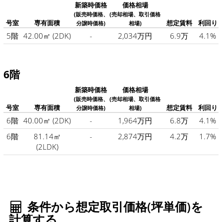
新築時価格
価格相場
(販売時価格、
(売却相場、取引価格
号室
専有面積
想定賃料
利回り
分譲時価格)
相場)
5階
42.00㎡
(2DK)
-
2,034万円
6.9万
4.1%
6階
新築時価格
価格相場
(販売時価格、
(売却相場、取引価格
号室
専有面積
想定賃料
利回り
分譲時価格)
相場)
6階
40.00㎡
(2DK)
-
1,964万円
6.8万
4.1%
6階
81.14㎡
-
2,874万円
4.2万
1.7%
(2LDK)
条件から想定取引価格(坪単価)を
計算する