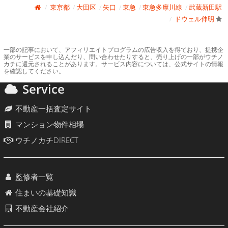
東京都
大田区
矢口
東急
東急多摩川線
武蔵新田駅
ドウェル伸明
一部の記事において、アフィリエイトプログラムの広告収入を得ており、提携企
業のサービスを申し込んだり、問い合わせたりすると、売り上げの一部がウチノ
カチに還元されることがあります。サービス内容については、公式サイトの情報
を確認してください。
Service
不動産一括査定サイト
マンション物件相場
ウチノカチDIRECT
監修者一覧
住まいの基礎知識
不動産会社紹介