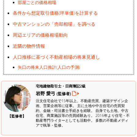
部屋ごとの価格相場
条件から想定取引価格(坪単価)を計算する
中古マンションの「売却相場」を調べる
周辺エリアの価格相場動向
近隣の物件情報
人口推移に基づく不動産相場の将来見通し
矢口の将来人口推計(人口の予測)
宅地建物取引士・日商簿記2級
岩野 愛弓
(監修者)
注文住宅会社で15年以上、不動産売買、建築デザイン企
画、営業企画等に従事。 主に土地や中古住宅の売買契
約、金融・司法書士手続きを経験。
自身でも土地、中古
住宅、商業施設等の売買経験あり。 2016年より住宅・不
【監修者】
動産専門ライターとしても活動中。 多数の不動産メディ
アで執筆・監修。