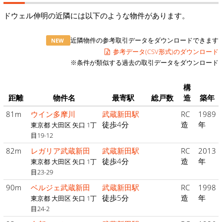
ドウェル伸明の近隣には以下のような物件があります。
近隣物件の参考取引データをダウンロードできます
NEW
参考データ(CSV形式)のダウンロード
※条件が類似する過去の取引データをダウンロード
構
距離
物件名
最寄駅
総戸数
造
築年
81m
ウイン多摩川
武蔵新田駅
RC
1989
徒歩4分
造
年
東京都 大田区 矢口 1丁
目19-12
82m
レガリア武蔵新田
武蔵新田駅
RC
2013
徒歩4分
造
年
東京都 大田区 矢口 1丁
目23-29
90m
ベルジェ武蔵新田
武蔵新田駅
RC
1998
徒歩5分
造
年
東京都 大田区 矢口 1丁
目24-2