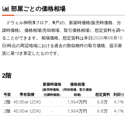
部屋ごとの価格相場
ドウェル伸明(
5
フロア、
9
戸)の、新築時価格(販売時価格、分
譲時価格)、価格相場(売却相場、取引価格相場)、想定賃料を調べ
ることができます。 相場価格、想定賃料は本日(2026年08月10
日)時点の周辺地域における過去の類似物件の取引価格、提示家
賃に基づき算定したものです。
2階
新築時価格
価格相場
(販売時価格、
(売却相場、取引価格
号室
専有面積
想定賃料
利回り
分譲時価格)
相場)
2階
40.00㎡
(2DK)
-
1,964万円
6.8万
4.1%
2階
40.00㎡
(2DK)
-
1,964万円
6.8万
4.1%