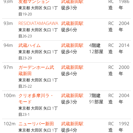
93m
友都マンション
武蔵新田駅
RC
1986
徒歩3分
造
年
東京都 大田区 矢口 1丁
目19-20
93m
RESIDIATAMAGAWA
武蔵新田駅
RC
2004
徒歩6分
造
年
東京都 大田区 矢口 1丁
目26-23
94m
武蔵ハイム
武蔵新田駅
4階建
RC
2014
徒歩4分
12部屋
造
年
東京都 大田区 矢口 1丁
目23-29
97m
ガーデンホーム武
武蔵新田駅
RC
2000
蔵新田
徒歩4分
造
年
東京都 大田区 矢口 1丁
目25-22
100m
クリオ多摩川ラ・
武蔵新田駅
7階建
RC
2004
モード
徒歩3分
91部屋
造
年
東京都 大田区 矢口 1丁
目23-1
102m
ニューリバー新田
武蔵新田駅
RC
1992
徒歩4分
造
年
東京都 大田区 矢口 1丁