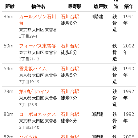
距離
物件名
最寄駅
総戸数
造
築年
36m
カールメゾン石川
石川台駅
4階建
鉄
1991
台
徒歩8分
骨
年
造
東京都 大田区 東雪谷
3丁目29-4
50m
フィーバス東雪谷
石川台駅
鉄
2002
徒歩8分
骨
年
東京都 大田区 東雪谷
造
3丁目21-13
54m
雪見坂ハイム
石川台駅
鉄
1990
徒歩5分
骨
年
東京都 大田区 東雪谷
造
3丁目19-19
78m
第3丸仙ハイツ
石川台駅
鉄
1992
徒歩7分
骨
年
東京都 大田区 東雪谷
造
3丁目28-3
80m
コーポヨネックス
石川台駅
3階建
鉄
1992
徒歩8分
骨
年
東京都 大田区 東雪谷
造
3丁目21-10
82m
ハイツ桜
石川台駅
3階建
鉄
2006