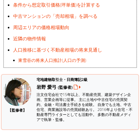
条件から想定取引価格(坪単価)を計算する
中古マンションの「売却相場」を調べる
周辺エリアの価格相場動向
近隣の物件情報
人口推移に基づく不動産相場の将来見通し
東雪谷の将来人口推計(人口の予測)
宅地建物取引士・日商簿記2級
岩野 愛弓
(監修者)
注文住宅会社で15年以上、不動産売買、建築デザイン企
画、営業企画等に従事。 主に土地や中古住宅の売買契
約、金融・司法書士手続きを経験。
自身でも土地、中古
住宅、商業施設等の売買経験あり。 2016年より住宅・不
【監修者】
動産専門ライターとしても活動中。 多数の不動産メディ
アで執筆・監修。