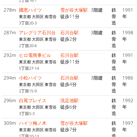
2丁目16-1
278m
國恵ハイツ
雪が谷大塚駅
3階建
鉄
1991
徒歩11分
骨
年
東京都 大田区 南雪谷
造
3丁目20-3
287m
アレグリア石川台
石川台駅
3階建
鉄
1998
徒歩2分
骨
年
東京都 大田区 東雪谷
造
2丁目20-6
292m
ヒロ電商事ビル
石川台駅
鉄
1991
徒歩11分
骨
年
東京都 大田区 東雪谷
造
5丁目27-14
294m
小松ハイツ
石川台駅
3階建
鉄
1986
徒歩4分
骨
年
東京都 大田区 東雪谷
造
2丁目15-9
296m
白尾プレイス
洗足池駅
鉄
1992
徒歩6分
骨
年
東京都 大田区 東雪谷
造
3丁目5-3
309m
ハイツ梅ノ木
雪が谷大塚駅
鉄
1997
徒歩7分
骨
年
東京都 大田区 南雪谷
造
1丁目10-13