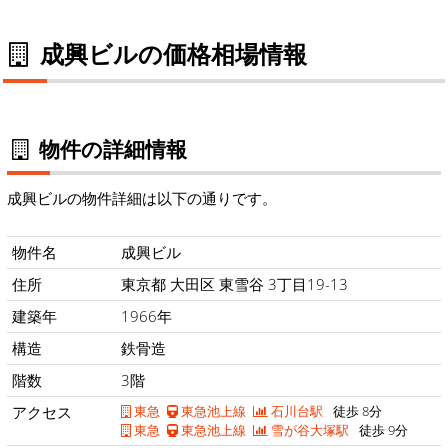
成興ビルの価格相場情報
物件の詳細情報
成興ビルの物件詳細は以下の通りです。
物件名
成興ビル
住所
東京都 大田区 東雪谷 3丁目19-13
建築年
1966年
構造
鉄骨造
階数
3階
アクセス
東急
東急池上線
石川台駅
徒歩 8分
東急
東急池上線
雪が谷大塚駅
徒歩 9分