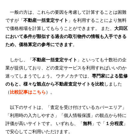
一般の方は、これらの要因を考慮して計算することは困難
ですが「
不動産一括査定サイト
」を利用することにより無料
で価格相場を計算してもらうことができます。 また、
大田区
において条件が類似する過去の取引物件の情報も入手できる
ため、価格算定の参考にできます
。
しかし、「
不動産一括査定サイト
」といっても十数社の企
業が提供しており、どの査定サービスを利用すればいいのか
迷ってしまうでしょう。 ウチノカチでは、
専門家による監修
のもと、様々な観点から不動産査定サイトを比較
しました
（
比較記事はこちら
）。
以下のサイトは、「査定を受け付けているカバーエリア」
「利用時の入力しやすさ」「個人情報保護」の観点から特に
評価が高いサイトです。 いずれも、「
無料
」で「
１分程度
」
で安心してご利用いただけます。