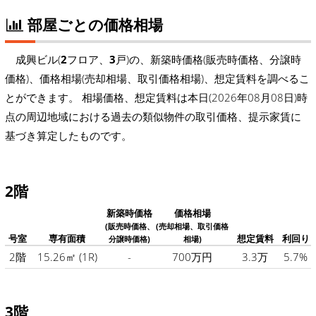
部屋ごとの価格相場
成興ビル(
2
フロア、
3
戸)の、新築時価格(販売時価格、分譲時
価格)、価格相場(売却相場、取引価格相場)、想定賃料を調べるこ
とができます。 相場価格、想定賃料は本日(2026年08月08日)時
点の周辺地域における過去の類似物件の取引価格、提示家賃に
基づき算定したものです。
2階
新築時価格
価格相場
(販売時価格、
(売却相場、取引価格
号室
専有面積
想定賃料
利回り
分譲時価格)
相場)
2階
15.26㎡
(1R)
-
700万円
3.3万
5.7%
3階