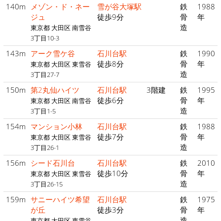
140m
メゾン・ド・ネー
雪が谷大塚駅
鉄
1988
ジュ
徒歩9分
骨
年
造
東京都 大田区 南雪谷
3丁目10-3
143m
アーク雪ケ谷
石川台駅
鉄
1990
徒歩8分
骨
年
東京都 大田区 東雪谷
造
3丁目27-7
150m
第2丸仙ハイツ
石川台駅
3階建
鉄
1995
徒歩6分
骨
年
東京都 大田区 南雪谷
造
3丁目1-5
154m
マンション小林
石川台駅
鉄
1988
徒歩7分
骨
年
東京都 大田区 東雪谷
造
3丁目26-1
156m
シード石川台
石川台駅
鉄
2010
徒歩10分
骨
年
東京都 大田区 東雪谷
造
3丁目26-15
159m
サニーハイツ希望
石川台駅
鉄
1975
が丘
徒歩3分
骨
年
造
東京都 大田区 東雪谷