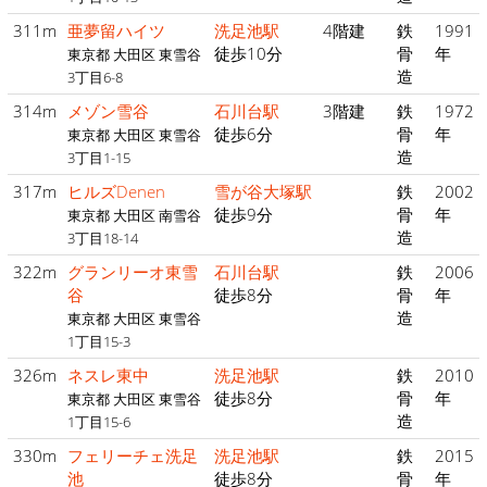
311m
亜夢留ハイツ
洗足池駅
4階建
鉄
1991
徒歩10分
骨
年
東京都 大田区 東雪谷
造
3丁目6-8
314m
メゾン雪谷
石川台駅
3階建
鉄
1972
徒歩6分
骨
年
東京都 大田区 東雪谷
造
3丁目1-15
317m
ヒルズDenen
雪が谷大塚駅
鉄
2002
徒歩9分
骨
年
東京都 大田区 南雪谷
造
3丁目18-14
322m
グランリーオ東雪
石川台駅
鉄
2006
谷
徒歩8分
骨
年
造
東京都 大田区 東雪谷
1丁目15-3
326m
ネスレ東中
洗足池駅
鉄
2010
徒歩8分
骨
年
東京都 大田区 東雪谷
造
1丁目15-6
330m
フェリーチェ洗足
洗足池駅
鉄
2015
池
徒歩8分
骨
年