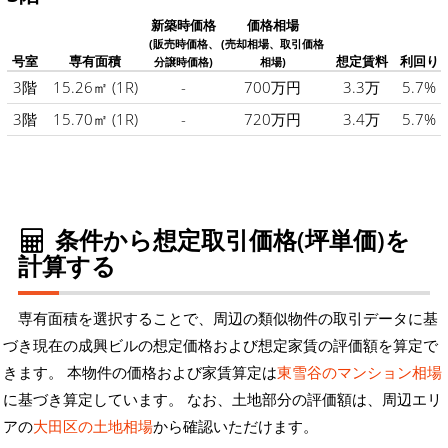
新築時価格
価格相場
(販売時価格、
(売却相場、取引価格
号室
専有面積
想定賃料
利回り
分譲時価格)
相場)
3階
15.26㎡
(1R)
-
700万円
3.3万
5.7%
3階
15.70㎡
(1R)
-
720万円
3.4万
5.7%
条件から想定取引価格(坪単価)を
計算する
専有面積を選択することで、周辺の類似物件の取引データに基
づき現在の成興ビルの想定価格および想定家賃の評価額を算定で
きます。 本物件の価格および家賃算定は
東雪谷のマンション相場
に基づき算定しています。 なお、土地部分の評価額は、周辺エリ
アの
大田区の土地相場
から確認いただけます。