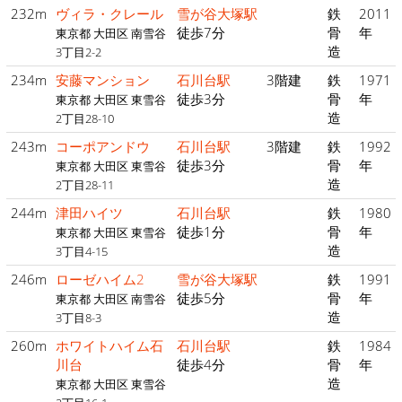
232m
ヴィラ・クレール
雪が谷大塚駅
鉄
2011
徒歩7分
骨
年
東京都 大田区 南雪谷
造
3丁目2-2
234m
安藤マンション
石川台駅
3階建
鉄
1971
徒歩3分
骨
年
東京都 大田区 東雪谷
造
2丁目28-10
243m
コーポアンドウ
石川台駅
3階建
鉄
1992
徒歩3分
骨
年
東京都 大田区 東雪谷
造
2丁目28-11
244m
津田ハイツ
石川台駅
鉄
1980
徒歩1分
骨
年
東京都 大田区 東雪谷
造
3丁目4-15
246m
ローゼハイム2
雪が谷大塚駅
鉄
1991
徒歩5分
骨
年
東京都 大田区 南雪谷
造
3丁目8-3
260m
ホワイトハイム石
石川台駅
鉄
1984
川台
徒歩4分
骨
年
造
東京都 大田区 東雪谷