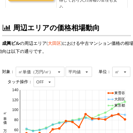
周辺エリアの価格相場動向
成興ビル
の周辺エリア(
大田区
)における中古マンション価格の相
動向は以下の通りです。
対象：
単位：
㎡単価（万円/㎡）
平均値
㎡
タッチ操作：
OFF
140
東雪谷
大田区
120
東京都
100
㎡単価 万円/㎡
80
60