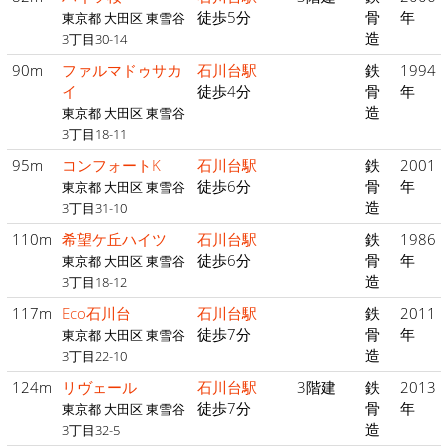
徒歩5分
骨
年
東京都 大田区 東雪谷
造
3丁目30-14
90m
ファルマドゥサカ
石川台駅
鉄
1994
イ
徒歩4分
骨
年
造
東京都 大田区 東雪谷
3丁目18-11
95m
コンフォートK
石川台駅
鉄
2001
徒歩6分
骨
年
東京都 大田区 東雪谷
造
3丁目31-10
110m
希望ケ丘ハイツ
石川台駅
鉄
1986
徒歩6分
骨
年
東京都 大田区 東雪谷
造
3丁目18-12
117m
Eco石川台
石川台駅
鉄
2011
徒歩7分
骨
年
東京都 大田区 東雪谷
造
3丁目22-10
124m
リヴェール
石川台駅
3階建
鉄
2013
徒歩7分
骨
年
東京都 大田区 東雪谷
造
3丁目32-5