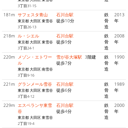
3丁目31-15
181m
サフェスタ青山
石川台駅
鉄
2013
徒歩10分
骨
年
東京都 大田区 東雪谷
造
3丁目26-13
218m
ル・シエル
石川台駅
鉄
2008
徒歩9分
骨
年
東京都 大田区 東雪谷
造
3丁目24-1
220m
メゾン・エトワー
雪が谷大塚駅
3階建
鉄
1990
ル
徒歩7分
骨
年
造
東京都 大田区 南雪谷
3丁目9-16
221m
グランメール雪谷
石川台駅
鉄
1989
徒歩6分
骨
年
東京都 大田区 東雪谷
造
3丁目4-12
229m
エスペランサ東雪
石川台駅
鉄
2000
谷
徒歩4分
骨
年
造
東京都 大田区 東雪谷
2丁目19-4