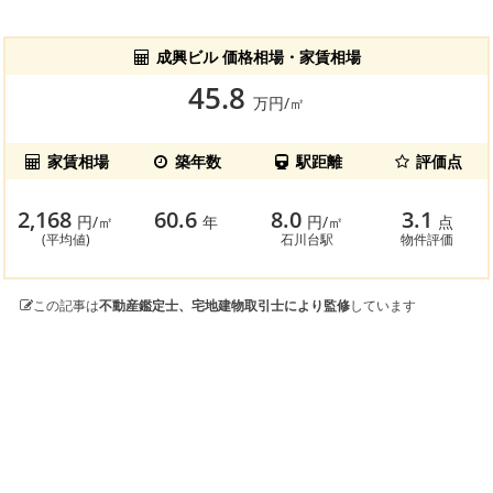
成興ビル 価格相場・家賃相場
45.8
万円/㎡
家賃相場
築年数
駅距離
評価点
2,168
60.6
8.0
3.1
円/㎡
年
円/㎡
点
(平均値)
石川台駅
物件評価
この記事は
不動産鑑定士、宅地建物取引士により監修
しています