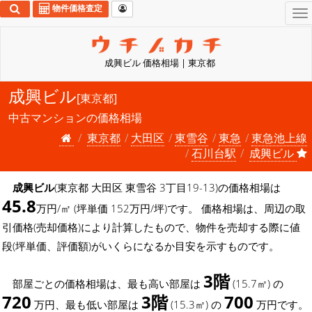
物件価格査定
To
na
成興ビル 価格相場 | 東京都
成興ビル
[東京都]
中古マンションの価格相場
東京都
大田区
東雪谷
東急
東急池上線
石川台駅
成興ビル
成興ビル
(東京都 大田区 東雪谷 3丁目19-13)の価格相場は
45.8
万円/㎡ (坪単価 152万円/坪)です。 価格相場は、周辺の取
引価格(売却価格)により計算したもので、物件を売却する際に値
段(坪単価、評価額)がいくらになるか目安を示すものです。
3階
部屋ごとの価格相場は、最も高い部屋は
(15.7㎡) の
720
3階
700
万円、最も低い部屋は
(15.3㎡) の
万円です。