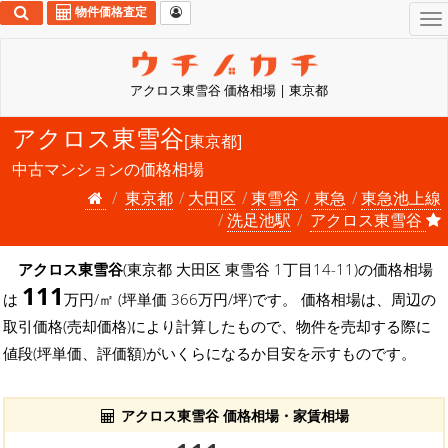
物件価格査定
To
na
アクロス東雪谷 価格相場 | 東京都
アクロス東雪谷
[東京都]
中古マンションの価格相場
東京都
大田区
東雪谷
東急
東急池上線
洗足池駅
アクロス東雪谷
アクロス東雪谷
(東京都 大田区 東雪谷 1丁目14-11)の価格相場
111
は
万円/㎡ (坪単価 366万円/坪)です。 価格相場は、周辺の
取引価格(売却価格)により計算したもので、物件を売却する際に
値段(坪単価、評価額)がいくらになるか目安を示すものです。
アクロス東雪谷 価格相場・家賃相場