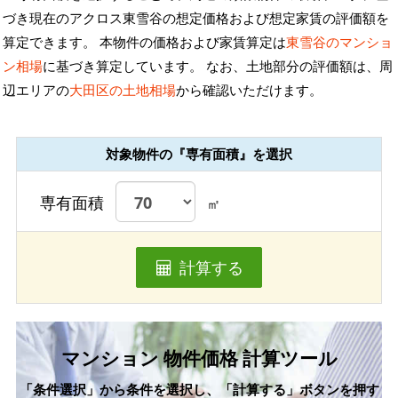
づき現在のアクロス東雪谷の想定価格および想定家賃の評価額を
算定できます。 本物件の価格および家賃算定は
東雪谷のマンショ
ン相場
に基づき算定しています。 なお、土地部分の評価額は、周
辺エリアの
大田区の土地相場
から確認いただけます。
対象物件の『専有面積』を選択
専有面積
㎡
計算する
マンション 物件価格 計算ツール
「条件選択」から条件を選択し、「計算する」ボタンを押す