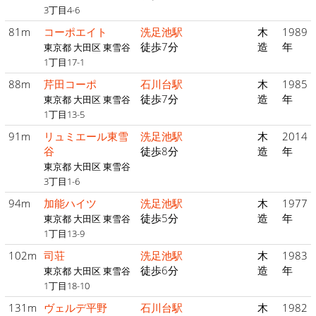
3丁目4-6
81m
コーポエイト
洗足池駅
木
1989
徒歩7分
造
年
東京都 大田区 東雪谷
1丁目17-1
88m
芹田コーポ
石川台駅
木
1985
徒歩7分
造
年
東京都 大田区 東雪谷
1丁目13-5
91m
リュミエール東雪
洗足池駅
木
2014
谷
徒歩8分
造
年
東京都 大田区 東雪谷
3丁目1-6
94m
加能ハイツ
洗足池駅
木
1977
徒歩5分
造
年
東京都 大田区 東雪谷
1丁目13-9
102m
司荘
洗足池駅
木
1983
徒歩6分
造
年
東京都 大田区 東雪谷
1丁目18-10
131m
ヴェルデ平野
石川台駅
木
1982