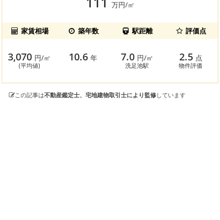
111
万円/㎡
家賃相場
築年数
駅距離
評価点
3,070
10.6
7.0
2.5
円/㎡
年
円/㎡
点
(平均値)
洗足池駅
物件評価
この記事は
不動産鑑定士、宅地建物取引士により監修
しています