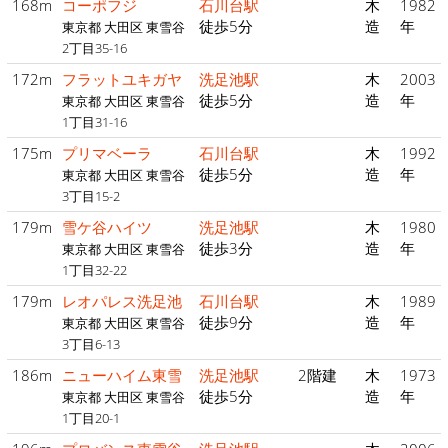
168m
コーポフジ
石川台駅
木
1982
徒歩5分
造
年
東京都 大田区 東雪谷
2丁目35-16
172m
フラットユキガヤ
洗足池駅
木
2003
徒歩5分
造
年
東京都 大田区 東雪谷
1丁目31-16
175m
プリマベーラ
石川台駅
木
1992
徒歩5分
造
年
東京都 大田区 東雪谷
3丁目15-2
179m
雪ケ谷ハイツ
洗足池駅
木
1980
徒歩3分
造
年
東京都 大田区 東雪谷
1丁目32-22
179m
レオパレス洗足池
石川台駅
木
1989
徒歩9分
造
年
東京都 大田区 東雪谷
3丁目6-13
186m
ニューハイム東雪
洗足池駅
2階建
木
1973
徒歩5分
造
年
東京都 大田区 東雪谷
1丁目20-1