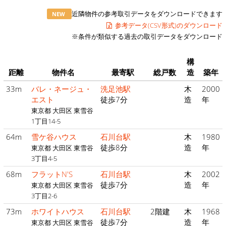
近隣物件の参考取引データをダウンロードできます
NEW
参考データ(CSV形式)のダウンロード
※条件が類似する過去の取引データをダウンロード
構
距離
物件名
最寄駅
総戸数
造
築年
33m
バレ・ネージュ・
洗足池駅
木
2000
エスト
徒歩7分
造
年
東京都 大田区 東雪谷
1丁目14-5
64m
雪ケ谷ハウス
石川台駅
木
1980
徒歩8分
造
年
東京都 大田区 東雪谷
3丁目4-5
68m
フラットN'S
石川台駅
木
2002
徒歩7分
造
年
東京都 大田区 東雪谷
3丁目2-6
73m
ホワイトハウス
石川台駅
2階建
木
1968
徒歩7分
造
年
東京都 大田区 東雪谷