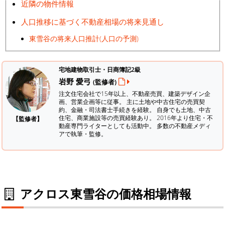
近隣の物件情報
人口推移に基づく不動産相場の将来見通し
東雪谷の将来人口推計(人口の予測)
宅地建物取引士・日商簿記2級
岩野 愛弓
(監修者)
注文住宅会社で15年以上、不動産売買、建築デザイン企
画、営業企画等に従事。 主に土地や中古住宅の売買契
約、金融・司法書士手続きを経験。
自身でも土地、中古
住宅、商業施設等の売買経験あり。 2016年より住宅・不
【監修者】
動産専門ライターとしても活動中。 多数の不動産メディ
アで執筆・監修。
アクロス東雪谷の価格相場情報