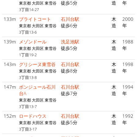
徒歩5分
造
年
東京都 大田区 東雪谷
3丁目14-27
133m
ブライトコート
石川台駅
木
2000
徒歩6分
造
年
東京都 大田区 東雪谷
3丁目13-6
139m
メゾンドール
洗足池駅
木
1988
徒歩5分
造
年
東京都 大田区 東雪谷
1丁目19-2
143m
グリシーヌ東雪谷
石川台駅
木
1998
徒歩8分
造
年
東京都 大田区 東雪谷
3丁目13-8
147m
ボンジュール石川
石川台駅
木
1994
台A
徒歩7分
造
年
東京都 大田区 東雪谷
3丁目13-7
152m
ロードハウス
石川台駅
木
1992
徒歩5分
造
年
東京都 大田区 東雪谷
3丁目3-17