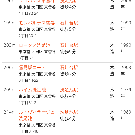
196m
プロバンス東雪谷
洗足池駅
木
2006
徒歩4分
造
年
東京都 大田区 東雪谷
1丁目32-24
199m
モンパルナス雪谷
石川台駅
木
1999
徒歩5分
造
年
東京都 大田区 東雪谷
2丁目30-4
203m
ロータス洗足池
石川台駅
木
1990
徒歩9分
造
年
東京都 大田区 東雪谷
3丁目6-12
206m
雪見坂コート
石川台駅
木
2003
徒歩7分
造
年
東京都 大田区 東雪谷
3丁目14-22
209m
ハイム洗足池
洗足池駅
木
1979
徒歩4分
造
年
東京都 大田区 東雪谷
1丁目31-2
214m
ル・ヴィラージュ
洗足池駅
木
1989
洗足池
徒歩4分
造
年
東京都 大田区 東雪谷
1丁目31-18