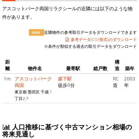
アスコットパーク両国リラクシールの近隣には以下のような物
件があります。
近隣物件の参考取引データをダウンロードできます
NEW
参考データ(CSV形式)のダウンロード
※条件が類似する過去の取引データをダウンロード
距
構
離
物件名
最寄駅
総戸数
造
築年
1m
アスコットパーク
森下駅
RC
2003
両国
徒歩9分
造
年
東京都 墨田区 千歳 1
丁目2-7
人口推移に基づく中古マンション相場の
将来見通し