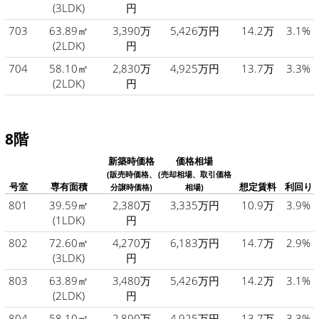
(3LDK)
円
703
63.89㎡
3,390万
5,426万円
14.2万
3.1%
(2LDK)
円
704
58.10㎡
2,830万
4,925万円
13.7万
3.3%
(2LDK)
円
8階
新築時価格
価格相場
(販売時価格、
(売却相場、取引価格
号室
専有面積
想定賃料
利回り
分譲時価格)
相場)
801
39.59㎡
2,380万
3,335万円
10.9万
3.9%
(1LDK)
円
802
72.60㎡
4,270万
6,183万円
14.7万
2.9%
(3LDK)
円
803
63.89㎡
3,480万
5,426万円
14.2万
3.1%
(2LDK)
円
804
58.10㎡
2,890万
4,925万円
13.7万
3.3%