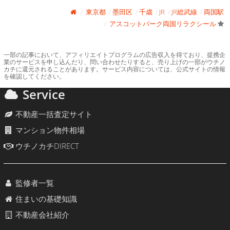
東京都
墨田区
千歳
JR
JR総武線
両国駅
アスコットパーク両国リラクシール
一部の記事において、アフィリエイトプログラムの広告収入を得ており、提携企
業のサービスを申し込んだり、問い合わせたりすると、売り上げの一部がウチノ
カチに還元されることがあります。サービス内容については、公式サイトの情報
を確認してください。
Service
不動産一括査定サイト
マンション物件相場
ウチノカチDIRECT
監修者一覧
住まいの基礎知識
不動産会社紹介