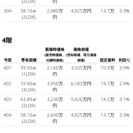
(2LDK)
円
304
58.10㎡
2,480万
4,925万円
13.7万
3.3%
(2LDK)
円
4階
新築時価格
価格相場
(販売時価格、
(売却相場、取引価格
号室
専有面積
想定賃料
利回り
分譲時価格)
相場)
401
39.59㎡
2,160万
3,335万円
10.9万
3.9%
(1LDK)
円
402
72.60㎡
3,950万
6,183万円
14.7万
2.9%
(3LDK)
円
403
63.89㎡
3,230万
5,426万円
14.2万
3.1%
(2LDK)
円
404
58.10㎡
2,690万
4,925万円
13.7万
3.3%
(2LDK)
円