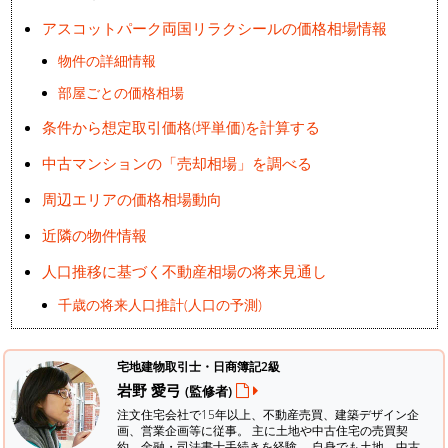
アスコットパーク両国リラクシールの価格相場情報
物件の詳細情報
部屋ごとの価格相場
条件から想定取引価格(坪単価)を計算する
中古マンションの「売却相場」を調べる
周辺エリアの価格相場動向
近隣の物件情報
人口推移に基づく不動産相場の将来見通し
千歳の将来人口推計(人口の予測)
宅地建物取引士・日商簿記2級
岩野 愛弓
(監修者)
注文住宅会社で15年以上、不動産売買、建築デザイン企
画、営業企画等に従事。 主に土地や中古住宅の売買契
約、金融・司法書士手続きを経験。
自身でも土地、中古