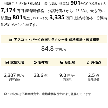
901
部屋ごとの価格相場は、最も高い部屋は
号室 (83.9㎡) の
7,174
万円 (新築時価格・分譲時価格から+45.8%)、最も低い
801
3,335
部屋は
号室 (39.6㎡) の
万円 (新築時価格・分譲時
価格から+40.1%)です。
アスコットパーク両国リラクシール 価格相場・家賃相場
84.8
万円/㎡
家賃相場
築年数
駅距離
評価点
2,307
23.6
9.0
2.5
円/㎡
年
円/㎡
点
(平均値)
両国駅
物件評価
この記事は
不動産鑑定士、宅地建物取引士により監修
しています