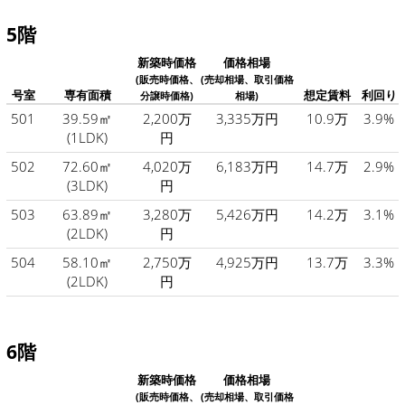
5階
新築時価格
価格相場
(販売時価格、
(売却相場、取引価格
号室
専有面積
想定賃料
利回り
分譲時価格)
相場)
501
39.59㎡
2,200万
3,335万円
10.9万
3.9%
(1LDK)
円
502
72.60㎡
4,020万
6,183万円
14.7万
2.9%
(3LDK)
円
503
63.89㎡
3,280万
5,426万円
14.2万
3.1%
(2LDK)
円
504
58.10㎡
2,750万
4,925万円
13.7万
3.3%
(2LDK)
円
6階
新築時価格
価格相場
(販売時価格、
(売却相場、取引価格