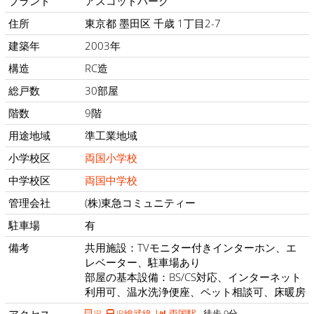
ブランド
アスコットパーク
住所
東京都 墨田区 千歳 1丁目2-7
建築年
2003年
構造
RC造
総戸数
30部屋
階数
9階
用途地域
準工業地域
小学校区
両国小学校
中学校区
両国中学校
管理会社
(株)東急コミュニティー
駐車場
有
備考
共用施設：TVモニター付きインターホン、エ
レベーター、駐車場あり
部屋の基本設備：BS/CS対応、インターネット
利用可、温水洗浄便座、ペット相談可、床暖房
JR
JR総武線
両国駅
徒歩 9分