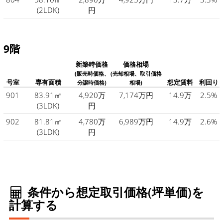
(2LDK)
円
9階
新築時価格
価格相場
(販売時価格、
(売却相場、取引価格
号室
専有面積
想定賃料
利回り
分譲時価格)
相場)
901
83.91㎡
4,920万
7,174万円
14.9万
2.5%
(3LDK)
円
902
81.81㎡
4,780万
6,989万円
14.9万
2.6%
(3LDK)
円
条件から想定取引価格(坪単価)を
計算する