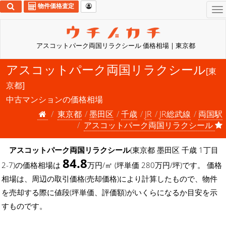
物件価格査定
To
na
アスコットパーク両国リラクシール 価格相場 | 東京都
アスコットパーク両国リラクシール
[東
京都]
中古マンションの価格相場
東京都
墨田区
千歳
JR
JR総武線
両国駅
アスコットパーク両国リラクシール
アスコットパーク両国リラクシール
(東京都 墨田区 千歳 1丁目
84.8
2-7)の価格相場は
万円/㎡ (坪単価 280万円/坪)です。 価格
相場は、周辺の取引価格(売却価格)により計算したもので、物件
を売却する際に値段(坪単価、評価額)がいくらになるか目安を示
すものです。