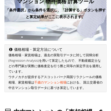
マンション 物件価格 計算ツール
「条件選択」から条件を選択し、「計算する」ボタンを押す
と算定結果がここに表示されます。
価格相場・算定方法について
価格相場・家賃相場は、過去の実取引データに対して回帰分析
(Regression Analysis)を用いて算定したもので、 不動産鑑定士な
どの専門家が実際に価格査定を行う際と同等の算定手法を適用し
ています。
ウチノカチが提供するアスコットパーク両国リラクシールの価格
相場、家賃相場は
千歳のマンション相場
における、 国土交通省の
中古マンション取引データに基づき算定しています。