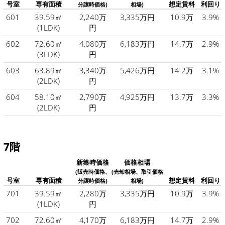
号室
専有面積
想定賃料
利回り
分譲時価格)
相場)
601
39.59㎡
2,240万
3,335万円
10.9万
3.9%
(1LDK)
円
602
72.60㎡
4,080万
6,183万円
14.7万
2.9%
(3LDK)
円
603
63.89㎡
3,340万
5,426万円
14.2万
3.1%
(2LDK)
円
604
58.10㎡
2,790万
4,925万円
13.7万
3.3%
(2LDK)
円
7階
新築時価格
価格相場
(販売時価格、
(売却相場、取引価格
号室
専有面積
想定賃料
利回り
分譲時価格)
相場)
701
39.59㎡
2,280万
3,335万円
10.9万
3.9%
(1LDK)
円
702
72.60㎡
4,170万
6,183万円
14.7万
2.9%