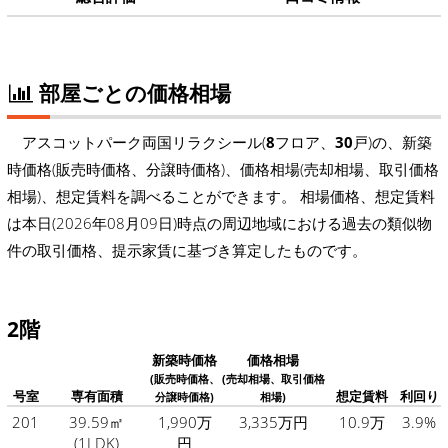
部屋ごとの価格相場
アスコットパーク両国リラクシール(
8
フロア、
30
戸)の、新築
時価格(販売時価格、分譲時価格)、価格相場(売却相場、取引価格
相場)、想定賃料を調べることができます。 相場価格、想定賃料
は本日(2026年08月09日)時点の周辺地域における過去の類似物
件の取引価格、提示家賃に基づき算定したものです。
2階
新築時価格
価格相場
(販売時価格、
(売却相場、取引価格
号室
専有面積
想定賃料
利回り
分譲時価格)
相場)
201
39.59㎡
1,990万
3,335万円
10.9万
3.9%
(1LDK)
円