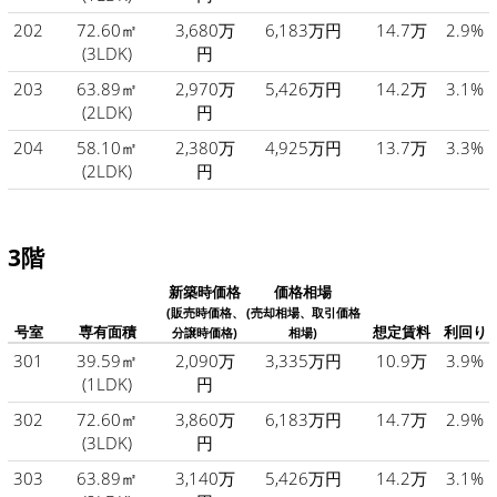
202
72.60㎡
3,680万
6,183万円
14.7万
2.9%
(3LDK)
円
203
63.89㎡
2,970万
5,426万円
14.2万
3.1%
(2LDK)
円
204
58.10㎡
2,380万
4,925万円
13.7万
3.3%
(2LDK)
円
3階
新築時価格
価格相場
(販売時価格、
(売却相場、取引価格
号室
専有面積
想定賃料
利回り
分譲時価格)
相場)
301
39.59㎡
2,090万
3,335万円
10.9万
3.9%
(1LDK)
円
302
72.60㎡
3,860万
6,183万円
14.7万
2.9%
(3LDK)
円
303
63.89㎡
3,140万
5,426万円
14.2万
3.1%