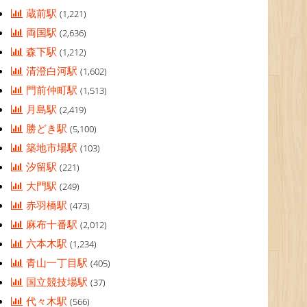
蔵前駅
(1,221)
両国駅
(2,636)
森下駅
(1,212)
清澄白河駅
(1,602)
門前仲町駅
(1,513)
月島駅
(2,419)
勝どき駅
(5,100)
築地市場駅
(103)
汐留駅
(221)
大門駅
(249)
赤羽橋駅
(473)
麻布十番駅
(2,012)
六本木駅
(1,234)
青山一丁目駅
(405)
国立競技場駅
(37)
代々木駅
(566)