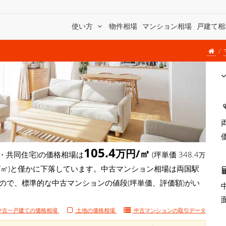
使い方
物件相場
マンション相場
戸建て相
105.4
万円/㎡
・共同住宅)の価格相場は
(坪単価 348.4
万
8万円/㎡)と僅かに下落しています。中古マンション相場は両国駅
もので、標準的な中古マンションの値段(坪単価、評価額)がい
中古一戸建ての価格相場
土地の価格相場
中古マンションの
取引データ