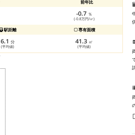
前年比
-0.7
％
(-0.8万円/㎡)
駅距離
専有面積
6.1
41.3
分
㎡
(平均値)
(平均値)
す