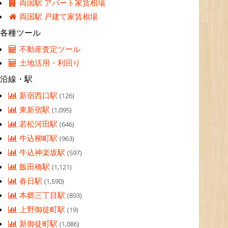
両国駅 アパート家賃相場
両国駅 戸建て家賃相場
各種ツール
不動産査定ツール
土地活用・利回り
沿線・駅
新宿西口駅
(126)
東新宿駅
(1,095)
若松河田駅
(646)
牛込柳町駅
(963)
牛込神楽坂駅
(597)
飯田橋駅
(1,121)
春日駅
(1,590)
本郷三丁目駅
(893)
上野御徒町駅
(19)
新御徒町駅
(1,086)