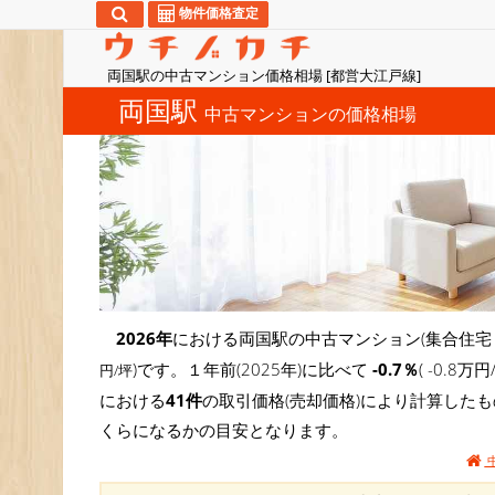
物件価格査定
両国駅の中古マンション価格相場 [都営大江戸線]
両国駅
中古マンションの価格相場
2026年
における両国駅の中古マンション(集合住宅
)です。１年前(2025年)に比べて
-0.7％
( -0.
円/坪
における
41件
の取引価格(売却価格)により計算した
くらになるかの目安となります。