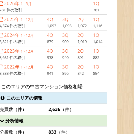
2026年
1Q
1 - 3月
781 件の取引
781
2025年
4Q
3Q
2Q
1Q
1 - 12月
4,374 件の取引
1,093
1,093
1,072
1,116
2024年
4Q
3Q
2Q
1Q
1 - 12月
3,821 件の取引
879
909
1,019
1,014
2023年
4Q
3Q
2Q
1Q
1 - 12月
3,651 件の取引
938
940
891
882
2022年
4Q
3Q
2Q
1Q
1 - 12月
3,533 件の取引
941
896
842
854
このエリアの中古マンション価格相場
このエリアの情報
売買数（件）
2,636
（件）
分析情報
分析数（件）
833
（件）