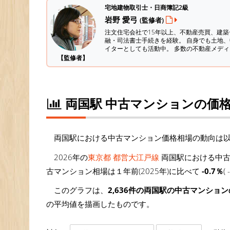
宅地建物取引士・日商簿記2級
岩野 愛弓
(監修者)
注文住宅会社で15年以上、不動産売買、建
融・司法書士手続きを経験。
自身でも土地、
イターとしても活動中。 多数の不動産メデ
【監修者】
両国駅 中古マンションの価
両国駅における中古マンション価格相場の動向は
2026年の
東京都 都営大江戸線
両国駅における中古
古マンション相場は１年前(2025年)に比べて
-0.7％
(
このグラフは、
2,636件の両国駅の中古マンショ
の平均値を描画したものです。