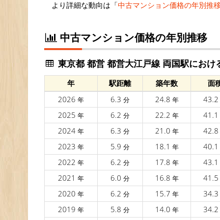
より詳細な動向は「
中古マンション価格の年別推
中古マンション価格の年別推移
東京都 都営 都営大江戸線 両国駅におけ
年
駅距離
築年数
面
2026
6.3
24.8
43.
年
分
年
2025
6.2
22.2
41.
年
分
年
2024
6.3
21.0
42.
年
分
年
2023
5.9
18.1
40.
年
分
年
2022
6.2
17.8
43.
年
分
年
2021
6.0
16.8
41.
年
分
年
2020
6.2
15.7
34.
年
分
年
2019
5.8
14.0
34.
年
分
年