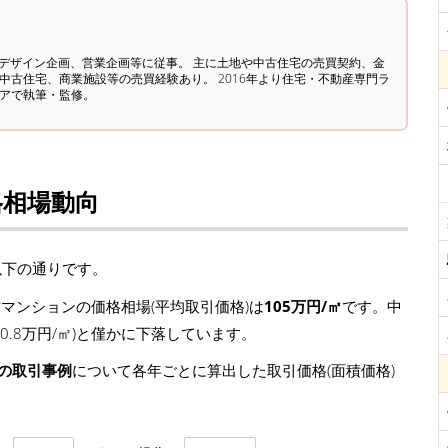
築デザイン企画、営業企画等に従事。 主に土地や中古住宅の売買契約、金
中古住宅、商業施設等の売買経験あり。 2016年より住宅・不動産専門ラ
ィアで執筆・監修。
格相場動向
以下の通りです。
マンションの価格相場(平均取引価格)は
105万円/㎡
です。中
 -0.8万円/㎡)と僅かに下落しています。
ンの取引事例
について各年ごとに算出した取引価格(面積価格)