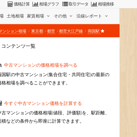
価格計算
相場グラフ
取引データ
相場推移
場
土地相場
家賃相場
その他
沿線レポート
マンション相場
東京都
都営
都営大江戸線
両国駅
コンテンツ一覧
中古マンションの価格相場を調べる
両国駅の中古マンション(集合住宅・共同住宅)の最新の
価格相場を調べることができます。
今すぐ中古マンション価格を計算する
中古マンションの価格相場(値段、評価額)を、駅距離、
面積などの条件から即座に計算できます。