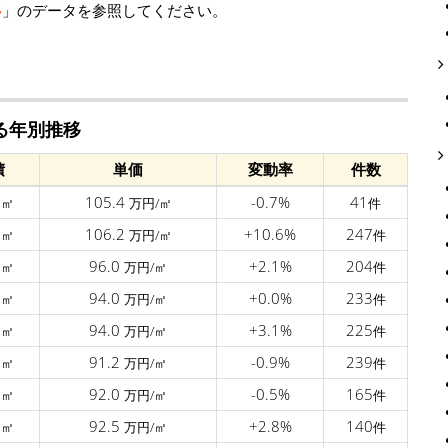
移
」のデータを参照してください。
る年別推移
積
単価
変動率
件数
2
105.4
-0.7%
41
㎡
万円/㎡
件
1
106.2
+10.6%
247
㎡
万円/㎡
件
8
96.0
+2.1%
204
㎡
万円/㎡
件
1
94.0
+0.0%
233
㎡
万円/㎡
件
1
94.0
+3.1%
225
㎡
万円/㎡
件
5
91.2
-0.9%
239
㎡
万円/㎡
件
3
92.0
-0.5%
165
㎡
万円/㎡
件
2
92.5
+2.8%
140
㎡
万円/㎡
件