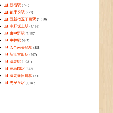
新宿駅
(720)
都庁前駅
(271)
西新宿五丁目駅
(1,688)
中野坂上駅
(1,158)
東中野駅
(1,107)
中井駅
(447)
落合南長崎駅
(888)
新江古田駅
(767)
練馬駅
(1,981)
豊島園駅
(372)
練馬春日町駅
(331)
光が丘駅
(1,109)