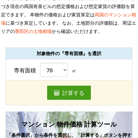
づき現在の両国有泉ビルの想定価格および想定家賃の評価額を算
定できます。 本物件の価格および家賃算定は
両国のマンション相
場
に基づき算定しています。 なお、土地部分の評価額は、周辺エ
リアの
墨田区の土地相場
から確認いただけます。
対象物件の『専有面積』を選択
専有面積
㎡
計算する
マンション 物件価格 計算ツール
「条件選択」から条件を選択し、「計算する」ボタンを押す