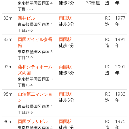
徒歩2分
30部屋
造
年
東京都 墨田区 両国 4
丁目36-6
83m
新井ビル
両国駅
RC
1977
徒歩3分
造
年
東京都 墨田区 両国 4
丁目27-6
83m
両国ガイビル参番
両国駅
RC
1991
館
徒歩2分
造
年
東京都 墨田区 両国 3
丁目23-9
92m
藤和シティホーム
両国駅
RC
2001
ズ両国
徒歩3分
造
年
東京都 墨田区 両国 3
丁目15-4
95m
山治第二マンショ
両国駅
RC
1983
ン
徒歩5分
造
年
東京都 墨田区 両国 4
丁目27-9
96m
両国プラザビル
両国駅
RC
1975
徒歩2分
造
年
東京都 墨田区 両国 4