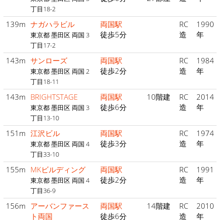
丁目18-2
139m
ナガハラビル
両国駅
RC
1990
徒歩5分
造
年
東京都 墨田区 両国 3
丁目17-2
143m
サンローズ
両国駅
RC
1984
徒歩2分
造
年
東京都 墨田区 両国 2
丁目18-11
143m
BRIGHTSTAGE
両国駅
10階建
RC
2014
徒歩6分
造
年
東京都 墨田区 両国 3
丁目13-10
151m
江沢ビル
両国駅
RC
1974
徒歩3分
造
年
東京都 墨田区 両国 4
丁目33-10
155m
MKビルディング
両国駅
RC
1991
徒歩2分
造
年
東京都 墨田区 両国 4
丁目36-9
156m
アーバンファース
両国駅
14階建
RC
2010
ト両国
徒歩6分
造
年