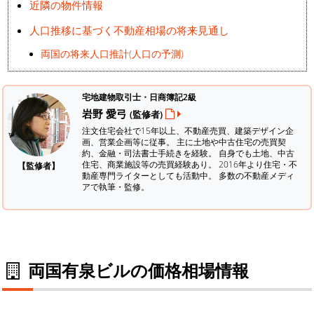
近隣の物件情報
人口推移に基づく不動産相場の将来見通し
両国の将来人口推計(人口の予測)
宅地建物取引士・日商簿記2級
岩野 愛弓
(監修者)
注文住宅会社で15年以上、不動産売買、建築デザイン企
画、営業企画等に従事。 主に土地や中古住宅の売買契
約、金融・司法書士手続きを経験。
自身でも土地、中古
住宅、商業施設等の売買経験あり。 2016年より住宅・不
【監修者】
動産専門ライターとしても活動中。 多数の不動産メディ
アで執筆・監修。
両国有泉ビルの価格相場情報