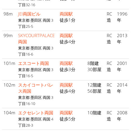
丁目32-16
98m
JEI両国ビル
両国駅
RC
1996
徒歩1分
造
年
東京都 墨田区 両国 3
丁目25-5
99m
SKYCOURTPALACE
両国駅
RC
2013
両国
徒歩4分
造
年
東京都 墨田区 両国 3
丁目16-6
101m
エスコート両国
両国駅
8階建
RC
2001
徒歩3分
30部屋
造
年
東京都 墨田区 両国 3
丁目16-5
102m
スカイコートパレ
両国駅
12階建
RC
2014
ス両国
徒歩4分
56部屋
造
年
東京都 墨田区 両国 3
丁目16-10
104m
エクセレント両国
両国駅
10階建
RC
2008
徒歩5分
造
年
東京都 墨田区 両国 4
丁目28-3