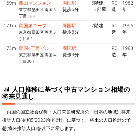
169m
西山マンション
両国駅
6階建
RC
1982
徒歩6分
12部屋
造
年
東京都 墨田区 両国 3
丁目12-8
171m
両国泉コープ
両国駅
7階建
RC
1996
徒歩8分
造
年
東京都 墨田区 両国 3
丁目6-2
173m
両国4丁目ビル
両国駅
RC
1983
徒歩4分
造
年
東京都 墨田区 両国 4
丁目30-1
人口推移に基づく中古マンション相場の
将来見通し
両国の国立社会保障・人口問題研究所の「日本の地域別将来
推計人口(令和5(2023)年推計)」に基づく、将来の人口推計の予
想(将来推計人口)を以下に示します。