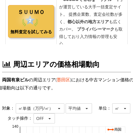
周辺エリアの価格相場動向
両国有泉ビル
の周辺エリア(
墨田区
)における中古マンション価格
相場動向は以下の通りです。
対象：
単位：
㎡単価（万円/㎡）
平均値
㎡
タッチ操作：
OFF
140
両国