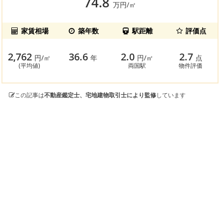
74.8
万円/㎡
家賃相場
築年数
駅距離
評価点
2,762
36.6
2.0
2.7
円/㎡
年
円/㎡
点
(平均値)
両国駅
物件評価
この記事は
不動産鑑定士、宅地建物取引士により監修
しています