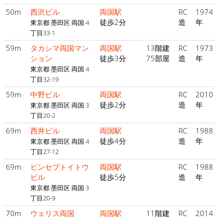
50m
西沢ビル
両国駅
RC
1974
徒歩2分
造
年
東京都 墨田区 両国 4
丁目33-1
59m
タカシマ両国マン
両国駅
13階建
RC
1973
ション
徒歩3分
75部屋
造
年
東京都 墨田区 両国 4
丁目32-19
59m
中野ビル
両国駅
RC
2010
徒歩2分
造
年
東京都 墨田区 両国 3
丁目20-2
69m
西井ビル
両国駅
RC
1988
徒歩4分
造
年
東京都 墨田区 両国 4
丁目27-12
69m
ビンセプトイトウ
両国駅
RC
1988
ビル
徒歩5分
造
年
東京都 墨田区 両国 3
丁目20-9
70m
ウェリス両国
両国駅
11階建
RC
2014