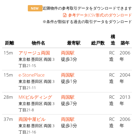
近隣物件の参考取引データをダウンロードできます
NEW
参考データ(CSV形式)のダウンロード
※条件が類似する過去の取引データをダウンロード
構
距離
物件名
最寄駅
総戸数
造
築年
15m
アリージュ両国
両国駅
RC
2006
徒歩3分
造
年
東京都 墨田区 両国 3
丁目21-15
15m
e-StonePlace
両国駅
RC
2004
徒歩1分
造
年
東京都 墨田区 両国 3
丁目21-11
28m
MKビルディング
両国駅
RC
2013
徒歩7分
造
年
東京都 墨田区 両国 3
丁目21-8
37m
両国中屋ビル
両国駅
RC
2006
徒歩3分
造
年
東京都 墨田区 両国 3
丁目21-16