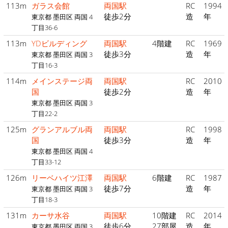
113m
ガラス会館
両国駅
RC
1994
徒歩2分
造
年
東京都 墨田区 両国 4
丁目36-6
113m
YDビルディング
両国駅
4階建
RC
1969
徒歩3分
造
年
東京都 墨田区 両国 3
丁目16-3
114m
メインステージ両
両国駅
RC
2010
国
徒歩2分
造
年
東京都 墨田区 両国 3
丁目22-2
125m
グランアルブル両
両国駅
RC
1998
国
徒歩3分
造
年
東京都 墨田区 両国 4
丁目33-12
126m
リーベハイツ江澤
両国駅
6階建
RC
1987
徒歩7分
造
年
東京都 墨田区 両国 3
丁目18-3
131m
カーサ水谷
両国駅
10階建
RC
2014
徒歩6分
27部屋
造
年
東京都 墨田区 両国 3