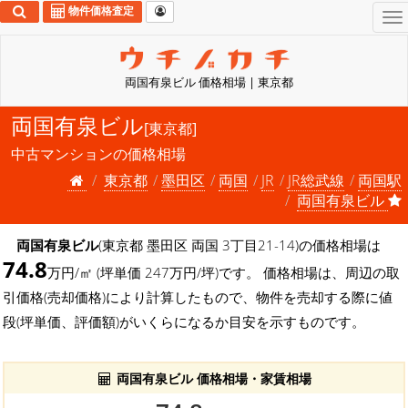
物件価格査定
To
na
両国有泉ビル 価格相場 | 東京都
両国有泉ビル
[東京都]
中古マンションの価格相場
東京都
墨田区
両国
JR
JR総武線
両国駅
両国有泉ビル
両国有泉ビル
(東京都 墨田区 両国 3丁目21-14)の価格相場は
74.8
万円/㎡ (坪単価 247万円/坪)です。 価格相場は、周辺の取
引価格(売却価格)により計算したもので、物件を売却する際に値
段(坪単価、評価額)がいくらになるか目安を示すものです。
両国有泉ビル 価格相場・家賃相場