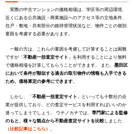
実際の中古マンションの価格相場は、学区等の周辺環境、
近くにある公共施設・商業施設へのアクセス等の立地条件、
住戸・敷地・共有部分の維持管理状況など、物件ごとの個別
要因を考慮する必要があります。
一般の方は、これらの要因を考慮して計算することは困難
ですが「
不動産一括査定サイト
」を利用することにより無料
で価格相場を計算してもらうことができます。 また、
墨田区
において条件が類似する過去の取引物件の情報も入手できる
ため、価格算定の参考にできます
。
しかし、「
不動産一括査定サイト
」といっても十数社の企
業が提供しており、どの査定サービスを利用すればいいのか
迷ってしまうでしょう。 ウチノカチでは、
専門家による監修
のもと、様々な観点から不動産査定サイトを比較
しました
（
比較記事はこちら
）。