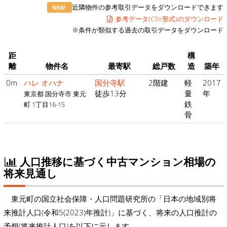
近隣物件の参考取引データをダウンロードできます
NEW
参考データ(CSV形式)のダウンロード
※条件が類似する過去の取引データをダウンロード
距
構
離
物件名
最寄駅
総戸数
造
築年
0m
ハレ オハナ
国分寺駅
2階建
軽
2017
徒歩13分
量
年
東京都 国分寺市 東元
鉄
町 1丁目16-15
骨
人口推移に基づく中古マンション相場の
将来見通し
東元町の国立社会保障・人口問題研究所の「日本の地域別将
来推計人口(令和5(2023)年推計)」に基づく、将来の人口推計の
予想(将来推計人口)を以下に示します。