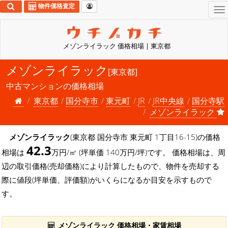
物件価格査定
To
na
メゾンライラック 価格相場 | 東京都
メゾンライラック
[東京都]
中古マンションの価格相場
東京都
国分寺市
東元町
JR
JR中央線
国分寺駅
メゾンライラック
メゾンライラック
(東京都 国分寺市 東元町 1丁目16-15)の価格
42.3
相場は
万円/㎡ (坪単価 140万円/坪)です。 価格相場は、周
辺の取引価格(売却価格)により計算したもので、物件を売却する
際に値段(坪単価、評価額)がいくらになるか目安を示すもので
す。
メゾンライラック 価格相場・家賃相場