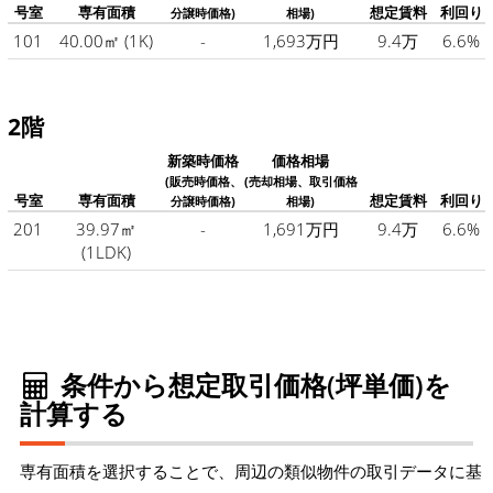
号室
専有面積
想定賃料
利回り
分譲時価格)
相場)
101
40.00㎡
(1K)
-
1,693万円
9.4万
6.6%
2階
新築時価格
価格相場
(販売時価格、
(売却相場、取引価格
号室
専有面積
想定賃料
利回り
分譲時価格)
相場)
201
39.97㎡
-
1,691万円
9.4万
6.6%
(1LDK)
条件から想定取引価格(坪単価)を
計算する
専有面積を選択することで、周辺の類似物件の取引データに基