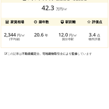
42.3
万円/㎡
家賃相場
築年数
駅距離
評価点
2,344
20.6
12.0
3.4
円/㎡
年
円/㎡
点
(平均値)
国分寺駅
物件評価
この記事は
不動産鑑定士、宅地建物取引士により監修
しています