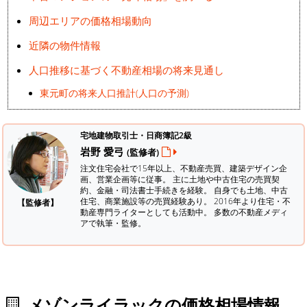
周辺エリアの価格相場動向
近隣の物件情報
人口推移に基づく不動産相場の将来見通し
東元町の将来人口推計(人口の予測)
宅地建物取引士・日商簿記2級
岩野 愛弓
(監修者)
注文住宅会社で15年以上、不動産売買、建築デザイン企
画、営業企画等に従事。 主に土地や中古住宅の売買契
約、金融・司法書士手続きを経験。
自身でも土地、中古
住宅、商業施設等の売買経験あり。 2016年より住宅・不
【監修者】
動産専門ライターとしても活動中。 多数の不動産メディ
アで執筆・監修。
メゾンライラックの価格相場情報