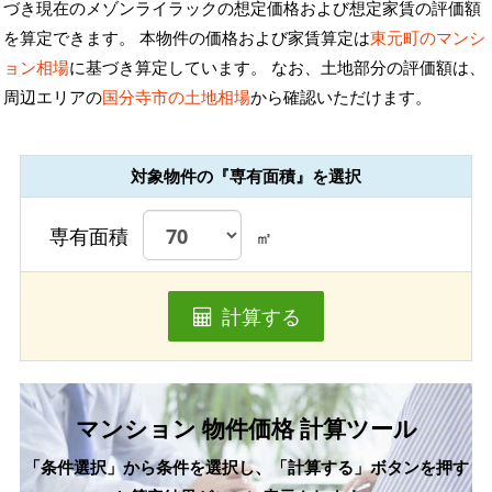
づき現在のメゾンライラックの想定価格および想定家賃の評価額
を算定できます。 本物件の価格および家賃算定は
東元町のマンシ
ョン相場
に基づき算定しています。 なお、土地部分の評価額は、
周辺エリアの
国分寺市の土地相場
から確認いただけます。
対象物件の『専有面積』を選択
専有面積
㎡
計算する
マンション 物件価格 計算ツール
「条件選択」から条件を選択し、「計算する」ボタンを押す