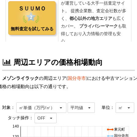
周辺エリアの価格相場動向
メゾンライラック
の周辺エリア(
国分寺市
)における中古マンショ
価格の相場動向は以下の通りです。
対象：
単位：
㎡単価（万円/㎡）
平均値
㎡
タッチ操作：
OFF
140
東元町
国分寺市
120