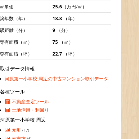
㎡単価
25.6
（万円/㎡）
築年数（年）
18.8
（年）
駅距離（分）
9
（分）
専有面積（㎡）
75
（㎡）
専有面積（坪）
22.7
（坪）
取引データ情報
河原第一小学校 周辺の中古マンション取引データ
各種ツール
不動産査定ツール
土地活用・利回り
河原第一小学校 周辺
元町
(17)
南吉方
(6)