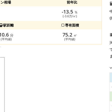
ョン相場
前年比
-13.5
％
(-3.6万/㎡)
駅距離
専有面積
10.6
75.2
分
㎡
(平均値)
(平均値)
す