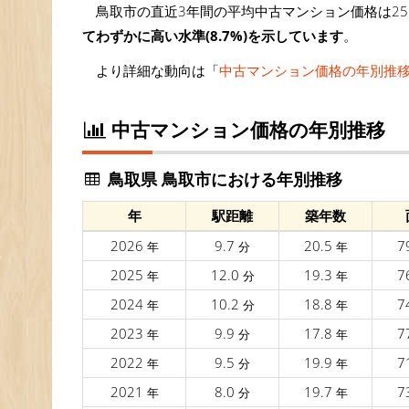
鳥取市の直近3年間の平均中古マンション価格は25
てわずかに高い水準(8.7%)を示しています
。
より詳細な動向は「
中古マンション価格の年別推
中古マンション価格の年別推移
鳥取県 鳥取市における年別推移
年
駅距離
築年数
2026
9.7
20.5
7
年
分
年
2025
12.0
19.3
7
年
分
年
2024
10.2
18.8
7
年
分
年
2023
9.9
17.8
7
年
分
年
2022
9.5
19.9
7
年
分
年
2021
8.0
19.7
7
年
分
年