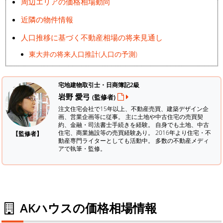
周辺エリアの価格相場動向
近隣の物件情報
人口推移に基づく不動産相場の将来見通し
東大井の将来人口推計(人口の予測)
宅地建物取引士・日商簿記2級
岩野 愛弓
(監修者)
注文住宅会社で15年以上、不動産売買、建築デザイン企
画、営業企画等に従事。 主に土地や中古住宅の売買契
約、金融・司法書士手続きを経験。
自身でも土地、中古
住宅、商業施設等の売買経験あり。 2016年より住宅・不
【監修者】
動産専門ライターとしても活動中。 多数の不動産メディ
アで執筆・監修。
AKハウスの価格相場情報