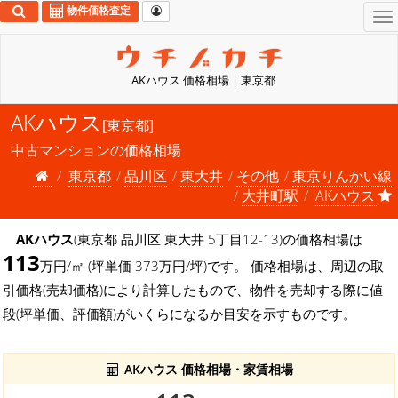
物件価格査定
To
na
AKハウス 価格相場 | 東京都
AKハウス
[東京都]
中古マンションの価格相場
東京都
品川区
東大井
その他
東京りんかい線
大井町駅
AKハウス
AKハウス
(東京都 品川区 東大井 5丁目12-13)の価格相場は
113
万円/㎡ (坪単価 373万円/坪)です。 価格相場は、周辺の取
引価格(売却価格)により計算したもので、物件を売却する際に値
段(坪単価、評価額)がいくらになるか目安を示すものです。
AKハウス 価格相場・家賃相場