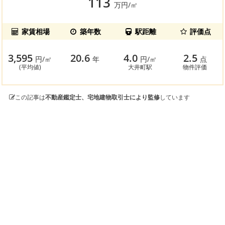
113
万円/㎡
家賃相場
築年数
駅距離
評価点
3,595
20.6
4.0
2.5
円/㎡
年
円/㎡
点
(平均値)
大井町駅
物件評価
この記事は
不動産鑑定士、宅地建物取引士により監修
しています