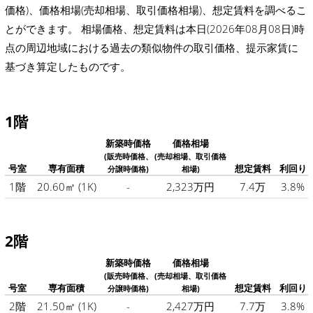
価格)、価格相場(売却相場、取引価格相場)、想定賃料を調べるこ
とができます。 相場価格、想定賃料は本日(2026年08月08日)時
点の周辺地域における過去の類似物件の取引価格、提示家賃に
基づき算定したものです。
1階
新築時価格
価格相場
(販売時価格、
(売却相場、取引価格
号室
専有面積
想定賃料
利回り
分譲時価格)
相場)
1階
20.60㎡
(1K)
-
2,323万円
7.4万
3.8%
2階
新築時価格
価格相場
(販売時価格、
(売却相場、取引価格
号室
専有面積
想定賃料
利回り
分譲時価格)
相場)
2階
21.50㎡
(1K)
-
2,427万円
7.7万
3.8%