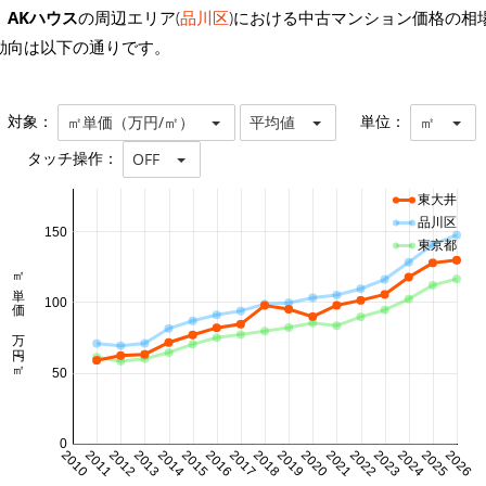
AKハウス
の周辺エリア(
品川区
)における中古マンション価格の相
動向は以下の通りです。
対象：
単位：
㎡単価（万円/㎡）
平均値
㎡
タッチ操作：
OFF
東大井
品川区
150
東京都
㎡単価 万円/㎡
100
50
0
2010
2011
2012
2013
2014
2015
2016
2017
2018
2019
2020
2021
2022
2023
2024
2025
2026