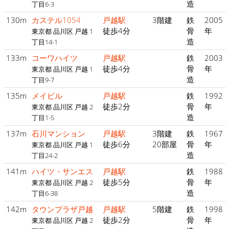
造
丁目6-3
130m
カステル1054
戸越駅
3階建
鉄
2005
徒歩4分
骨
年
東京都 品川区 戸越 1
造
丁目14-1
133m
コーワハイツ
戸越駅
鉄
2003
徒歩4分
骨
年
東京都 品川区 戸越 1
造
丁目9-7
135m
メイビル
戸越駅
鉄
1992
徒歩2分
骨
年
東京都 品川区 戸越 2
造
丁目1-5
137m
石川マンション
戸越駅
3階建
鉄
1967
徒歩6分
20部屋
骨
年
東京都 品川区 戸越 1
造
丁目24-2
141m
ハイツ・サンエス
戸越駅
鉄
1988
徒歩5分
骨
年
東京都 品川区 戸越 2
造
丁目6-38
142m
タウンプラザ戸越
戸越駅
5階建
鉄
1998
徒歩2分
骨
年
東京都 品川区 戸越 2