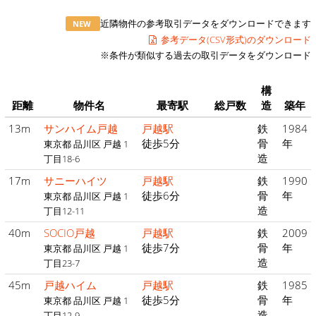
近隣物件の参考取引データをダウンロードできます
NEW
参考データ(CSV形式)のダウンロード
※条件が類似する過去の取引データをダウンロード
構
距離
物件名
最寄駅
総戸数
造
築年
13m
サンハイム戸越
戸越駅
鉄
1984
徒歩5分
骨
年
東京都 品川区 戸越 1
造
丁目18-6
17m
サニーハイツ
戸越駅
鉄
1990
徒歩6分
骨
年
東京都 品川区 戸越 1
造
丁目12-11
40m
SOCIO戸越
戸越駅
鉄
2009
徒歩7分
骨
年
東京都 品川区 戸越 1
造
丁目23-7
45m
戸越ハイム
戸越駅
鉄
1985
徒歩5分
骨
年
東京都 品川区 戸越 1
造
丁目12-9