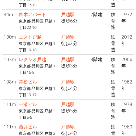
造
丁目17-15
84m
鈴木アパート
戸越駅
2階建
鉄
1972
徒歩6分
骨
年
東京都 品川区 戸越 1
造
丁目22-10
100m
エスト戸越
戸越駅
鉄
2012
徒歩2分
骨
年
東京都 品川区 戸越 1
造
丁目19-18
103m
レクシオ戸越
戸越駅
3階建
鉄
2006
徒歩3分
骨
年
東京都 品川区 戸越 1
造
丁目16-5
108m
常松ビル
戸越駅
鉄
1982
徒歩4分
骨
年
東京都 品川区 戸越 1
造
丁目19-17
111m
一清ビル
戸越駅
鉄
1978
徒歩5分
骨
年
東京都 品川区 戸越 2
造
丁目5-5
111m
藤井ビル
戸越駅
鉄
1980
徒歩4分
骨
年
東京都 品川区 戸越 2