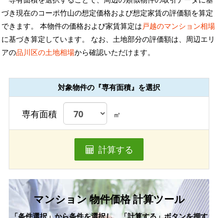
づき現在のコーポ竹山の想定価格および想定家賃の評価額を算定
できます。 本物件の価格および家賃算定は
戸越のマンション相場
に基づき算定しています。 なお、土地部分の評価額は、周辺エリ
アの
品川区の土地相場
から確認いただけます。
対象物件の『専有面積』を選択
専有面積
㎡
計算する
マンション 物件価格 計算ツール
「条件選択」から条件を選択し、「計算する」ボタンを押す