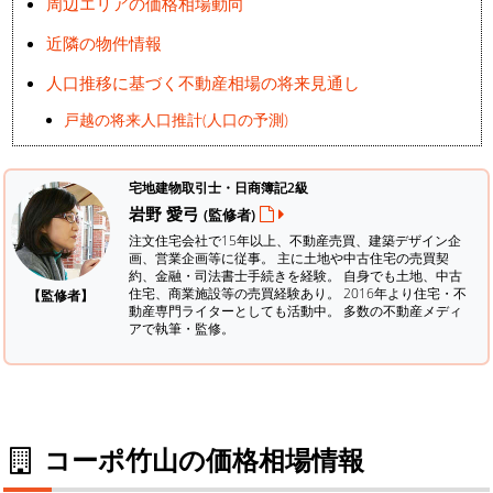
周辺エリアの価格相場動向
近隣の物件情報
人口推移に基づく不動産相場の将来見通し
戸越の将来人口推計(人口の予測)
宅地建物取引士・日商簿記2級
岩野 愛弓
(監修者)
注文住宅会社で15年以上、不動産売買、建築デザイン企
画、営業企画等に従事。 主に土地や中古住宅の売買契
約、金融・司法書士手続きを経験。
自身でも土地、中古
住宅、商業施設等の売買経験あり。 2016年より住宅・不
【監修者】
動産専門ライターとしても活動中。 多数の不動産メディ
アで執筆・監修。
コーポ竹山の価格相場情報