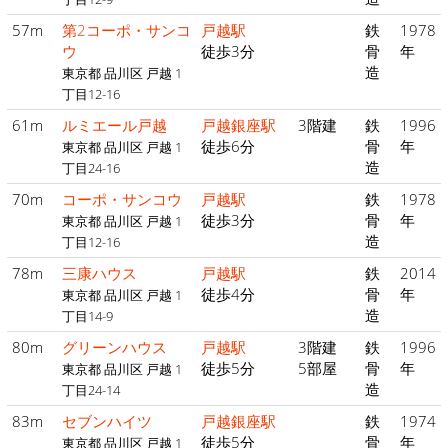
57m
第2コーポ・サンコ
戸越駅
鉄
1978
ウ
徒歩3分
骨
年
造
東京都 品川区 戸越 1
丁目12-16
61m
ルミエール戸越
戸越銀座駅
3階建
鉄
1996
徒歩6分
骨
年
東京都 品川区 戸越 1
造
丁目24-16
70m
コーポ・サンコウ
戸越駅
鉄
1978
徒歩3分
骨
年
東京都 品川区 戸越 1
造
丁目12-16
78m
三康ハウス
戸越駅
鉄
2014
徒歩4分
骨
年
東京都 品川区 戸越 1
造
丁目14-9
80m
グリーンハウス
戸越駅
3階建
鉄
1996
徒歩5分
5部屋
骨
年
東京都 品川区 戸越 1
造
丁目24-14
83m
セブンハイツ
戸越銀座駅
鉄
1974
徒歩5分
骨
年
東京都 品川区 戸越 1