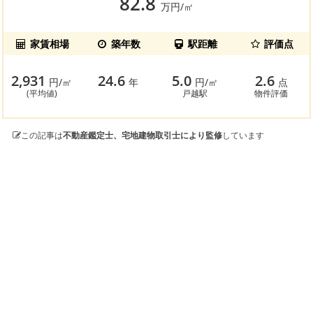
82.8
万円/㎡
家賃相場
築年数
駅距離
評価点
2,931
24.6
5.0
2.6
円/㎡
年
円/㎡
点
(平均値)
戸越駅
物件評価
この記事は
不動産鑑定士、宅地建物取引士により監修
しています