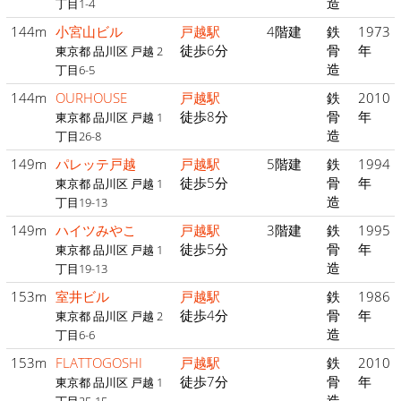
造
丁目1-4
144m
小宮山ビル
戸越駅
4階建
鉄
1973
徒歩6分
骨
年
東京都 品川区 戸越 2
造
丁目6-5
144m
OURHOUSE
戸越駅
鉄
2010
徒歩8分
骨
年
東京都 品川区 戸越 1
造
丁目26-8
149m
パレッテ戸越
戸越駅
5階建
鉄
1994
徒歩5分
骨
年
東京都 品川区 戸越 1
造
丁目19-13
149m
ハイツみやこ
戸越駅
3階建
鉄
1995
徒歩5分
骨
年
東京都 品川区 戸越 1
造
丁目19-13
153m
室井ビル
戸越駅
鉄
1986
徒歩4分
骨
年
東京都 品川区 戸越 2
造
丁目6-6
153m
FLATTOGOSHI
戸越駅
鉄
2010
徒歩7分
骨
年
東京都 品川区 戸越 1
造