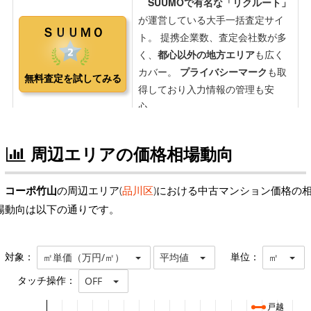
周辺エリアの価格相場動向
コーポ竹山
の周辺エリア(
品川区
)における中古マンション価格の
場動向は以下の通りです。
対象：
単位：
㎡単価（万円/㎡）
平均値
㎡
タッチ操作：
OFF
戸越