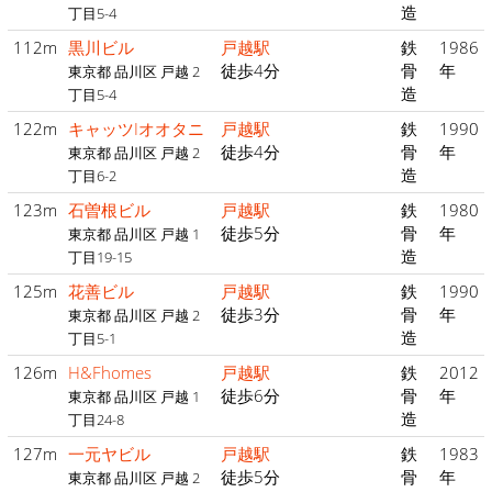
造
丁目5-4
112m
黒川ビル
戸越駅
鉄
1986
徒歩4分
骨
年
東京都 品川区 戸越 2
造
丁目5-4
122m
キャッツIオオタニ
戸越駅
鉄
1990
徒歩4分
骨
年
東京都 品川区 戸越 2
造
丁目6-2
123m
石曽根ビル
戸越駅
鉄
1980
徒歩5分
骨
年
東京都 品川区 戸越 1
造
丁目19-15
125m
花善ビル
戸越駅
鉄
1990
徒歩3分
骨
年
東京都 品川区 戸越 2
造
丁目5-1
126m
H&Fhomes
戸越駅
鉄
2012
徒歩6分
骨
年
東京都 品川区 戸越 1
造
丁目24-8
127m
一元ヤビル
戸越駅
鉄
1983
徒歩5分
骨
年
東京都 品川区 戸越 2