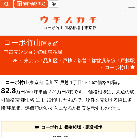
物件価格査定
To
na
コーポ竹山 価格相場 | 東京都
コーポ竹山
[東京都]
中古マンションの価格相場
東京都
品川区
戸越
都営
都営浅草線
戸越駅
コーポ竹山
コーポ竹山
(東京都 品川区 戸越 1丁目18-5)の価格相場は
82.8
万円/㎡ (坪単価 274万円/坪)です。 価格相場は、周辺の取
引価格(売却価格)により計算したもので、物件を売却する際に値
段(坪単価、評価額)がいくらになるか目安を示すものです。
コーポ竹山 価格相場・家賃相場