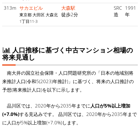
313m
サカエビル
大森駅
SRC
1991
徒歩2分
造
年
東京都 大田区 大森北
1丁目11-3
人口推移に基づく中古マンション相場の
将来見通し
南大井の国立社会保障・人口問題研究所の「日本の地域別将
来推計人口(令和5(2023)年推計)」に基づく、将来の人口推計の
予想(将来推計人口)を以下に示します。
品川区では、2020年から2035年までに
人口が5%以上増加
(+7.0%)
する見込みです。 品川区では、2020年から2035年まで
に人口が5%以上増加(+7.0%)します。