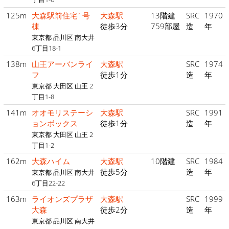
125m
大森駅前住宅1号
大森駅
13階建
SRC
1970
棟
徒歩3分
759部屋
造
年
東京都 品川区 南大井
6丁目18-1
138m
山王アーバンライ
大森駅
SRC
1974
フ
徒歩1分
造
年
東京都 大田区 山王 2
丁目1-8
141m
オオモリステーシ
大森駅
SRC
1991
ョンボックス
徒歩1分
造
年
東京都 大田区 山王 2
丁目1-2
162m
大森ハイム
大森駅
10階建
SRC
1984
徒歩5分
造
年
東京都 品川区 南大井
6丁目22-22
163m
ライオンズプラザ
大森駅
SRC
1999
大森
徒歩2分
造
年
東京都 品川区 南大井