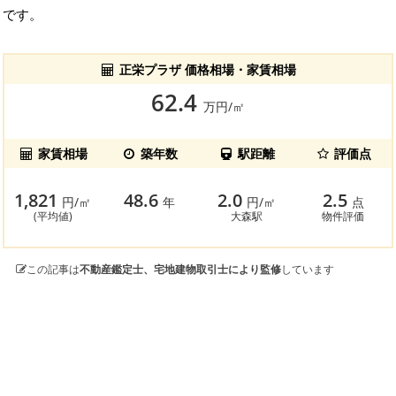
です。
正栄プラザ 価格相場・家賃相場
62.4
万円/㎡
家賃相場
築年数
駅距離
評価点
1,821
48.6
2.0
2.5
円/㎡
年
円/㎡
点
(平均値)
大森駅
物件評価
この記事は
不動産鑑定士、宅地建物取引士により監修
しています