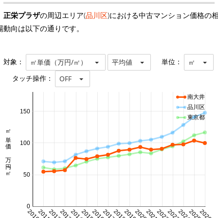
正栄プラザ
の周辺エリア(
品川区
)における中古マンション価格の
場動向は以下の通りです。
対象：
単位：
㎡単価（万円/㎡）
平均値
㎡
タッチ操作：
OFF
南大井
品川区
150
東京都
㎡単価 万円/㎡
100
50
0
2010
2011
2012
2013
2014
2015
2016
2017
2018
2019
2020
2021
2022
2023
2024
2025
2026