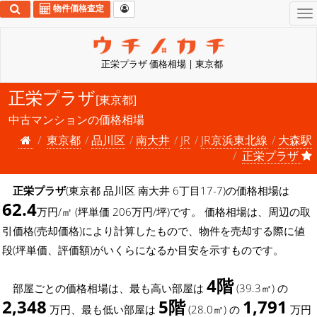
物件価格査定
To
na
正栄プラザ 価格相場 | 東京都
正栄プラザ
[東京都]
中古マンションの価格相場
東京都
品川区
南大井
JR
JR京浜東北線
大森駅
正栄プラザ
正栄プラザ
(東京都 品川区 南大井 6丁目17-7)の価格相場は
62.4
万円/㎡ (坪単価 206万円/坪)です。 価格相場は、周辺の取
引価格(売却価格)により計算したもので、物件を売却する際に値
段(坪単価、評価額)がいくらになるか目安を示すものです。
4階
部屋ごとの価格相場は、最も高い部屋は
(39.3㎡) の
2,348
5階
1,791
万円、最も低い部屋は
(28.0㎡) の
万円