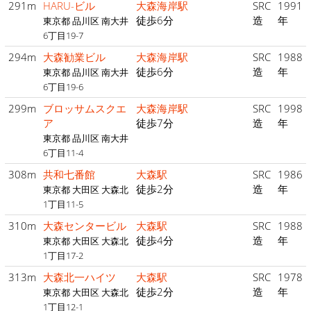
291m
HARU-ビル
大森海岸駅
SRC
1991
徒歩6分
造
年
東京都 品川区 南大井
6丁目19-7
294m
大森勧業ビル
大森海岸駅
SRC
1988
徒歩6分
造
年
東京都 品川区 南大井
6丁目19-6
299m
ブロッサムスクエ
大森海岸駅
SRC
1998
ア
徒歩7分
造
年
東京都 品川区 南大井
6丁目11-4
308m
共和七番館
大森駅
SRC
1986
徒歩2分
造
年
東京都 大田区 大森北
1丁目11-5
310m
大森センタービル
大森駅
SRC
1988
徒歩4分
造
年
東京都 大田区 大森北
1丁目17-2
313m
大森北一ハイツ
大森駅
SRC
1978
徒歩2分
造
年
東京都 大田区 大森北
1丁目12-1