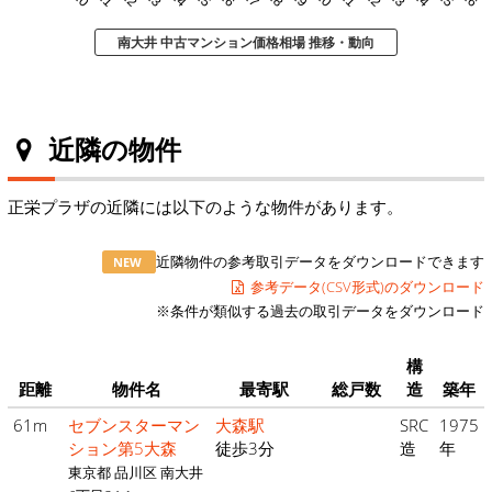
南大井 中古マンション価格相場 推移・動向
近隣の物件
正栄プラザの近隣には以下のような物件があります。
近隣物件の参考取引データをダウンロードできます
NEW
参考データ(CSV形式)のダウンロード
※条件が類似する過去の取引データをダウンロード
構
距離
物件名
最寄駅
総戸数
造
築年
61m
セブンスターマン
大森駅
SRC
1975
ション第5大森
徒歩3分
造
年
東京都 品川区 南大井