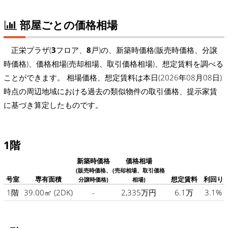
部屋ごとの価格相場
正栄プラザ(
3
フロア、
8
戸)の、新築時価格(販売時価格、分譲
時価格)、価格相場(売却相場、取引価格相場)、想定賃料を調べる
ことができます。 相場価格、想定賃料は本日(2026年08月08日)
時点の周辺地域における過去の類似物件の取引価格、提示家賃
に基づき算定したものです。
1階
新築時価格
価格相場
(販売時価格、
(売却相場、取引価格
号室
専有面積
想定賃料
利回り
分譲時価格)
相場)
1階
39.00㎡
(2DK)
-
2,335万円
6.1万
3.1%