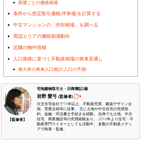
部屋ごとの価格相場
条件から想定取引価格(坪単価)を計算する
中古マンションの「売却相場」を調べる
周辺エリアの価格相場動向
近隣の物件情報
人口推移に基づく不動産相場の将来見通し
南大井の将来人口推計(人口の予測)
宅地建物取引士・日商簿記2級
岩野 愛弓
(監修者)
注文住宅会社で15年以上、不動産売買、建築デザイン企
画、営業企画等に従事。 主に土地や中古住宅の売買契
約、金融・司法書士手続きを経験。
自身でも土地、中古
住宅、商業施設等の売買経験あり。 2016年より住宅・不
【監修者】
動産専門ライターとしても活動中。 多数の不動産メディ
アで執筆・監修。