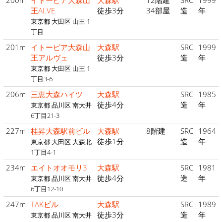
200m
イトーピア大森山
大森駅
12階建
SRC
1999
王ALVE
徒歩3分
34部屋
造
年
東京都 大田区 山王 1
丁目
201m
イトーピア大森山
大森駅
SRC
1999
王アルヴェ
徒歩3分
造
年
東京都 大田区 山王 1
丁目3-6
206m
三恵大森ハイツ
大森駅
SRC
1985
徒歩4分
造
年
東京都 品川区 南大井
6丁目21-3
227m
桂昇大森駅前ビル
大森駅
8階建
SRC
1964
徒歩1分
造
年
東京都 大田区 大森北
1丁目4-1
234m
エイトオオモリ3
大森駅
SRC
1981
徒歩4分
造
年
東京都 品川区 南大井
6丁目12-10
247m
TAKビル
大森駅
SRC
1989
徒歩3分
造
年
東京都 品川区 南大井