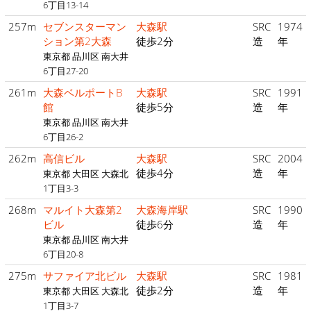
6丁目13-14
257m
セブンスターマン
大森駅
SRC
1974
ション第2大森
徒歩2分
造
年
東京都 品川区 南大井
6丁目27-20
261m
大森ベルポートB
大森駅
SRC
1991
館
徒歩5分
造
年
東京都 品川区 南大井
6丁目26-2
262m
高信ビル
大森駅
SRC
2004
徒歩4分
造
年
東京都 大田区 大森北
1丁目3-3
268m
マルイト大森第2
大森海岸駅
SRC
1990
ビル
徒歩6分
造
年
東京都 品川区 南大井
6丁目20-8
275m
サファイア北ビル
大森駅
SRC
1981
徒歩2分
造
年
東京都 大田区 大森北
1丁目3-7