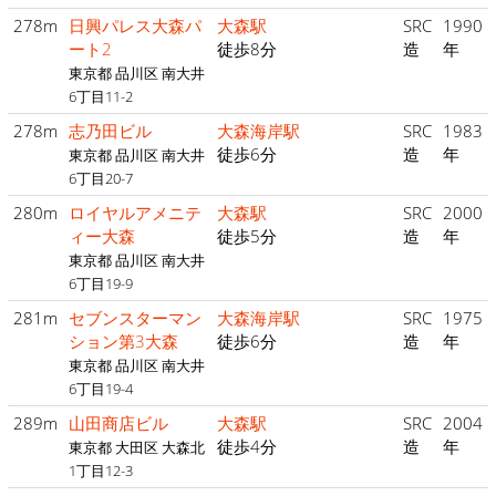
278m
日興パレス大森パ
大森駅
SRC
1990
ート2
徒歩8分
造
年
東京都 品川区 南大井
6丁目11-2
278m
志乃田ビル
大森海岸駅
SRC
1983
徒歩6分
造
年
東京都 品川区 南大井
6丁目20-7
280m
ロイヤルアメニテ
大森駅
SRC
2000
ィー大森
徒歩5分
造
年
東京都 品川区 南大井
6丁目19-9
281m
セブンスターマン
大森海岸駅
SRC
1975
ション第3大森
徒歩6分
造
年
東京都 品川区 南大井
6丁目19-4
289m
山田商店ビル
大森駅
SRC
2004
徒歩4分
造
年
東京都 大田区 大森北
1丁目12-3