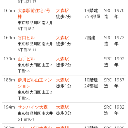
6丁目21-17
165m
大森駅前住宅2号
大森駅
13階建
SRC
1970
棟
徒歩2分
759部屋
造
年
東京都 品川区 南大井
6丁目18-2
169m
谷口ビル
大森駅
7階建
SRC
1972
徒歩1分
造
年
東京都 品川区 南大井
6丁目28-11
179m
山手ビル
大森駅
SRC
1992
徒歩2分
造
年
東京都 大田区 山王 2
丁目5-9
188m
伊川ビル山王マン
大森駅
10階建
SRC
1967
ション
徒歩1分
24部屋
造
年
東京都 大田区 山王 2
丁目5-3
194m
サンハイツ大森
大森駅
SRC
1982
徒歩3分
造
年
東京都 品川区 南大井
6丁目16-1