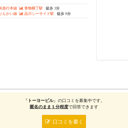
浜急行本線
青物横丁駅
徒歩 3分
りんかい線
品川シーサイド駅
徒歩 8分
『
トーヨービル
』の口コミを募集中です。
匿名のまま１分程度
で回答できます
口コミを書く