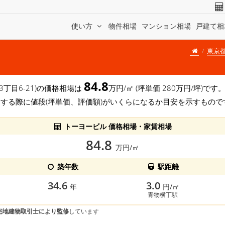
使い方
物件相場
マンション相場
戸建て相
東京
84.8
 3丁目6-21)の価格相場は
万円/㎡ (坪単価 280万円/坪)
する際に値段(坪単価、評価額)がいくらになるか目安を示すもので
トーヨービル 価格相場・家賃相場
84.8
万円/㎡
築年数
駅距離
34.6
3.0
年
円/㎡
青物横丁駅
宅地建物取引士により監修
しています