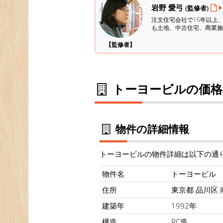
岩野 愛弓
(監修者)
注文住宅会社で15年以上
も土地、中古住宅、商業施
【監修者】
トーヨービルの価格
物件の詳細情報
トーヨービルの物件詳細は以下の通
物件名
トーヨービル
住所
東京都 品川区 南
建築年
1992年
構造
RC造