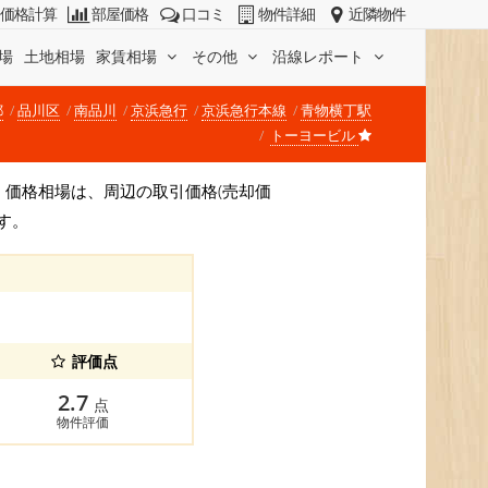
価格計算
部屋価格
口コミ
物件詳細
近隣物件
場
土地相場
家賃相場
その他
沿線レポート
都
品川区
南品川
京浜急行
京浜急行本線
青物横丁駅
トーヨービル
です。 価格相場は、周辺の取引価格(売却価
す。
評価点
2.7
点
物件評価