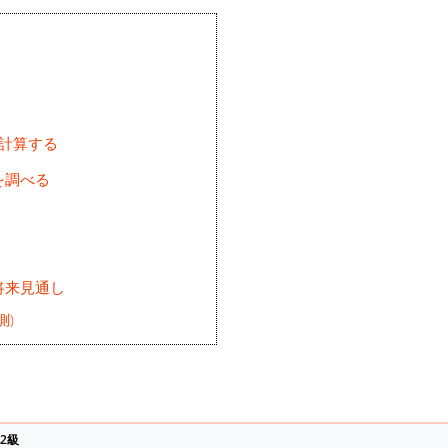
を計算する
を調べる
将来見通し
測)
2級