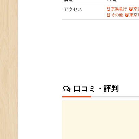
アクセス
京浜急行
京
その他
東京
口コミ・評判