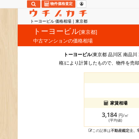
物件価格査定
トーヨービル 価格相場 | 東京都
トーヨービル
[東京都]
中古マンションの価格相場
トーヨービル
(東京都 品川区 南品川
格)により計算したもので、物件を売却
家賃相場
3,184
円/㎡
(平均値)
この記事は
不動産鑑定士、