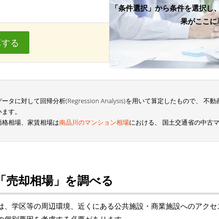
「条件選択」から条件を選択し
果がここに
算する
に対して回帰分析(Regression Analysis)を用いて算定したもので、
います。
価格相場、家賃相場は
南品川のマンション相場
における、 国土交通省の中古
「売却相場」を調べる
は、学区等の周辺環境、近くにある公共施設・商業施設へのアクセ