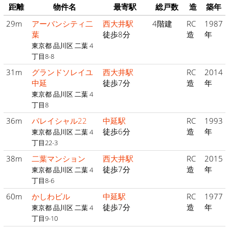
距離
物件名
最寄駅
総戸数
造
築年
29m
アーバンシティ二
西大井駅
4階建
RC
1987
葉
徒歩8分
造
年
東京都 品川区 二葉 4
丁目8-8
31m
グランドソレイユ
西大井駅
RC
2014
中延
徒歩7分
造
年
東京都 品川区 二葉 4
丁目8
36m
パレイシャル22
中延駅
RC
1993
徒歩6分
造
年
東京都 品川区 二葉 4
丁目22-3
38m
二葉マンション
西大井駅
RC
2015
徒歩7分
造
年
東京都 品川区 二葉 4
丁目8-6
60m
かしわビル
中延駅
RC
1977
徒歩7分
造
年
東京都 品川区 二葉 4
丁目9-10