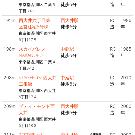
徒歩5分
造
年
東京都 品川区 二葉 3
丁目30-1
195m
西大井六丁目第二
西大井駅
RC
1986
区営住宅5号棟
徒歩6分
造
年
東京都 品川区 西大井
6丁目17-5
198m
スカイパレス
中延駅
RC
1985
NAKANOBU
徒歩5分
造
年
東京都 品川区 二葉 4
丁目3-12
208m
STAGEFIRST西大井
中延駅
RC
2010
二番館
徒歩8分
造
年
東京都 品川区 西大井
6丁目17-4
209m
プティ・モンド西
西大井駅
RC
2006
大井
徒歩5分
造
年
東京都 品川区 西大井
6丁目13-8
211m
ZESTY西大井
西大井駅
4階建
RC
2009