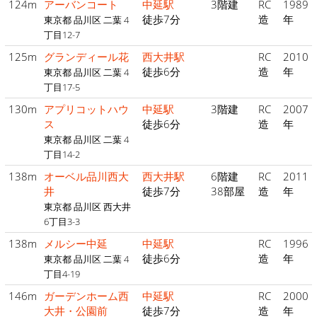
124m
アーバンコート
中延駅
3階建
RC
1989
徒歩7分
造
年
東京都 品川区 二葉 4
丁目12-7
125m
グランディール花
西大井駅
RC
2010
徒歩6分
造
年
東京都 品川区 二葉 4
丁目17-5
130m
アプリコットハウ
中延駅
3階建
RC
2007
ス
徒歩6分
造
年
東京都 品川区 二葉 4
丁目14-2
138m
オーベル品川西大
西大井駅
6階建
RC
2011
井
徒歩7分
38部屋
造
年
東京都 品川区 西大井
6丁目3-3
138m
メルシー中延
中延駅
RC
1996
徒歩6分
造
年
東京都 品川区 二葉 4
丁目4-19
146m
ガーデンホーム西
中延駅
RC
2000
大井・公園前
徒歩7分
造
年