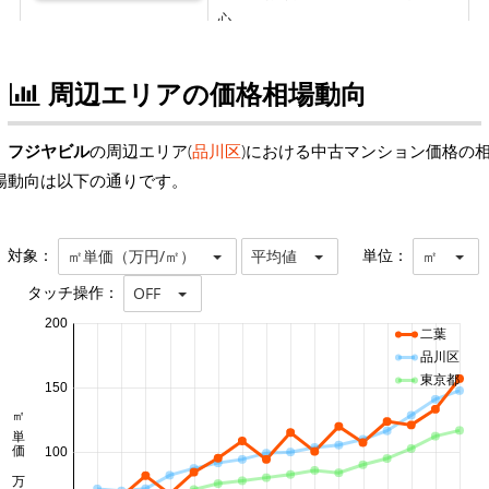
周辺エリアの価格相場動向
フジヤビル
の周辺エリア(
品川区
)における中古マンション価格の
場動向は以下の通りです。
対象：
単位：
㎡単価（万円/㎡）
平均値
㎡
タッチ操作：
OFF
200
二葉
品川区
東京都
150
㎡単価 万円/㎡
100