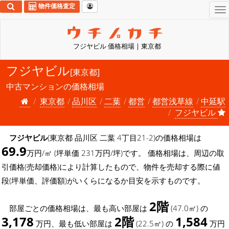
物件価格査定
To
na
フジヤビル 価格相場 | 東京都
フジヤビル
[東京都]
中古マンションの価格相場
東京都
品川区
二葉
都営
都営浅草線
中延駅
フジヤビル
フジヤビル
(東京都 品川区 二葉 4丁目21-2)の価格相場は
69.9
万円/㎡ (坪単価 231万円/坪)です。 価格相場は、周辺の取
引価格(売却価格)により計算したもので、物件を売却する際に値
段(坪単価、評価額)がいくらになるか目安を示すものです。
2階
部屋ごとの価格相場は、最も高い部屋は
(47.0㎡) の
3,178
2階
1,584
万円、最も低い部屋は
(22.5㎡) の
万円