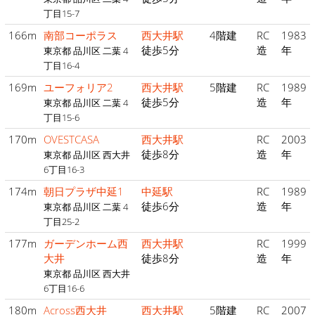
丁目15-7
166m
南部コーポラス
西大井駅
4階建
RC
1983
徒歩5分
造
年
東京都 品川区 二葉 4
丁目16-4
169m
ユーフォリア2
西大井駅
5階建
RC
1989
徒歩5分
造
年
東京都 品川区 二葉 4
丁目15-6
170m
OVESTCASA
西大井駅
RC
2003
徒歩8分
造
年
東京都 品川区 西大井
6丁目16-3
174m
朝日プラザ中延1
中延駅
RC
1989
徒歩6分
造
年
東京都 品川区 二葉 4
丁目25-2
177m
ガーデンホーム西
西大井駅
RC
1999
大井
徒歩8分
造
年
東京都 品川区 西大井
6丁目16-6
180m
Across西大井
西大井駅
5階建
RC
2007