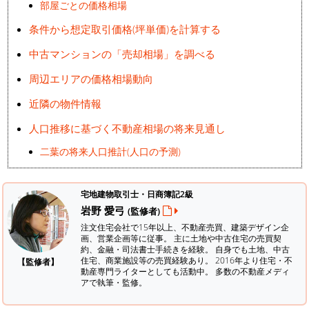
部屋ごとの価格相場
条件から想定取引価格(坪単価)を計算する
中古マンションの「売却相場」を調べる
周辺エリアの価格相場動向
近隣の物件情報
人口推移に基づく不動産相場の将来見通し
二葉の将来人口推計(人口の予測)
宅地建物取引士・日商簿記2級
岩野 愛弓
(監修者)
注文住宅会社で15年以上、不動産売買、建築デザイン企
画、営業企画等に従事。 主に土地や中古住宅の売買契
約、金融・司法書士手続きを経験。
自身でも土地、中古
住宅、商業施設等の売買経験あり。 2016年より住宅・不
【監修者】
動産専門ライターとしても活動中。 多数の不動産メディ
アで執筆・監修。