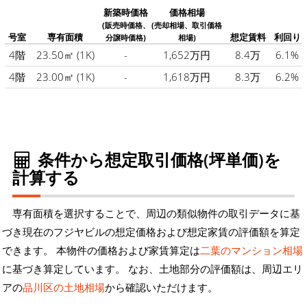
新築時価格
価格相場
(販売時価格、
(売却相場、取引価格
号室
専有面積
想定賃料
利回り
分譲時価格)
相場)
4階
23.50㎡
(1K)
-
1,652万円
8.4万
6.1%
4階
23.00㎡
(1K)
-
1,618万円
8.3万
6.2%
条件から想定取引価格(坪単価)を
計算する
専有面積を選択することで、周辺の類似物件の取引データに基
づき現在のフジヤビルの想定価格および想定家賃の評価額を算定
できます。 本物件の価格および家賃算定は
二葉のマンション相場
に基づき算定しています。 なお、土地部分の評価額は、周辺エリ
アの
品川区の土地相場
から確認いただけます。