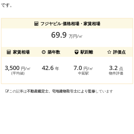
です。
フジヤビル 価格相場・家賃相場
69.9
万円/㎡
家賃相場
築年数
駅距離
評価点
3,500
42.6
7.0
3.2
円/㎡
年
円/㎡
点
(平均値)
中延駅
物件評価
この記事は
不動産鑑定士、宅地建物取引士により監修
しています