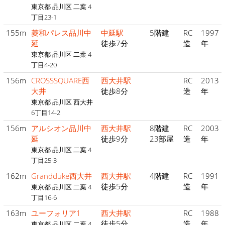
東京都 品川区 二葉 4
丁目23-1
155m
菱和パレス品川中
中延駅
5階建
RC
1997
延
徒歩7分
造
年
東京都 品川区 二葉 4
丁目4-20
156m
CROSSSQUARE西
西大井駅
RC
2013
大井
徒歩8分
造
年
東京都 品川区 西大井
6丁目14-2
156m
アルシオン品川中
西大井駅
8階建
RC
2003
延
徒歩9分
23部屋
造
年
東京都 品川区 二葉 4
丁目25-3
162m
Grandduke西大井
西大井駅
4階建
RC
1991
徒歩5分
造
年
東京都 品川区 二葉 4
丁目16-6
163m
ユーフォリア1
西大井駅
RC
1988
徒歩5分
造
年
東京都 品川区 二葉 4