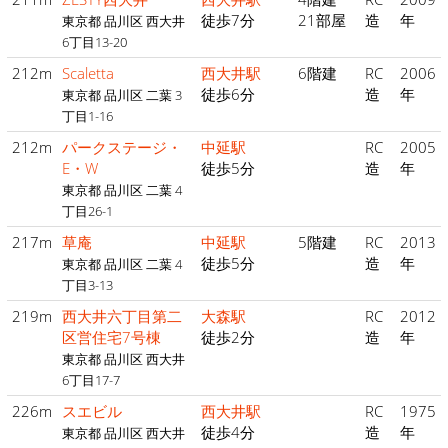
徒歩7分
21部屋
造
年
東京都 品川区 西大井
6丁目13-20
212m
Scaletta
西大井駅
6階建
RC
2006
徒歩6分
造
年
東京都 品川区 二葉 3
丁目1-16
212m
パークステージ・
中延駅
RC
2005
E・W
徒歩5分
造
年
東京都 品川区 二葉 4
丁目26-1
217m
草庵
中延駅
5階建
RC
2013
徒歩5分
造
年
東京都 品川区 二葉 4
丁目3-13
219m
西大井六丁目第二
大森駅
RC
2012
区営住宅7号棟
徒歩2分
造
年
東京都 品川区 西大井
6丁目17-7
226m
スエビル
西大井駅
RC
1975
徒歩4分
造
年
東京都 品川区 西大井