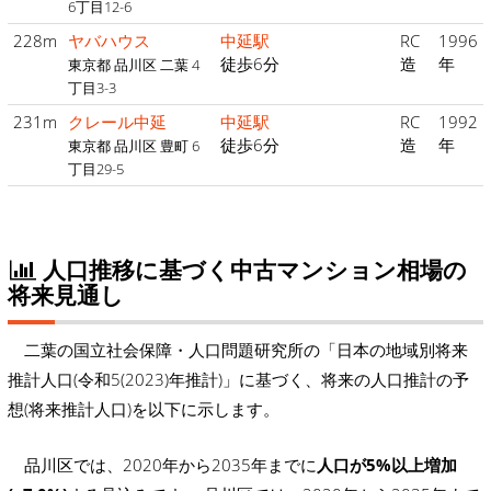
6丁目12-6
228m
ヤバハウス
中延駅
RC
1996
徒歩6分
造
年
東京都 品川区 二葉 4
丁目3-3
231m
クレール中延
中延駅
RC
1992
徒歩6分
造
年
東京都 品川区 豊町 6
丁目29-5
人口推移に基づく中古マンション相場の
将来見通し
二葉の国立社会保障・人口問題研究所の「日本の地域別将来
推計人口(令和5(2023)年推計)」に基づく、将来の人口推計の予
想(将来推計人口)を以下に示します。
品川区では、2020年から2035年までに
人口が5%以上増加