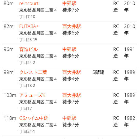
80m
reincourt
中延駅
RC
2010
徒歩7分
造
年
東京都 品川区 二葉 4
丁目7-10
82m
FUTABA+
西大井駅
RC
2010
徒歩6分
造
年
東京都 品川区 二葉 4
丁目23-15
96m
育進ビル
中延駅
RC
1991
徒歩6分
造
年
東京都 品川区 二葉 4
丁目24-2
99m
クレスト二葉
西大井駅
5階建
RC
1989
徒歩4分
造
年
東京都 品川区 二葉 4
丁目18-2
103m
アミューズK
西大井駅
RC
1989
徒歩7分
造
年
東京都 品川区 二葉 4
丁目17
118m
GSハイム中延
中延駅
RC
1982
徒歩7分
造
年
東京都 品川区 二葉 4
丁目24-1