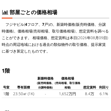
部屋ごとの価格相場
フジヤビル(
4
フロア、
7
戸)の、新築時価格(販売時価格、分譲
時価格)、価格相場(売却相場、取引価格相場)、想定賃料を調べる
ことができます。 相場価格、想定賃料は本日(2026年08月09日)
時点の周辺地域における過去の類似物件の取引価格、提示家賃
に基づき算定したものです。
1階
新築時価格
価格相場
(販売時価格、
(売却相場、取引価格
号室
専有面積
想定賃料
利回り
分譲時価格)
相場)
1階
23.50㎡
(1K)
-
1,652万円
8.4万
6.1%