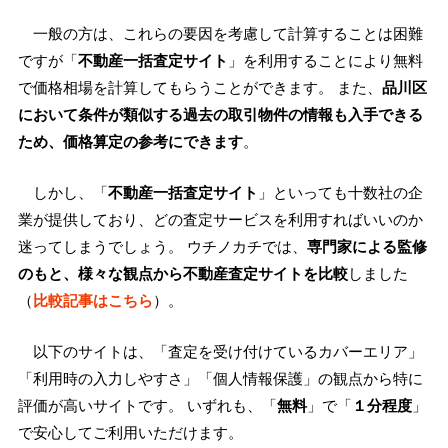
一般の方は、これらの要因を考慮して計算することは困難
ですが「
不動産一括査定サイト
」を利用することにより無料
で価格相場を計算してもらうことができます。 また、
品川区
において条件が類似する過去の取引物件の情報も入手できる
ため、価格算定の参考にできます
。
しかし、「
不動産一括査定サイト
」といっても十数社の企
業が提供しており、どの査定サービスを利用すればいいのか
迷ってしまうでしょう。 ウチノカチでは、
専門家による監修
のもと、様々な観点から不動産査定サイトを比較
しました
（
比較記事はこちら
）。
以下のサイトは、「査定を受け付けているカバーエリア」
「利用時の入力しやすさ」「個人情報保護」の観点から特に
評価が高いサイトです。 いずれも、「
無料
」で「
１分程度
」
で安心してご利用いただけます。