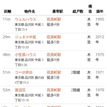
構
距離
物件名
最寄駅
総戸数
造
築年
11m
ウェルハウス
荏原町駅
木
1995
徒歩4分
造
年
東京都 品川区 中延 5
丁目10-4
29m
ジュネス中延
荏原町駅
木
2012
徒歩5分
造
年
東京都 品川区 中延 5
丁目10-20
48m
小笠原ハウス
荏原町駅
木
1975
徒歩4分
造
年
東京都 品川区 中延 5
丁目9-28
51m
コーポ井出
荏原町駅
2階建
木
1971
徒歩5分
造
年
東京都 品川区 旗の台
4丁目15-2
52m
渡辺荘
荏原町駅
2階建
木
1970
徒歩4分
造
年
東京都 品川区 中延 5
丁目10-18