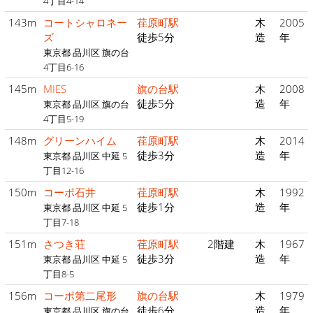
4丁目4-14
143m
コートシャロネー
荏原町駅
木
2005
ズ
徒歩5分
造
年
東京都 品川区 旗の台
4丁目6-16
145m
MIES
旗の台駅
木
2008
徒歩5分
造
年
東京都 品川区 旗の台
4丁目5-19
148m
グリーンハイム
荏原町駅
木
2014
徒歩3分
造
年
東京都 品川区 中延 5
丁目12-16
150m
コーポ石井
荏原町駅
木
1992
徒歩1分
造
年
東京都 品川区 中延 5
丁目7-18
151m
さつき荘
荏原町駅
2階建
木
1967
徒歩3分
造
年
東京都 品川区 中延 5
丁目8-5
156m
コーポ第二尾形
旗の台駅
木
1979
徒歩6分
造
年
東京都 品川区 旗の台