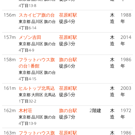
4丁目13-8
156m
スカイピア旗の台
荏原町駅
木
1988
徒歩4分
造
年
東京都 品川区 旗の台
4丁目6-14
157m
メゾン吉田
荏原町駅
木
2014
徒歩3分
造
年
東京都 品川区 旗の台
4丁目4-9
158m
フラットハウス旗
旗の台駅
木
1986
の台1番館
徒歩6分
造
年
東京都 品川区 旗の台
4丁目4-15
161m
ヒルトップ北馬込
荏原町駅
木
2003
徒歩5分
造
年
東京都 大田区 北馬込
1丁目32-2
162m
木村荘
旗の台駅
2階建
木
1972
徒歩7分
造
年
東京都 品川区 旗の台
4丁目13-9
163m
フラットハウス旗
荏原町駅
木
1986