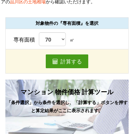
アの
品川区の土地相場
から確認いただけます。
対象物件の『専有面積』を選択
専有面積
㎡
計算する
マンション 物件価格 計算ツール
「条件選択」から条件を選択し、「計算する」ボタンを押す
と算定結果がここに表示されます。