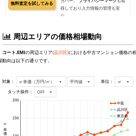
周辺エリアの価格相場動向
コート.EMI
の周辺エリア(
品川区
)における中古マンション価格の
場動向は以下の通りです。
対象：
単位：
㎡単価（万円/㎡）
平均値
㎡
タッチ操作：
OFF
200
中延
品川区
東京都
150