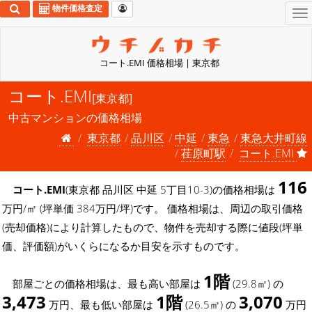
物件価格査定
To
na
コート.EMI 価格相場 | 東京都
コート.EMI
[東京都]
中古マンションの価格相場
東京都
品川区
中延
東急
東急大井町線
荏原町駅
コート.EMI
116
コート.EMI
(東京都 品川区 中延 5丁目10-3)の価格相場は
万円/㎡ (坪単価 384万円/坪)です。 価格相場は、周辺の取引価格
(売却価格)により計算したもので、物件を売却する際に値段(坪単
価、評価額)がいくらになるか目安を示すものです。
1階
部屋ごとの価格相場は、最も高い部屋は
(29.8㎡) の
3,473
1階
3,070
万円、最も低い部屋は
(26.5㎡) の
万円