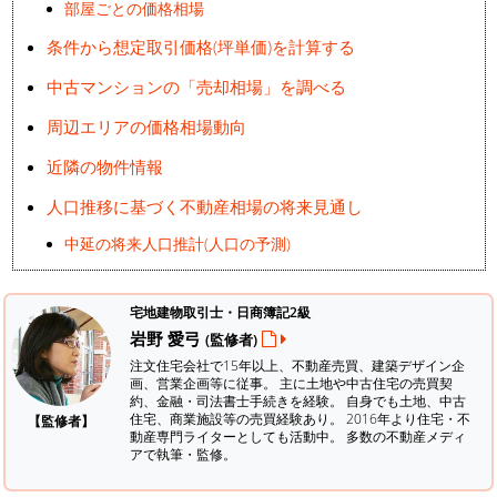
部屋ごとの価格相場
条件から想定取引価格(坪単価)を計算する
中古マンションの「売却相場」を調べる
周辺エリアの価格相場動向
近隣の物件情報
人口推移に基づく不動産相場の将来見通し
中延の将来人口推計(人口の予測)
宅地建物取引士・日商簿記2級
岩野 愛弓
(監修者)
注文住宅会社で15年以上、不動産売買、建築デザイン企
画、営業企画等に従事。 主に土地や中古住宅の売買契
約、金融・司法書士手続きを経験。
自身でも土地、中古
住宅、商業施設等の売買経験あり。 2016年より住宅・不
【監修者】
動産専門ライターとしても活動中。 多数の不動産メディ
アで執筆・監修。