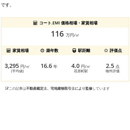
です。
コート.EMI 価格相場・家賃相場
116
万円/㎡
家賃相場
築年数
駅距離
評価点
3,295
16.6
4.0
2.5
円/㎡
年
円/㎡
点
(平均値)
荏原町駅
物件評価
この記事は
不動産鑑定士、宅地建物取引士により監修
しています