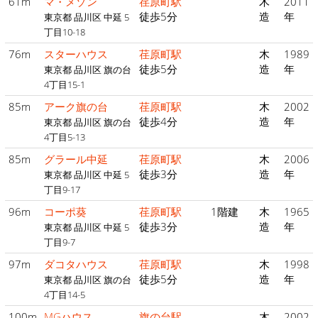
61m
マ・メゾン
荏原町駅
木
2011
徒歩5分
造
年
東京都 品川区 中延 5
丁目10-18
76m
スターハウス
荏原町駅
木
1989
徒歩5分
造
年
東京都 品川区 旗の台
4丁目15-1
85m
アーク旗の台
荏原町駅
木
2002
徒歩4分
造
年
東京都 品川区 旗の台
4丁目5-13
85m
グラール中延
荏原町駅
木
2006
徒歩3分
造
年
東京都 品川区 中延 5
丁目9-17
96m
コーポ葵
荏原町駅
1階建
木
1965
徒歩3分
造
年
東京都 品川区 中延 5
丁目9-7
97m
ダコタハウス
荏原町駅
木
1998
徒歩5分
造
年
東京都 品川区 旗の台
4丁目14-5
100m
MGハウス
旗の台駅
木
2002