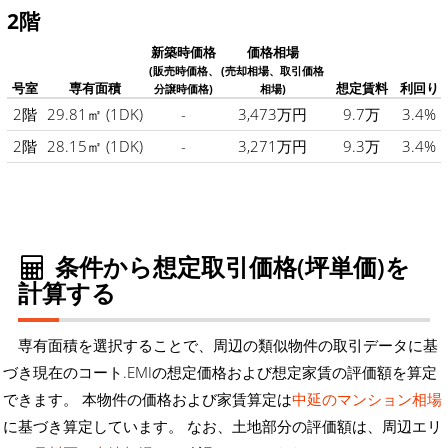
2階
新築時価格
価格相場
(販売時価格、
(売却相場、取引価格
号室
専有面積
想定賃料
利回り
分譲時価格)
相場)
2階
29.81㎡
(1DK)
-
3,473万円
9.7万
3.4%
2階
28.15㎡
(1DK)
-
3,271万円
9.3万
3.4%
条件から想定取引価格(坪単価)を
計算する
専有面積を選択することで、周辺の類似物件の取引データに基
づき現在のコート.EMIの想定価格および想定家賃の評価額を算定
できます。 本物件の価格および家賃算定は
中延のマンション相場
に基づき算定しています。 なお、土地部分の評価額は、周辺エリ