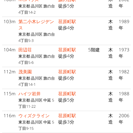
徒歩5分
造
年
東京都 品川区 旗の台
4丁目14-2
103m
第二小木レジデン
荏原町駅
木
1989
ス
徒歩4分
造
年
東京都 品川区 旗の台
4丁目5-3
104m
田辺荘
荏原町駅
5階建
木
1973
徒歩4分
造
年
東京都 品川区 旗の台
4丁目5-6
112m
茂美園
荏原町駅
木
1982
徒歩6分
造
年
東京都 品川区 旗の台
4丁目14-1
115m
ハイツ岩井
荏原町駅
木
1988
徒歩5分
造
年
東京都 品川区 中延 5
丁目11-22
116m
ウィズクライン
荏原町駅
木
2006
徒歩3分
造
年
東京都 品川区 中延 5
丁目9-15