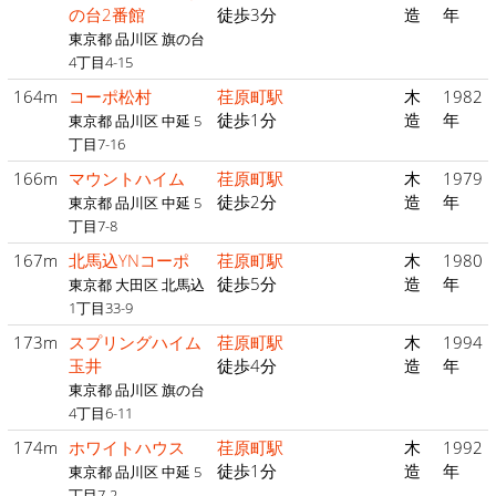
の台2番館
徒歩3分
造
年
東京都 品川区 旗の台
4丁目4-15
164m
コーポ松村
荏原町駅
木
1982
徒歩1分
造
年
東京都 品川区 中延 5
丁目7-16
166m
マウントハイム
荏原町駅
木
1979
徒歩2分
造
年
東京都 品川区 中延 5
丁目7-8
167m
北馬込YNコーポ
荏原町駅
木
1980
徒歩5分
造
年
東京都 大田区 北馬込
1丁目33-9
173m
スプリングハイム
荏原町駅
木
1994
玉井
徒歩4分
造
年
東京都 品川区 旗の台
4丁目6-11
174m
ホワイトハウス
荏原町駅
木
1992
徒歩1分
造
年
東京都 品川区 中延 5
丁目7-2