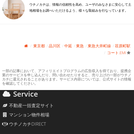
ウチノカチは、情報の信頼性を高め、ユーザのみなさまに安心して土
地相場をお調べいただけるよう、様々な取組みを行なっています。
東京都
品川区
中延
東急
東急大井町線
荏原町駅
コート.EMI
一部の記事において、アフィリエイトプログラムの広告収入を得ており、提携企
業のサービスを申し込んだり、問い合わせたりすると、売り上げの一部がウチノ
カチに還元されることがあります。サービス内容については、公式サイトの情報
を確認してください。
Service
不動産一括査定サイト
マンション物件相場
ウチノカチDIRECT