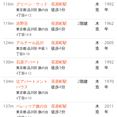
116m
グリーン・ウッド
荏原町駅
木
1992
徒歩3分
造
年
東京都 品川区 旗の台
4丁目4-12
119m
吉野荘
荏原町駅
2階建
木
1962
徒歩6分
造
年
東京都 品川区 旗の台
4丁目14-8
124m
アルテール品川
荏原町駅
木
2005
徒歩4分
造
年
東京都 品川区 中延 5
丁目8-18
130m
石原アパート
荏原町駅
木
1992
徒歩3分
造
年
東京都 品川区 旗の台
4丁目4-12
134m
辻アパートメント
荏原町駅
2階建
木
1970
ハウス
徒歩4分
造
年
東京都 品川区 旗の台
4丁目4-10
137m
ベレッツア旗の台
荏原町駅
木
2011
徒歩3分
造
年
東京都 品川区 旗の台