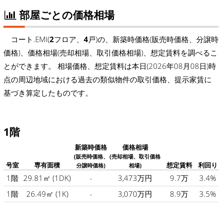
部屋ごとの価格相場
コート.EMI(
2
フロア、
4
戸)の、新築時価格(販売時価格、分譲時
価格)、価格相場(売却相場、取引価格相場)、想定賃料を調べるこ
とができます。 相場価格、想定賃料は本日(2026年08月08日)時
点の周辺地域における過去の類似物件の取引価格、提示家賃に
基づき算定したものです。
1階
新築時価格
価格相場
(販売時価格、
(売却相場、取引価格
号室
専有面積
想定賃料
利回り
分譲時価格)
相場)
1階
29.81㎡
(1DK)
-
3,473万円
9.7万
3.4%
1階
26.49㎡
(1K)
-
3,070万円
8.9万
3.5%