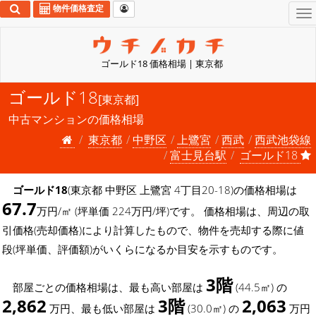
物件価格査定
To
na
ゴールド18 価格相場 | 東京都
ゴールド18
[東京都]
中古マンションの価格相場
東京都
中野区
上鷺宮
西武
西武池袋線
富士見台駅
ゴールド18
ゴールド18
(東京都 中野区 上鷺宮 4丁目20-18)の価格相場は
67.7
万円/㎡ (坪単価 224万円/坪)です。 価格相場は、周辺の取
引価格(売却価格)により計算したもので、物件を売却する際に値
段(坪単価、評価額)がいくらになるか目安を示すものです。
3階
部屋ごとの価格相場は、最も高い部屋は
(44.5㎡) の
2,862
3階
2,063
万円、最も低い部屋は
(30.0㎡) の
万円