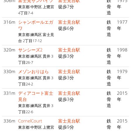
306m
富士見サンハイツ
富士見台駅
鉄
1975
徒歩7分
骨
年
東京都 中野区 上鷺宮
造
4丁目7-4
316m
シャンボールエガ
富士見台駅
鉄
1977
ワ
徒歩6分
骨
年
造
東京都 練馬区 富士見
台 2丁目17-12
320m
サンシーズ2
富士見台駅
鉄
1998
徒歩3分
骨
年
東京都 練馬区 貫井 3
造
丁目26-7
330m
メゾンおりはら
富士見台駅
鉄
1979
徒歩3分
骨
年
東京都 練馬区 貫井 3
造
丁目24-2
331m
ディアコート富士
富士見台駅
鉄
2015
見台
徒歩3分
骨
年
造
東京都 練馬区 貫井 3
丁目22-6
336m
CornelCourt
富士見台駅
鉄
2015
徒歩9分
骨
年
東京都 中野区 上鷺宮