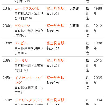
造
4丁目16-19
234m
コーポラスONE
富士見台駅
3階建
鉄
1988
徒歩5分
骨
年
東京都 練馬区 富士見
造
台 2丁目7-19
236m
MKハイツ
富士見台駅
3階建
鉄
2012
徒歩4分
骨
年
東京都 中野区 上鷺宮
造
4丁目5-2
238m
BSLビル
富士見台駅
鉄
1988
徒歩1分
骨
年
東京都 練馬区 貫井 3
造
丁目10-4
239m
クールU
富士見台駅
鉄
2015
徒歩2分
骨
年
東京都 中野区 上鷺宮
造
4丁目16-1
245m
イノセント・ウイ
富士見台駅
鉄
2005
ング
徒歩2分
骨
年
造
東京都 練馬区 貫井 3
丁目1-11
250m
ドエリングフジミ
富士見台駅
鉄
1994
徒歩2分
骨
年