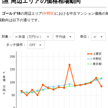
周辺エリアの価格相場動向
ゴールド18
の周辺エリア(
中野区
)における中古マンション価格の
場動向は以下の通りです。
対象：
単位：
㎡単価（万円/㎡）
平均値
㎡
タッチ操作：
OFF
上鷺宮
200
中野区
東京都
150
㎡単価 万円/㎡
100
50