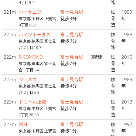
造
4丁目5-4
221m
パーサニア
富士見台駅
鉄
1999
徒歩3分
骨
年
東京都 中野区 上鷺宮
造
4丁目6-20
222m
ハイツトータス
富士見台駅
鉄
1988
徒歩3分
骨
年
東京都 練馬区 富士見
造
台 2丁目18-7
222m
RICOMOND
富士見台駅
3階建
鉄
2010
徒歩7分
骨
年
東京都 練馬区 富士見
造
台 1丁目5-4
222m
ジュネス
富士見台駅
鉄
1989
徒歩4分
骨
年
東京都 練馬区 富士見
造
台 2丁目5-3
223m
ドミール上鷺
富士見台駅
鉄
2013
徒歩7分
骨
年
東京都 中野区 上鷺宮
造
5丁目28-30
227m
潮荘
富士見台駅
鉄
1997
徒歩1分
骨
年
東京都 中野区 上鷺宮