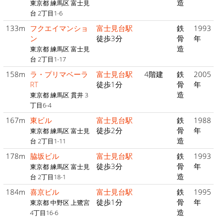
造
東京都 練馬区 富士見
台 2丁目1-6
133m
フクエイマンショ
富士見台駅
鉄
1993
ン
徒歩3分
骨
年
造
東京都 練馬区 富士見
台 2丁目1-17
158m
ラ・プリマベーラ
富士見台駅
4階建
鉄
2005
RT
徒歩1分
骨
年
造
東京都 練馬区 貫井 3
丁目6-4
167m
東ビル
富士見台駅
鉄
1988
徒歩2分
骨
年
東京都 練馬区 富士見
造
台 2丁目1-11
178m
脇坂ビル
富士見台駅
鉄
1993
徒歩3分
骨
年
東京都 練馬区 富士見
造
台 2丁目18-1
184m
喜京ビル
富士見台駅
鉄
1995
徒歩1分
骨
年
東京都 中野区 上鷺宮
造
4丁目16-6