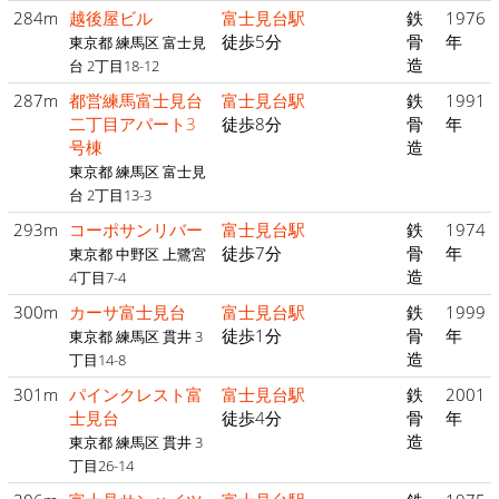
284m
越後屋ビル
富士見台駅
鉄
1976
徒歩5分
骨
年
東京都 練馬区 富士見
造
台 2丁目18-12
287m
都営練馬富士見台
富士見台駅
鉄
1991
二丁目アパート3
徒歩8分
骨
年
号棟
造
東京都 練馬区 富士見
台 2丁目13-3
293m
コーポサンリバー
富士見台駅
鉄
1974
徒歩7分
骨
年
東京都 中野区 上鷺宮
造
4丁目7-4
300m
カーサ富士見台
富士見台駅
鉄
1999
徒歩1分
骨
年
東京都 練馬区 貫井 3
造
丁目14-8
301m
パインクレスト富
富士見台駅
鉄
2001
士見台
徒歩4分
骨
年
造
東京都 練馬区 貫井 3
丁目26-14