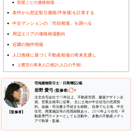
部屋ごとの価格相場
条件から想定取引価格(坪単価)を計算する
中古マンションの「売却相場」を調べる
周辺エリアの価格相場動向
近隣の物件情報
人口推移に基づく不動産相場の将来見通し
上鷺宮の将来人口推計(人口の予測)
宅地建物取引士・日商簿記2級
岩野 愛弓
(監修者)
注文住宅会社で15年以上、不動産売買、建築デザイン企
画、営業企画等に従事。 主に土地や中古住宅の売買契
約、金融・司法書士手続きを経験。
自身でも土地、中古
住宅、商業施設等の売買経験あり。 2016年より住宅・不
【監修者】
動産専門ライターとしても活動中。 多数の不動産メディ
アで執筆・監修。