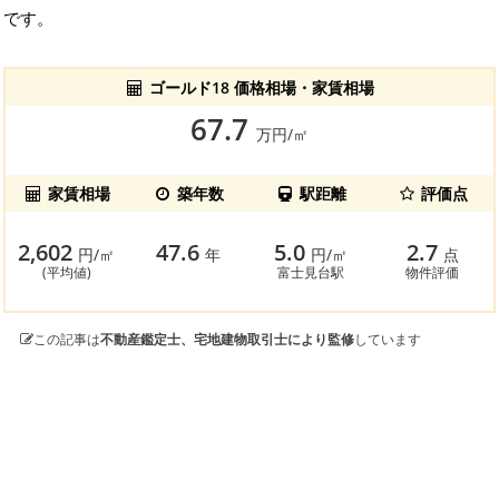
です。
ゴールド18 価格相場・家賃相場
67.7
万円/㎡
家賃相場
築年数
駅距離
評価点
2,602
47.6
5.0
2.7
円/㎡
年
円/㎡
点
(平均値)
富士見台駅
物件評価
この記事は
不動産鑑定士、宅地建物取引士により監修
しています