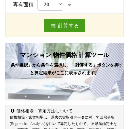
専有面積
㎡
計算する
マンション 物件価格 計算ツール
「条件選択」から条件を選択し、「計算する」ボタンを押す
と算定結果がここに表示されます。
価格相場・算定方法について
価格相場・家賃相場は、過去の実取引データに対して回帰分析
(Regression Analysis)を用いて算定したもので、 不動産鑑定士な