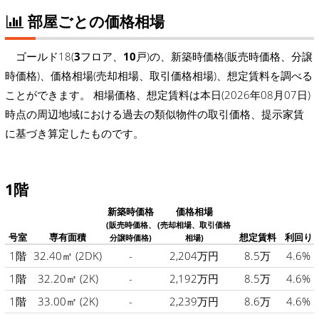
部屋ごとの価格相場
ゴールド18(
3
フロア、
10
戸)の、新築時価格(販売時価格、分譲
時価格)、価格相場(売却相場、取引価格相場)、想定賃料を調べる
ことができます。 相場価格、想定賃料は本日(2026年08月07日)
時点の周辺地域における過去の類似物件の取引価格、提示家賃
に基づき算定したものです。
1階
新築時価格
価格相場
(販売時価格、
(売却相場、取引価格
号室
専有面積
想定賃料
利回り
分譲時価格)
相場)
1階
32.40㎡
(2DK)
-
2,204万円
8.5万
4.6%
1階
32.20㎡
(2K)
-
2,192万円
8.5万
4.6%
1階
33.00㎡
(2K)
-
2,239万円
8.6万
4.6%