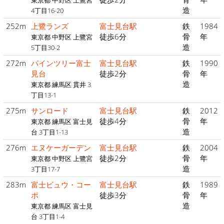
東京都 中野区 上鷺宮
造
4丁目16-20
252m
上鷺ランズ
富士見台駅
鉄
1984
徒歩6分
骨
年
東京都 中野区 上鷺宮
造
5丁目30-2
272m
パインツリー富士
富士見台駅
鉄
1990
見台
徒歩2分
骨
年
造
東京都 練馬区 貫井 3
丁目13-1
275m
サンロード
富士見台駅
鉄
2012
徒歩4分
骨
年
東京都 練馬区 富士見
造
台 3丁目1-13
276m
エヌケーガーデン
富士見台駅
鉄
2004
徒歩2分
骨
年
東京都 中野区 上鷺宮
造
3丁目17-7
283m
富士ビュウ・コー
富士見台駅
鉄
1989
ポ
徒歩3分
骨
年
造
東京都 練馬区 富士見
台 3丁目1-4