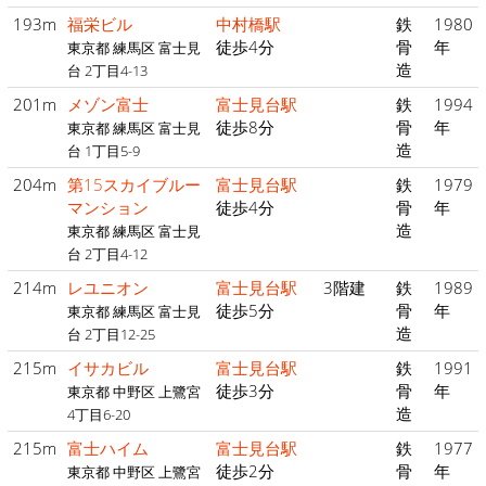
193m
福栄ビル
中村橋駅
鉄
1980
徒歩4分
骨
年
東京都 練馬区 富士見
造
台 2丁目4-13
201m
メゾン富士
富士見台駅
鉄
1994
徒歩8分
骨
年
東京都 練馬区 富士見
造
台 1丁目5-9
204m
第15スカイブルー
富士見台駅
鉄
1979
マンション
徒歩4分
骨
年
造
東京都 練馬区 富士見
台 2丁目4-12
214m
レユニオン
富士見台駅
3階建
鉄
1989
徒歩5分
骨
年
東京都 練馬区 富士見
造
台 2丁目12-25
215m
イサカビル
富士見台駅
鉄
1991
徒歩3分
骨
年
東京都 中野区 上鷺宮
造
4丁目6-20
215m
富士ハイム
富士見台駅
鉄
1977
徒歩2分
骨
年
東京都 中野区 上鷺宮