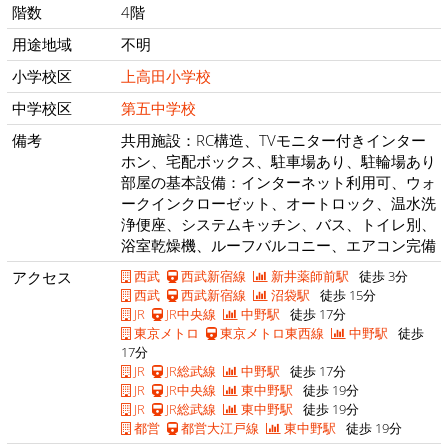
階数
4階
用途地域
不明
小学校区
上高田小学校
中学校区
第五中学校
備考
共用施設：RC構造、TVモニター付きインター
ホン、宅配ボックス、駐車場あり、駐輪場あり
部屋の基本設備：インターネット利用可、ウォ
ークインクローゼット、オートロック、温水洗
浄便座、システムキッチン、バス、トイレ別、
浴室乾燥機、ルーフバルコニー、エアコン完備
アクセス
西武
西武新宿線
新井薬師前駅
徒歩 3分
西武
西武新宿線
沼袋駅
徒歩 15分
JR
JR中央線
中野駅
徒歩 17分
東京メトロ
東京メトロ東西線
中野駅
徒歩
17分
JR
JR総武線
中野駅
徒歩 17分
JR
JR中央線
東中野駅
徒歩 19分
JR
JR総武線
東中野駅
徒歩 19分
都営
都営大江戸線
東中野駅
徒歩 19分