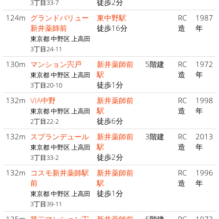
徒歩2分
3丁目33-7
124m
グランドバリュー
東中野駅
RC
1987
新井薬師前
徒歩16分
造
年
東京都 中野区 上高田
3丁目24-11
130m
マンション宍戸
新井薬師前
5階建
RC
1972
駅
造
年
東京都 中野区 上高田
徒歩1分
3丁目20-10
132m
VIA中野
新井薬師前
RC
1998
駅
造
年
東京都 中野区 上高田
徒歩6分
2丁目22-2
132m
スプランデュール
新井薬師前
3階建
RC
2013
駅
造
年
東京都 中野区 上高田
徒歩2分
3丁目33-2
132m
コスモ新井薬師駅
新井薬師前
RC
1996
前
駅
造
年
徒歩1分
東京都 中野区 上高田
3丁目39-11