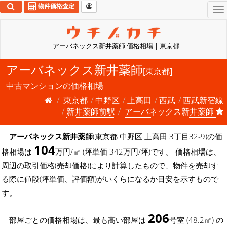
物件価格査定
To
na
アーバネックス新井薬師 価格相場 | 東京都
アーバネックス新井薬師
[東京都]
中古マンションの価格相場
東京都
中野区
上高田
西武
西武新宿線
新井薬師前駅
アーバネックス新井薬師
アーバネックス新井薬師
(東京都 中野区 上高田 3丁目32-9)の価
104
格相場は
万円/㎡ (坪単価 342万円/坪)です。 価格相場は、
周辺の取引価格(売却価格)により計算したもので、物件を売却す
る際に値段(坪単価、評価額)がいくらになるか目安を示すもので
す。
206
部屋ごとの価格相場は、最も高い部屋は
号室 (48.2㎡) の