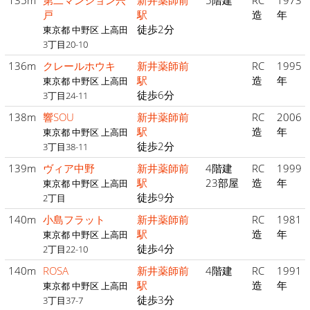
135m
第二マンション宍
新井薬師前
5階建
RC
1973
戸
駅
造
年
徒歩2分
東京都 中野区 上高田
3丁目20-10
136m
クレールホウキ
新井薬師前
RC
1995
駅
造
年
東京都 中野区 上高田
徒歩6分
3丁目24-11
138m
響SOU
新井薬師前
RC
2006
駅
造
年
東京都 中野区 上高田
徒歩2分
3丁目38-11
139m
ヴィア中野
新井薬師前
4階建
RC
1999
駅
23部屋
造
年
東京都 中野区 上高田
徒歩9分
2丁目
140m
小島フラット
新井薬師前
RC
1981
駅
造
年
東京都 中野区 上高田
徒歩4分
2丁目22-10
140m
ROSA
新井薬師前
4階建
RC
1991
駅
造
年
東京都 中野区 上高田
徒歩3分
3丁目37-7