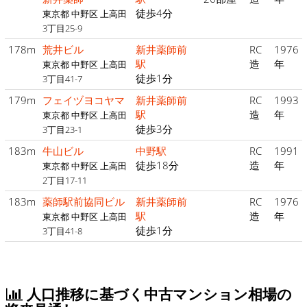
徒歩4分
東京都 中野区 上高田
3丁目25-9
178m
荒井ビル
新井薬師前
RC
1976
駅
造
年
東京都 中野区 上高田
徒歩1分
3丁目41-7
179m
フェイヅヨコヤマ
新井薬師前
RC
1993
駅
造
年
東京都 中野区 上高田
徒歩3分
3丁目23-1
183m
牛山ビル
中野駅
RC
1991
徒歩18分
造
年
東京都 中野区 上高田
2丁目17-11
183m
薬師駅前協同ビル
新井薬師前
RC
1976
駅
造
年
東京都 中野区 上高田
徒歩1分
3丁目41-8
人口推移に基づく中古マンション相場の