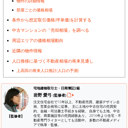
物件の詳細情報
部屋ごとの価格相場
条件から想定取引価格(坪単価)を計算する
中古マンションの「売却相場」を調べる
周辺エリアの価格相場動向
近隣の物件情報
人口推移に基づく不動産相場の将来見通し
上高田の将来人口推計(人口の予測)
宅地建物取引士・日商簿記2級
岩野 愛弓
(監修者)
注文住宅会社で15年以上、不動産売買、建築デザイン企
画、営業企画等に従事。 主に土地や中古住宅の売買契
約、金融・司法書士手続きを経験。
自身でも土地、中古
住宅、商業施設等の売買経験あり。 2016年より住宅・不
【監修者】
動産専門ライターとしても活動中。 多数の不動産メディ
アで執筆・監修。