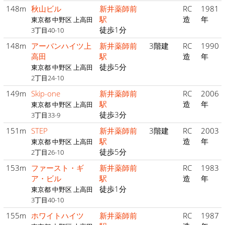
148m
秋山ビル
新井薬師前
RC
1981
駅
造
年
東京都 中野区 上高田
徒歩1分
3丁目40-10
148m
アーバンハイツ上
新井薬師前
3階建
RC
1990
高田
駅
造
年
徒歩5分
東京都 中野区 上高田
2丁目24-10
149m
Skip-one
新井薬師前
RC
2006
駅
造
年
東京都 中野区 上高田
徒歩3分
3丁目33-9
151m
STEP
新井薬師前
3階建
RC
2003
駅
造
年
東京都 中野区 上高田
徒歩5分
2丁目26-10
153m
ファースト・ギ
新井薬師前
RC
1983
ア・ビル
駅
造
年
徒歩1分
東京都 中野区 上高田
3丁目40-10
155m
ホワイトハイツ
新井薬師前
RC
1987