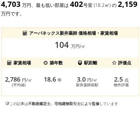
4,703
402
2,159
万円、最も低い部屋は
号室 (18.2㎡) の
万円です。
アーバネックス新井薬師 価格相場・家賃相場
104
万円/㎡
家賃相場
築年数
駅距離
評価点
2,786
18.6
3.0
2.5
円/㎡
年
円/㎡
点
(平均値)
新井薬師前駅
物件評価
この記事は
不動産鑑定士、宅地建物取引士により監修
しています