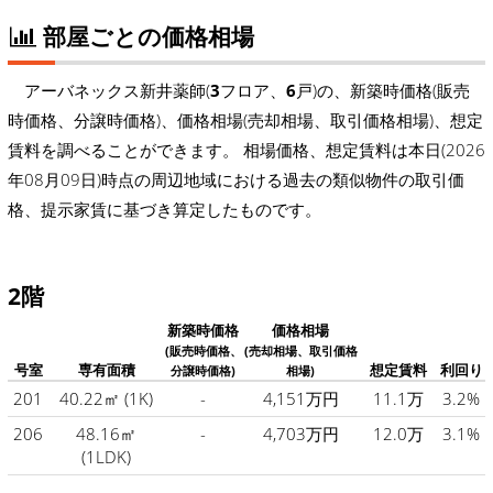
部屋ごとの価格相場
アーバネックス新井薬師(
3
フロア、
6
戸)の、新築時価格(販売
時価格、分譲時価格)、価格相場(売却相場、取引価格相場)、想定
賃料を調べることができます。 相場価格、想定賃料は本日(2026
年08月09日)時点の周辺地域における過去の類似物件の取引価
格、提示家賃に基づき算定したものです。
2階
新築時価格
価格相場
(販売時価格、
(売却相場、取引価格
号室
専有面積
想定賃料
利回り
分譲時価格)
相場)
201
40.22㎡
(1K)
-
4,151万円
11.1万
3.2%
206
48.16㎡
-
4,703万円
12.0万
3.1%
(1LDK)