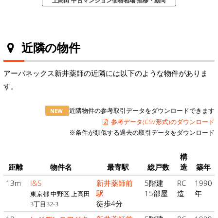
上高田 中古マンション価格相場 推移・動向
近隣の物件
アーバネックス新井薬師の近隣には以下のような物件がありま
す。
近隣物件の参考取引データをダウンロードできます
NEW
参考データ(CSV形式)のダウンロード
※条件が類似する過去の取引データをダウンロード
構
距離
物件名
最寄駅
総戸数
造
築年
13m
I&S
新井薬師前
5階建
RC
1990
駅
15部屋
造
年
東京都 中野区 上高田
徒歩4分
3丁目32-3