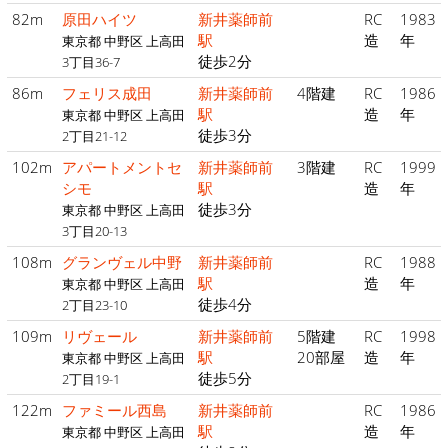
82m
原田ハイツ
新井薬師前
RC
1983
駅
造
年
東京都 中野区 上高田
徒歩2分
3丁目36-7
86m
フェリス成田
新井薬師前
4階建
RC
1986
駅
造
年
東京都 中野区 上高田
徒歩3分
2丁目21-12
102m
アパートメントセ
新井薬師前
3階建
RC
1999
シモ
駅
造
年
徒歩3分
東京都 中野区 上高田
3丁目20-13
108m
グランヴェル中野
新井薬師前
RC
1988
駅
造
年
東京都 中野区 上高田
徒歩4分
2丁目23-10
109m
リヴェール
新井薬師前
5階建
RC
1998
駅
20部屋
造
年
東京都 中野区 上高田
徒歩5分
2丁目19-1
122m
ファミール西島
新井薬師前
RC
1986
駅
造
年
東京都 中野区 上高田