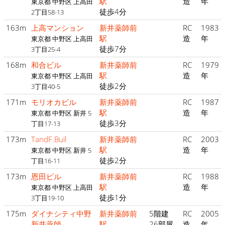
駅
造
年
東京都 中野区 上高田
徒歩4分
2丁目58-13
163m
上高マンション
新井薬師前
RC
1983
駅
造
年
東京都 中野区 上高田
徒歩7分
3丁目25-4
168m
和合ビル
新井薬師前
RC
1979
駅
造
年
東京都 中野区 上高田
徒歩2分
3丁目40-5
171m
モリオカビル
新井薬師前
RC
1987
駅
造
年
東京都 中野区 新井 5
徒歩3分
丁目17-13
173m
TandF.Buil
新井薬師前
RC
2003
駅
造
年
東京都 中野区 新井 5
徒歩2分
丁目16-11
173m
恩田ビル
新井薬師前
RC
1988
駅
造
年
東京都 中野区 上高田
徒歩1分
3丁目19-10
175m
ダイナシティ中野
新井薬師前
5階建
RC
2005
新井薬師
駅
26部屋
造
年