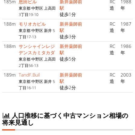
185m
恩田ビル
新井薬師前
RC
1988
駅
造
年
東京都 中野区 上高田
徒歩1分
3丁目19-10
188m
モリオカビル
新井薬師前
RC
1987
駅
造
年
東京都 中野区 新井 5
徒歩3分
丁目17-13
188m
サンシャインレジ
新井薬師前
RC
1986
デンスカミタカダ
駅
造
年
徒歩5分
東京都 中野区 上高田
2丁目56-13
189m
TandF.Buil
新井薬師前
RC
2003
駅
造
年
東京都 中野区 新井 5
徒歩2分
丁目16-11
人口推移に基づく中古マンション相場の
将来見通し