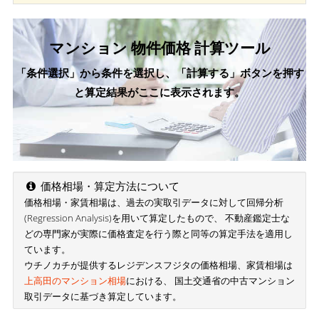
マンション 物件価格 計算ツール
「条件選択」から条件を選択し、「計算する」ボタンを押す
と算定結果がここに表示されます。
価格相場・算定方法について
価格相場・家賃相場は、過去の実取引データに対して回帰分析
(Regression Analysis)を用いて算定したもので、 不動産鑑定士な
どの専門家が実際に価格査定を行う際と同等の算定手法を適用し
ています。
ウチノカチが提供するレジデンスフジタの価格相場、家賃相場は
上高田のマンション相場
における、 国土交通省の中古マンション
取引データに基づき算定しています。