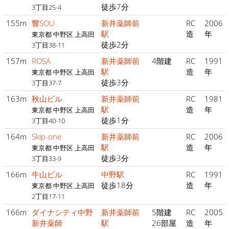
徒歩7分
3丁目25-4
155m
響SOU
新井薬師前
RC
2006
駅
造
年
東京都 中野区 上高田
徒歩2分
3丁目38-11
157m
ROSA
新井薬師前
4階建
RC
1991
駅
造
年
東京都 中野区 上高田
徒歩3分
3丁目37-7
163m
秋山ビル
新井薬師前
RC
1981
駅
造
年
東京都 中野区 上高田
徒歩1分
3丁目40-10
164m
Skip-one
新井薬師前
RC
2006
駅
造
年
東京都 中野区 上高田
徒歩3分
3丁目33-9
166m
牛山ビル
中野駅
RC
1991
徒歩18分
造
年
東京都 中野区 上高田
2丁目17-11
166m
ダイナシティ中野
新井薬師前
5階建
RC
2005
新井薬師
駅
26部屋
造
年