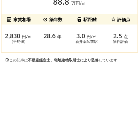
88.8
万円/㎡
家賃相場
築年数
駅距離
評価点
2,830
28.6
3.0
2.5
円/㎡
年
円/㎡
点
(平均値)
新井薬師前駅
物件評価
この記事は
不動産鑑定士、宅地建物取引士により監修
しています