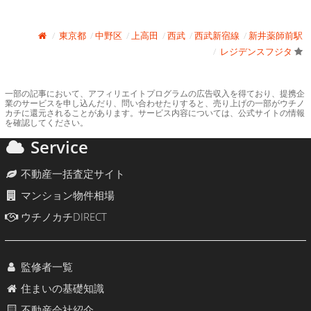
東京都
中野区
上高田
西武
西武新宿線
新井薬師前駅
レジデンスフジタ
一部の記事において、アフィリエイトプログラムの広告収入を得ており、提携企
業のサービスを申し込んだり、問い合わせたりすると、売り上げの一部がウチノ
カチに還元されることがあります。サービス内容については、公式サイトの情報
を確認してください。
Service
不動産一括査定サイト
マンション物件相場
ウチノカチDIRECT
監修者一覧
住まいの基礎知識
不動産会社紹介