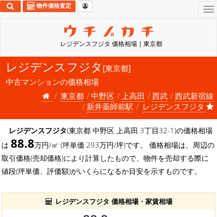
物件価格査定
To
na
レジデンスフジタ 価格相場 | 東京都
レジデンスフジタ
[東京都]
中古マンションの価格相場
東京都
中野区
上高田
西武
西武新宿線
新井薬師前駅
レジデンスフジタ
レジデンスフジタ
(東京都 中野区 上高田 3丁目32-1)の価格相場
88.8
は
万円/㎡ (坪単価 293万円/坪)です。 価格相場は、周辺の
取引価格(売却価格)により計算したもので、物件を売却する際に
値段(坪単価、評価額)がいくらになるか目安を示すものです。
レジデンスフジタ 価格相場・家賃相場