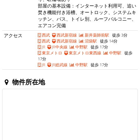
部屋の基本設備：インターネット利用可、追い
焚き機能付き浴槽、オートロック、システムキ
ッチン、バス、トイレ別、ルーフバルコニー、
エアコン完備
アクセス
西武
西武新宿線
新井薬師前駅
徒歩 3分
西武
西武新宿線
沼袋駅
徒歩 14分
JR
JR中央線
中野駅
徒歩 17分
東京メトロ
東京メトロ東西線
中野駅
徒歩
17分
JR
JR総武線
中野駅
徒歩 17分
物件所在地