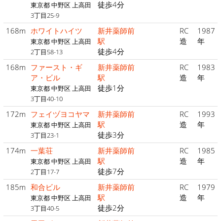
徒歩4分
東京都 中野区 上高田
3丁目25-9
168m
ホワイトハイツ
新井薬師前
RC
1987
駅
造
年
東京都 中野区 上高田
徒歩4分
2丁目58-13
168m
ファースト・ギ
新井薬師前
RC
1983
ア・ビル
駅
造
年
徒歩1分
東京都 中野区 上高田
3丁目40-10
172m
フェイヅヨコヤマ
新井薬師前
RC
1993
駅
造
年
東京都 中野区 上高田
徒歩3分
3丁目23-1
174m
一葉荘
新井薬師前
RC
1985
駅
造
年
東京都 中野区 上高田
徒歩7分
2丁目17-7
185m
和合ビル
新井薬師前
RC
1979
駅
造
年
東京都 中野区 上高田
徒歩2分
3丁目40-5