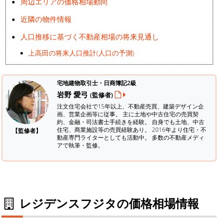
周辺エリアの価格相場動向
近隣の物件情報
人口推移に基づく不動産相場の将来見通し
上高田の将来人口推計(人口の予測)
宅地建物取引士・日商簿記2級
岩野 愛弓
(監修者)
注文住宅会社で15年以上、不動産売買、建築デザイン企
画、営業企画等に従事。 主に土地や中古住宅の売買契
約、金融・司法書士手続きを経験。
自身でも土地、中古
住宅、商業施設等の売買経験あり。 2016年より住宅・不
【監修者】
動産専門ライターとしても活動中。 多数の不動産メディ
アで執筆・監修。
レジデンスフジタの価格相場情報