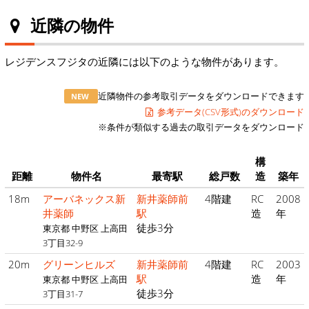
近隣の物件
レジデンスフジタの近隣には以下のような物件があります。
近隣物件の参考取引データをダウンロードできます
NEW
参考データ(CSV形式)のダウンロード
※条件が類似する過去の取引データをダウンロード
構
距離
物件名
最寄駅
総戸数
造
築年
18m
アーバネックス新
新井薬師前
4階建
RC
2008
井薬師
駅
造
年
徒歩3分
東京都 中野区 上高田
3丁目32-9
20m
グリーンヒルズ
新井薬師前
4階建
RC
2003
駅
造
年
東京都 中野区 上高田
徒歩3分
3丁目31-7