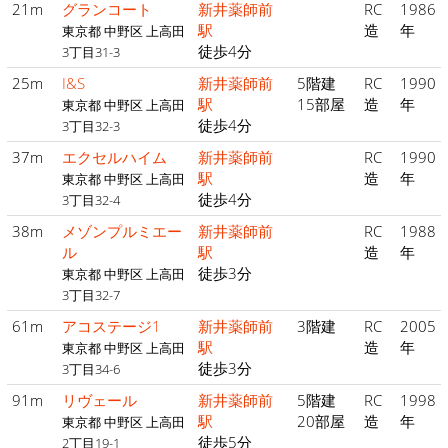
21m
グランコート
新井薬師前
RC
1986
駅
造
年
東京都 中野区 上高田
徒歩4分
3丁目31-3
25m
I&S
新井薬師前
5階建
RC
1990
駅
15部屋
造
年
東京都 中野区 上高田
徒歩4分
3丁目32-3
37m
エクセルハイム
新井薬師前
RC
1990
駅
造
年
東京都 中野区 上高田
徒歩4分
3丁目32-4
38m
メゾンプルミエー
新井薬師前
RC
1988
ル
駅
造
年
徒歩3分
東京都 中野区 上高田
3丁目32-7
61m
アコステージ1
新井薬師前
3階建
RC
2005
駅
造
年
東京都 中野区 上高田
徒歩3分
3丁目34-6
91m
リヴェール
新井薬師前
5階建
RC
1998
駅
20部屋
造
年
東京都 中野区 上高田
徒歩5分
2丁目19-1