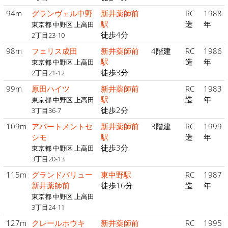
94m
グランヴェル中野
新井薬師前
RC
1988
駅
造
年
東京都 中野区 上高田
徒歩4分
2丁目23-10
98m
フェリス成田
新井薬師前
4階建
RC
1986
駅
造
年
東京都 中野区 上高田
徒歩3分
2丁目21-12
99m
原田ハイツ
新井薬師前
RC
1983
駅
造
年
東京都 中野区 上高田
徒歩2分
3丁目36-7
109m
アパートメントセ
新井薬師前
3階建
RC
1999
シモ
駅
造
年
徒歩3分
東京都 中野区 上高田
3丁目20-13
115m
グランドバリュー
東中野駅
RC
1987
新井薬師前
徒歩16分
造
年
東京都 中野区 上高田
3丁目24-11
127m
クレールホウキ
新井薬師前
RC
1995