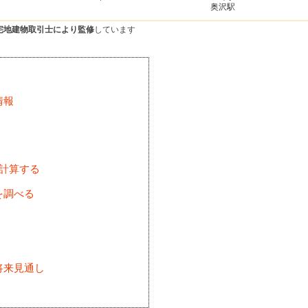
奥沢駅
宅地建物取引士により監修
しています
情報
を計算する
を調べる
将来見通し
)