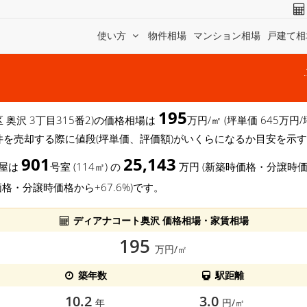
使い方
物件相場
マンション相場
戸建て相
195
区 奥沢 3丁目315番2)の価格相場は
万円/㎡ (坪単価 645万
件を売却する際に値段(坪単価、評価額)がいくらになるか目安を示
901
25,143
部屋は
号室 (114㎡) の
万円 (新築時価格・分譲時価
価格・分譲時価格から+67.6%)です。
ディアナコート奥沢 価格相場・家賃相場
195
万円/㎡
築年数
駅距離
10.2
3.0
年
円/㎡