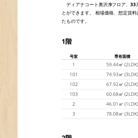
ディアナコート奥沢(
9
フロア、
33
とができます。 相場価格、想定賃料
たものです。
1階
号室
専有面積
1
59.44㎡
(2LDK
101
74.93㎡
(3LDK
102
67.92㎡
(2LDK
103
60.68㎡
(2LDK
2
46.01㎡
(1LDK
3
78.08㎡
(3LDK
2階