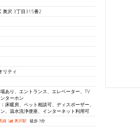
ト
 奥沢 3丁目315番2
クオリティ
場あり、エントランス、エレベーター、TV
インターホン
備：床暖房、ペット相談可、ディスポーザー、
チン、温水洗浄便座、インターネット利用可
黒線
奥沢駅
徒歩 3分