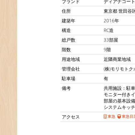
ブランド
ディアナコー
住所
東京都 世田谷区
建築年
2016年
構造
RC造
総戸数
33部屋
階数
9階
用途地域
近隣商業地域
管理会社
(株)モリモト
駐車場
有
備考
共用施設：駐車
モニター付き
部屋の基本設
システムキッ
アクセス
東急
東急目