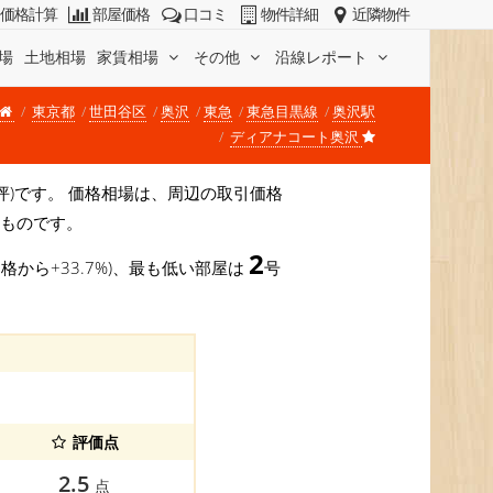
価格計算
部屋価格
口コミ
物件詳細
近隣物件
場
土地相場
家賃相場
その他
沿線レポート
東京都
世田谷区
奥沢
東急
東急目黒線
奥沢駅
ディアナコート奥沢
円/坪)です。 価格相場は、周辺の取引価格
すものです。
2
格から+33.7%)、最も低い部屋は
号
評価点
2.5
点