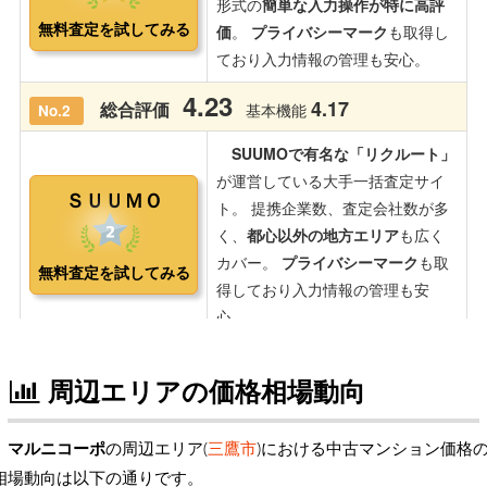
周辺エリアの価格相場動向
マルニコーポ
の周辺エリア(
三鷹市
)における中古マンション価格
相場動向は以下の通りです。