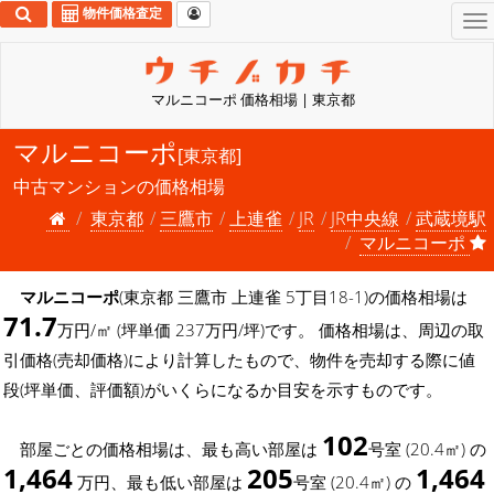
物件価格査定
To
na
マルニコーポ 価格相場 | 東京都
マルニコーポ
[東京都]
中古マンションの価格相場
東京都
三鷹市
上連雀
JR
JR中央線
武蔵境駅
マルニコーポ
マルニコーポ
(東京都 三鷹市 上連雀 5丁目18-1)の価格相場は
71.7
万円/㎡ (坪単価 237万円/坪)です。 価格相場は、周辺の取
引価格(売却価格)により計算したもので、物件を売却する際に値
段(坪単価、評価額)がいくらになるか目安を示すものです。
102
部屋ごとの価格相場は、最も高い部屋は
号室 (20.4㎡) の
1,464
205
1,464
万円、最も低い部屋は
号室 (20.4㎡) の