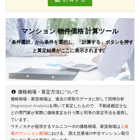
マンション 物件価格 計算ツール
「条件選択」から条件を選択し、「計算する」ボタンを押す
と算定結果がここに表示されます。
価格相場・算定方法について
価格相場・家賃相場は、過去の実取引データに対して回帰分析
(Regression Analysis)を用いて算定したもので、 不動産鑑定士な
どの専門家が実際に価格査定を行う際と同等の算定手法を適用し
ています。
ウチノカチが提供するマルニコーポの価格相場、家賃相場は
上連
雀のマンション相場
における、 国土交通省の中古マンション取引
データに基づき算定しています。