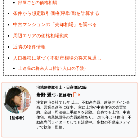
部屋ごとの価格相場
条件から想定取引価格(坪単価)を計算する
中古マンションの「売却相場」を調べる
周辺エリアの価格相場動向
近隣の物件情報
人口推移に基づく不動産相場の将来見通し
上連雀の将来人口推計(人口の予測)
宅地建物取引士・日商簿記2級
岩野 愛弓
(監修者)
注文住宅会社で15年以上、不動産売買、建築デザイン企
画、営業企画等に従事。 主に土地や中古住宅の売買契
約、金融・司法書士手続きを経験。
自身でも土地、中古
住宅、商業施設等の売買経験あり。 2016年より住宅・不
【監修者】
動産専門ライターとしても活動中。 多数の不動産メディ
アで執筆・監修。