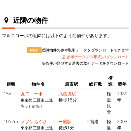
近隣の物件
マルニコーポの近隣には以下のような物件があります。
近隣物件の参考取引データをダウンロードできます
NEW
参考データ(CSV形式)のダウンロード
※条件が類似する過去の取引データをダウンロード
構
距離
物件名
最寄駅
総戸数
造
築年
15m
丸二コーポ
武蔵境駅
軽
1989
徒歩15分
量
年
東京都 三鷹市 上連
鉄
雀 5丁目18-1
骨
1052m
メゾンちぐさ
三鷹駅
2階建
軽
2003
徒歩1分
量
年
東京都 三鷹市 上連