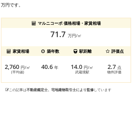
万円です。
マルニコーポ 価格相場・家賃相場
71.7
万円/㎡
家賃相場
築年数
駅距離
評価点
2,760
40.6
14.0
2.7
円/㎡
年
円/㎡
点
(平均値)
武蔵境駅
物件評価
この記事は
不動産鑑定士、宅地建物取引士により監修
しています