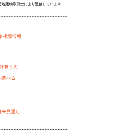
宅地建物取引士により監修
しています
格相場情報
を計算する
を調べる
将来見通し
)