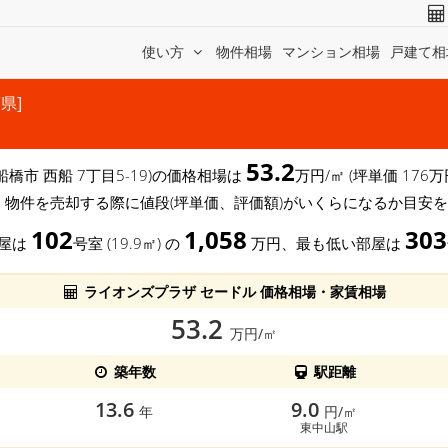
使い方
物件相場
マンション相場
戸建て相
県]
53.2
船橋市 西船 7丁目5-19)の価格相場は
万円/㎡ (坪単価 17
、物件を売却する際に値段(坪単価、評価額)がいくらになるか目安
102
1,058
303
部屋は
号室 (19.9㎡) の
万円、最も低い部屋は
ライオンズプラザ セードル 価格相場・家賃相場
53.2
万円/㎡
築年数
駅距離
13.6
9.0
年
円/㎡
東中山駅