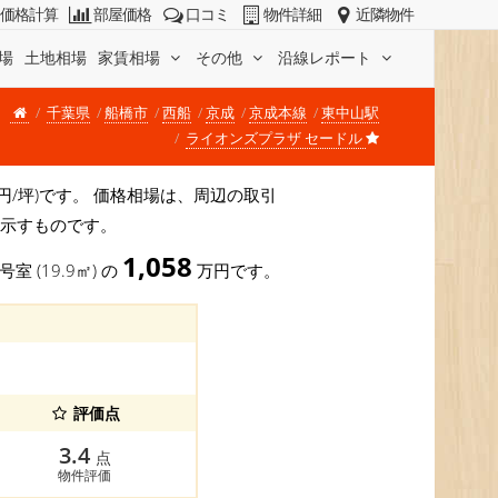
価格計算
部屋価格
口コミ
物件詳細
近隣物件
場
土地相場
家賃相場
その他
沿線レポート
千葉県
船橋市
西船
京成
京成本線
東中山駅
ライオンズプラザ セードル
6万円/坪)です。 価格相場は、周辺の取引
を示すものです。
1,058
号室 (19.9㎡) の
万円です。
評価点
3.4
点
物件評価