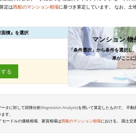
算定は
西船のマンション相場
に基づき算定しています。 なお、土
有面積』を選択
マンション 物
「条件選択」から条件を選択し
果がここに
算する
に対して回帰分析(Regression Analysis)を用いて算定したもので、
います。
 セードルの価格相場、家賃相場は
西船のマンション相場
における、 国土交