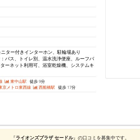
モニター付きインターホン、駐輪場あり
備：バス、トイレ別、温水洗浄便座、ルーフバ
ンターネット利用可、浴室乾燥機、システムキ
線
東中山駅
徒歩 9分
東京メトロ東西線
西船橋駅
徒歩 17分
『
ライオンズプラザ セードル
』の口コミを募集中です。