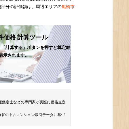
地部分の評価額は、周辺エリアの
船橋市
件価格 計算ツール
、「計算する」ボタンを押すと算定結
表示されます。
 不動産鑑定士などの専門家が実際に価格査定
通省の中古マンション取引データに基づ