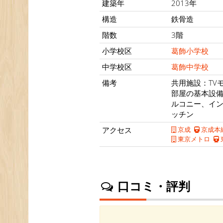
建築年
2013年
構造
鉄骨造
階数
3階
小学校区
葛飾小学校
中学校区
葛飾中学校
備考
共用施設：TV
部屋の基本設
ルコニー、イ
ッチン
アクセス
京成
京成本
東京メトロ
口コミ・評判