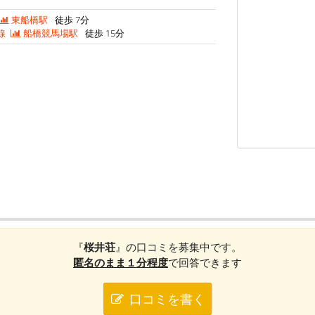
東船橋駅
徒歩 7分
線
船橋競馬場駅
徒歩 15分
『
桜井荘
』の口コミを募集中です。
匿名のまま１分程度
で回答できます
口コミを書く