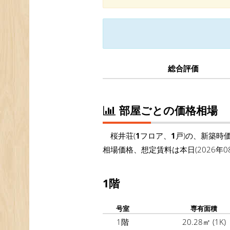
総合評価
部屋ごとの価格相場
桜井荘(
1
フロア、
1
戸)の、新築時
相場価格、想定賃料は本日(2026
1階
号室
専有面積
1階
20.28㎡
(1K)