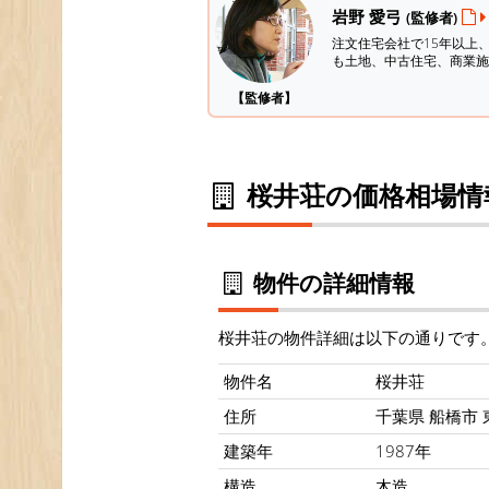
岩野 愛弓
(監修者)
注文住宅会社で15年以上
も土地、中古住宅、商業施
【監修者】
桜井荘の価格相場情
物件の詳細情報
桜井荘の物件詳細は以下の通りです
物件名
桜井荘
住所
千葉県 船橋市 東
建築年
1987年
構造
木造