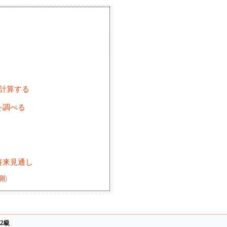
を計算する
を調べる
将来見通し
測)
2級