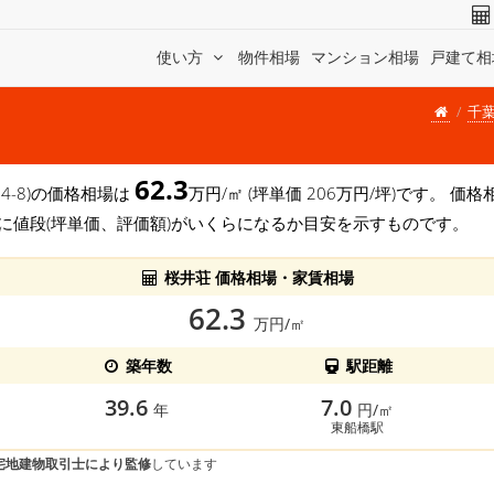
使い方
物件相場
マンション相場
戸建て相
千
62.3
14-8)の価格相場は
万円/㎡ (坪単価 206万円/坪)です。 
に値段(坪単価、評価額)がいくらになるか目安を示すものです。
桜井荘 価格相場・家賃相場
62.3
万円/㎡
築年数
駅距離
39.6
7.0
年
円/㎡
東船橋駅
宅地建物取引士により監修
しています