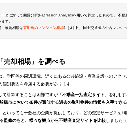
に対して回帰分析(Regression Analysis)を用いて算定したもので、
います。
場、家賃相場は
東船橋のマンション相場
における、 国土交通省の中古マンシ
「売却相場」を調べる
は、学区等の周辺環境、近くにある公共施設・商業施設へのアクセ
の個別要因を考慮する必要があります。
して計算することは困難ですが「
不動産一括査定サイト
」を利用す
船橋市において条件が類似する過去の取引物件の情報も入手できる
」といっても十数社の企業が提供しており、どの査定サービスを利
る監修のもと、様々な観点から不動産査定サイトを比較
しました（