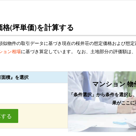
格(坪単価)を計算する
類似物件の取引データに基づき現在の桜井荘の想定価格および想定
ション相場
に基づき算定しています。 なお、土地部分の評価額は
有面積』を選択
マンション 物
「条件選択」から条件を選択し
果がここに
算する