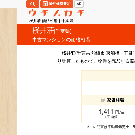
物件価格査定
桜井荘 価格相場 | 千葉県
桜井荘
[千葉県]
中古マンションの価格相場
桜井荘
(千葉県 船橋市 東船橋 1丁目
り計算したもので、物件を売却する際
家賃相場
1,411
円/㎡
(平均値)
この記事は
不動産鑑定士、