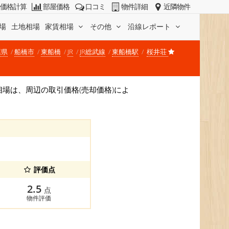
価格計算
部屋価格
口コミ
物件詳細
近隣物件
場
土地相場
家賃相場
その他
沿線レポート
葉県
船橋市
東船橋
JR
JR総武線
東船橋駅
桜井荘
価格相場は、周辺の取引価格(売却価格)によ
評価点
2.5
点
物件評価