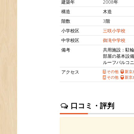
建築年
2008年
構造
木造
階数
3階
小学校区
三咲小学校
中学校区
御滝中学校
備考
共用施設：駐
部屋の基本設
ルーフバルコ
アクセス
その他
新京
その他
新京
口コミ・評判