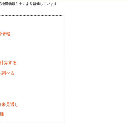
宅地建物取引士により監修
しています
場情報
を計算する
を調べる
将来見通し
測)