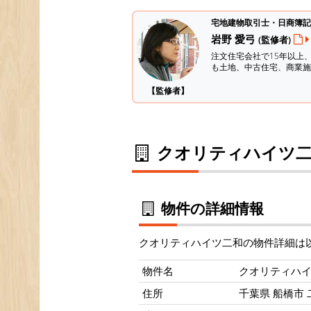
宅地建物取引士・日商簿記
岩野 愛弓
(監修者)
注文住宅会社で15年以上
も土地、中古住宅、商業施
【監修者】
クオリティハイツ二
物件の詳細情報
クオリティハイツ二和の物件詳細は
物件名
クオリティハ
住所
千葉県 船橋市 二