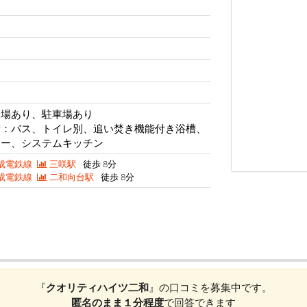
輪場あり、駐車場あり
備：バス、トイレ別、追い焚き機能付き浴槽、
ニー、システムキッチン
成電鉄線
三咲駅
徒歩 8分
成電鉄線
二和向台駅
徒歩 8分
『
クオリティハイツ二和
』の口コミを募集中です。
匿名のまま１分程度
で回答できます