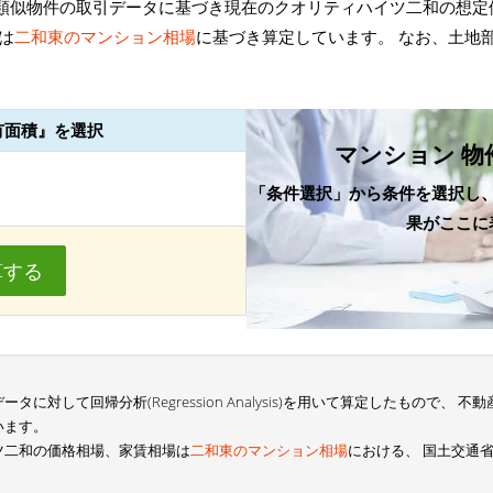
類似物件の取引データに基づき現在のクオリティハイツ二和の想定
は
二和東のマンション相場
に基づき算定しています。 なお、土地
有面積』を選択
マンション 物
「条件選択」から条件を選択し
果がここに
算する
に対して回帰分析(Regression Analysis)を用いて算定したもので、
います。
ツ二和の価格相場、家賃相場は
二和東のマンション相場
における、 国土交通