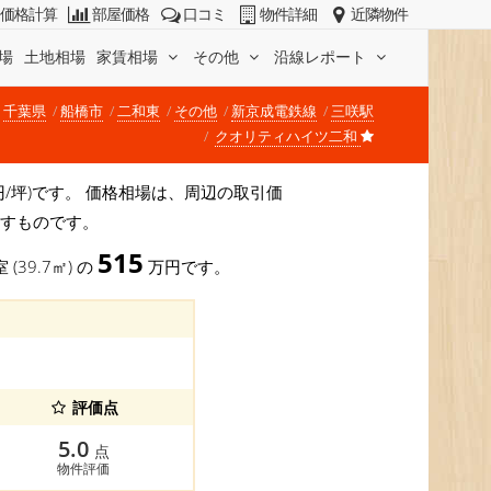
価格計算
部屋価格
口コミ
物件詳細
近隣物件
場
土地相場
家賃相場
その他
沿線レポート
千葉県
船橋市
二和東
その他
新京成電鉄線
三咲駅
クオリティハイツ二和
9万円/坪)です。 価格相場は、周辺の取引価
示すものです。
515
 (39.7㎡) の
万円です。
評価点
5.0
点
物件評価