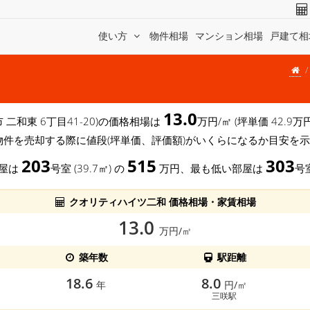
使い方
物件相場
マンション相場
戸建て相
13.0
市 二和東 6丁目41-20)の価格相場は
万円/㎡ (坪単価 42.
物件を売却する際に値段(坪単価、評価額)がいくらになるか目安を
203
515
303
部屋は
号室 (39.7㎡) の
万円、最も低い部屋は
号室
クオリティハイツ二和 価格相場・家賃相場
13.0
万円/㎡
築年数
駅距離
18.6
8.0
年
円/㎡
三咲駅