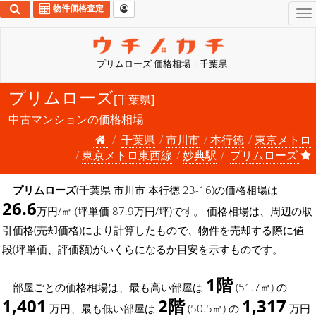
物件価格査定
To
na
プリムローズ 価格相場 | 千葉県
プリムローズ
[千葉県]
中古マンションの価格相場
千葉県
市川市
本行徳
東京メトロ
東京メトロ東西線
妙典駅
プリムローズ
プリムローズ
(千葉県 市川市 本行徳 23-16)の価格相場は
26.6
万円/㎡ (坪単価 87.9万円/坪)です。 価格相場は、周辺の取
引価格(売却価格)により計算したもので、物件を売却する際に値
段(坪単価、評価額)がいくらになるか目安を示すものです。
1階
部屋ごとの価格相場は、最も高い部屋は
(51.7㎡) の
1,401
2階
1,317
万円、最も低い部屋は
(50.5㎡) の
万円