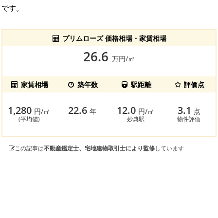
です。
プリムローズ 価格相場・家賃相場
26.6
万円/㎡
家賃相場
築年数
駅距離
評価点
1,280
22.6
12.0
3.1
円/㎡
年
円/㎡
点
(平均値)
妙典駅
物件評価
この記事は
不動産鑑定士、宅地建物取引士により監修
しています