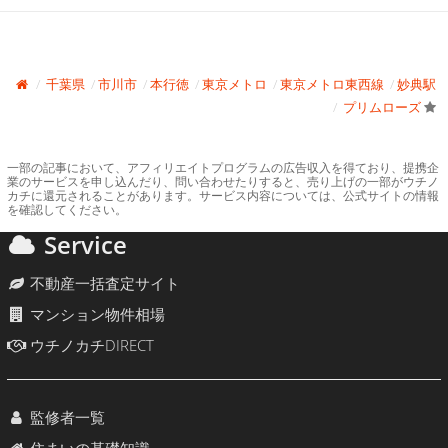
千葉県
市川市
本行徳
東京メトロ
東京メトロ東西線
妙典駅
プリムローズ
一部の記事において、アフィリエイトプログラムの広告収入を得ており、提携企
業のサービスを申し込んだり、問い合わせたりすると、売り上げの一部がウチノ
カチに還元されることがあります。サービス内容については、公式サイトの情報
を確認してください。
Service
不動産一括査定サイト
マンション物件相場
ウチノカチDIRECT
監修者一覧