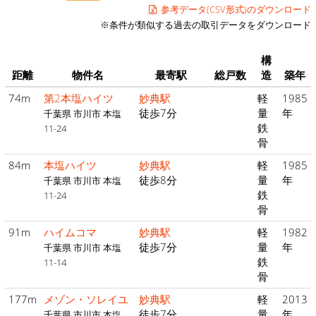
参考データ(CSV形式)のダウンロード
※条件が類似する過去の取引データをダウンロード
構
距離
物件名
最寄駅
総戸数
造
築年
74m
第2本塩ハイツ
妙典駅
軽
1985
徒歩7分
量
年
千葉県 市川市 本塩
鉄
11-24
骨
84m
本塩ハイツ
妙典駅
軽
1985
徒歩8分
量
年
千葉県 市川市 本塩
鉄
11-24
骨
91m
ハイムコマ
妙典駅
軽
1982
徒歩7分
量
年
千葉県 市川市 本塩
鉄
11-14
骨
177m
メゾン・ソレイユ
妙典駅
軽
2013
徒歩7分
量
年
千葉県 市川市 本塩