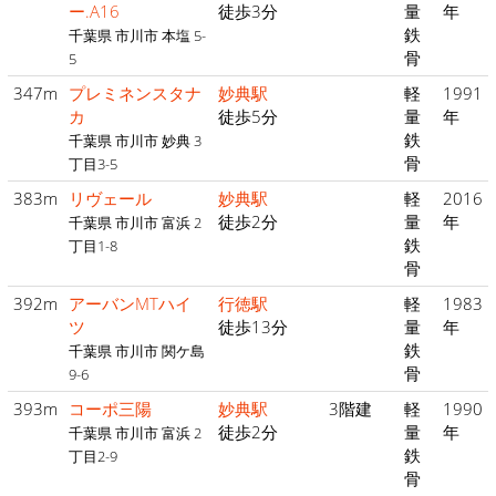
ー.A16
徒歩3分
量
年
鉄
千葉県 市川市 本塩 5-
骨
5
347m
プレミネンスタナ
妙典駅
軽
1991
カ
徒歩5分
量
年
鉄
千葉県 市川市 妙典 3
骨
丁目3-5
383m
リヴェール
妙典駅
軽
2016
徒歩2分
量
年
千葉県 市川市 富浜 2
鉄
丁目1-8
骨
392m
アーバンMTハイ
行徳駅
軽
1983
ツ
徒歩13分
量
年
鉄
千葉県 市川市 関ケ島
骨
9-6
393m
コーポ三陽
妙典駅
3階建
軽
1990
徒歩2分
量
年
千葉県 市川市 富浜 2
鉄
丁目2-9
骨