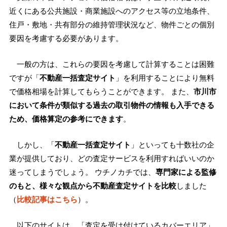
近くにある公共施設・商業施設へのアクセス等の立地条件、
住戸・敷地・共有部分の維持管理状況など、物件ごとの個別
要因を考慮する必要があります。
一般の方は、これらの要因を考慮して計算することは困難
ですが「
不動産一括査定サイト
」を利用することにより無料
で価格相場を計算してもらうことができます。 また、
市川市
において条件が類似する過去の取引物件の情報も入手できる
ため、価格算定の参考にできます
。
しかし、「
不動産一括査定サイト
」といっても十数社の企
業が提供しており、どの査定サービスを利用すればいいのか
迷ってしまうでしょう。 ウチノカチでは、
専門家による監修
のもと、様々な観点から不動産査定サイトを比較
しました
（
比較記事はこちら
）。
以下のサイトは、「査定を受け付けているカバーエリア」