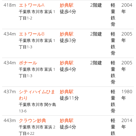
418m
エトワールA
妙典駅
2階建
軽
2004
徒歩4分
量
年
千葉県 市川市 富浜 1
鉄
丁目1-2
骨
434m
エトワールB
妙典駅
2階建
軽
2005
徒歩3分
量
年
千葉県 市川市 富浜 1
鉄
丁目1-3
骨
434m
ボナール
妙典駅
2階建
軽
2005
徒歩4分
量
年
千葉県 市川市 富浜 1
鉄
丁目1-3
骨
437m
シティハイムひま
妙典駅
軽
1980
わり
徒歩11分
量
年
鉄
千葉県 市川市 関ケ島
骨
13-6
443m
クラウン妙典
妙典駅
軽
2014
徒歩4分
量
年
千葉県 市川市 富浜 2
鉄
丁目4-22