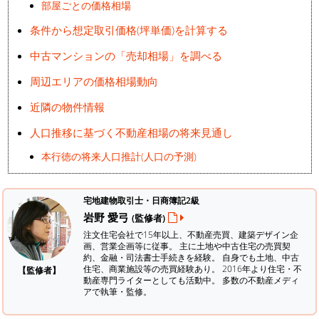
部屋ごとの価格相場
条件から想定取引価格(坪単価)を計算する
中古マンションの「売却相場」を調べる
周辺エリアの価格相場動向
近隣の物件情報
人口推移に基づく不動産相場の将来見通し
本行徳の将来人口推計(人口の予測)
宅地建物取引士・日商簿記2級
岩野 愛弓
(監修者)
注文住宅会社で15年以上、不動産売買、建築デザイン企
画、営業企画等に従事。 主に土地や中古住宅の売買契
約、金融・司法書士手続きを経験。
自身でも土地、中古
住宅、商業施設等の売買経験あり。 2016年より住宅・不
【監修者】
動産専門ライターとしても活動中。 多数の不動産メディ
アで執筆・監修。