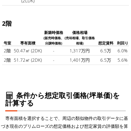
(2LDK)
2階
新築時価格
価格相場
(販売時価格、
(売却相場、取引価格
号室
専有面積
想定賃料
利回り
分譲時価格)
相場)
2階
50.47㎡
(2DK)
-
1,317万円
6.5万
6.0%
2階
51.72㎡
(2DK)
-
1,401万円
6.5万
5.6%
条件から想定取引価格(坪単価)を
計算する
専有面積を選択することで、周辺の類似物件の取引データに基
づき現在のプリムローズの想定価格および想定家賃の評価額を算