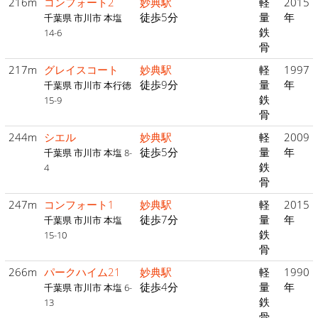
216m
コンフォート2
妙典駅
軽
2015
徒歩5分
量
年
千葉県 市川市 本塩
鉄
14-6
骨
217m
グレイスコート
妙典駅
軽
1997
徒歩9分
量
年
千葉県 市川市 本行徳
鉄
15-9
骨
244m
シエル
妙典駅
軽
2009
徒歩5分
量
年
千葉県 市川市 本塩 8-
鉄
4
骨
247m
コンフォート1
妙典駅
軽
2015
徒歩7分
量
年
千葉県 市川市 本塩
鉄
15-10
骨
266m
パークハイム21
妙典駅
軽
1990
徒歩4分
量
年
千葉県 市川市 本塩 6-
鉄
13
骨