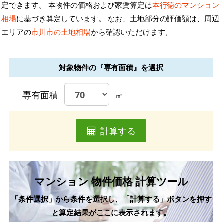
定できます。 本物件の価格および家賃算定は
本行徳のマンション
相場
に基づき算定しています。 なお、土地部分の評価額は、周辺
エリアの
市川市の土地相場
から確認いただけます。
対象物件の『専有面積』を選択
専有面積
㎡
計算する
マンション 物件価格 計算ツール
「条件選択」から条件を選択し、「計算する」ボタンを押す
と算定結果がここに表示されます。