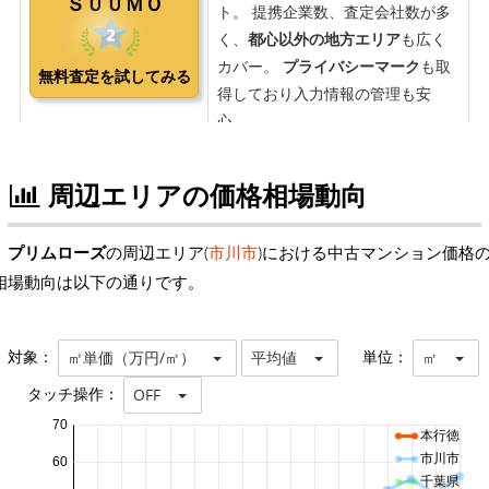
周辺エリアの価格相場動向
プリムローズ
の周辺エリア(
市川市
)における中古マンション価格
相場動向は以下の通りです。
対象：
単位：
㎡単価（万円/㎡）
平均値
㎡
タッチ操作：
OFF
70
本行徳
市川市
60
千葉県