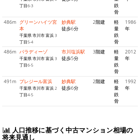
鉄
丁目6-3
骨
486m
グリーンハイツ宮
妙典駅
2階建
軽
1986
本
徒歩6分
量
年
鉄
千葉県 市川市 富浜 3
骨
丁目5-4
486m
パラディーゾ
市川塩浜駅
3階建
軽
2012
徒歩5分
量
年
千葉県 市川市 富浜 3
鉄
丁目6-5
骨
491m
プレジール富浜
妙典駅
2階建
軽
1992
徒歩6分
量
年
千葉県 市川市 富浜 2
鉄
丁目4-5
骨
人口推移に基づく中古マンション相場の
将来見通し