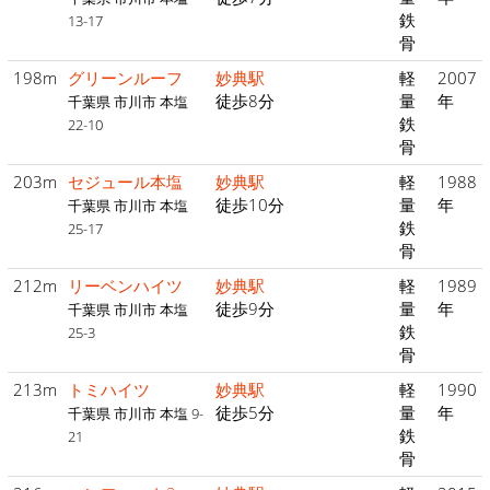
鉄
13-17
骨
198m
グリーンルーフ
妙典駅
軽
2007
徒歩8分
量
年
千葉県 市川市 本塩
鉄
22-10
骨
203m
セジュール本塩
妙典駅
軽
1988
徒歩10分
量
年
千葉県 市川市 本塩
鉄
25-17
骨
212m
リーベンハイツ
妙典駅
軽
1989
徒歩9分
量
年
千葉県 市川市 本塩
鉄
25-3
骨
213m
トミハイツ
妙典駅
軽
1990
徒歩5分
量
年
千葉県 市川市 本塩 9-
鉄
21
骨