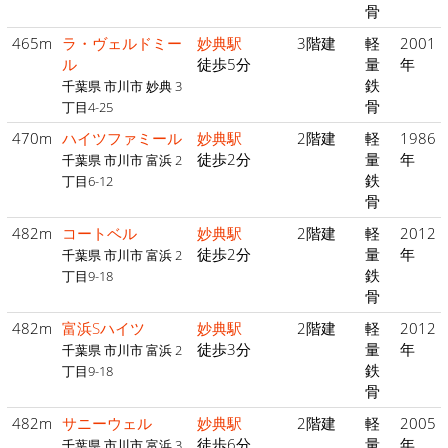
骨
465m
ラ・ヴェルドミー
妙典駅
3階建
軽
2001
ル
徒歩5分
量
年
鉄
千葉県 市川市 妙典 3
骨
丁目4-25
470m
ハイツファミール
妙典駅
2階建
軽
1986
徒歩2分
量
年
千葉県 市川市 富浜 2
鉄
丁目6-12
骨
482m
コートベル
妙典駅
2階建
軽
2012
徒歩2分
量
年
千葉県 市川市 富浜 2
鉄
丁目9-18
骨
482m
富浜Sハイツ
妙典駅
2階建
軽
2012
徒歩3分
量
年
千葉県 市川市 富浜 2
鉄
丁目9-18
骨
482m
サニーウェル
妙典駅
2階建
軽
2005
徒歩6分
量
年
千葉県 市川市 富浜 3