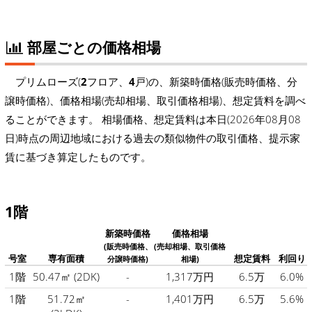
部屋ごとの価格相場
プリムローズ(
2
フロア、
4
戸)の、新築時価格(販売時価格、分
譲時価格)、価格相場(売却相場、取引価格相場)、想定賃料を調べ
ることができます。 相場価格、想定賃料は本日(2026年08月08
日)時点の周辺地域における過去の類似物件の取引価格、提示家
賃に基づき算定したものです。
1階
新築時価格
価格相場
(販売時価格、
(売却相場、取引価格
号室
専有面積
想定賃料
利回り
分譲時価格)
相場)
1階
50.47㎡
(2DK)
-
1,317万円
6.5万
6.0%
1階
51.72㎡
-
1,401万円
6.5万
5.6%