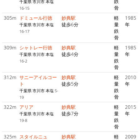
鉄
千葉県 市川市 本塩
骨
16-15
305m
ドミュール行徳
妙典駅
軽
1985
徒歩6分
量
年
千葉県 市川市 本塩
鉄
16-17
骨
309m
シャトレー行徳
妙典駅
軽
1985
徒歩4分
量
年
千葉県 市川市 本塩
鉄
16-2
骨
312m
サニーアイルコー
妙典駅
軽
2010
ト
徒歩5分
量
年
鉄
千葉県 市川市 本塩 5-
骨
19
322m
アリア
妙典駅
軽
2015
徒歩7分
量
年
千葉県 市川市 本塩
鉄
19-8
骨
325m
スタイルニュ
妙典駅
軽
2009