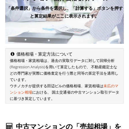
「条件選択」から条件を選択し、「計算する」ボタンを押す
と算定結果がここに表示されます。
価格相場・算定方法について
価格相場・家賃相場は、過去の実取引データに対して回帰分析
(Regression Analysis)を用いて算定したもので、 不動産鑑定士な
どの専門家が実際に価格査定を行う際と同等の算定手法を適用し
ています。
ウチノカチが提供する田辺ビルの価格相場、家賃相場は
末広のマ
ンション相場
における、 国土交通省の中古マンション取引データ
に基づき算定しています。
中古マンションの「売却相場」を