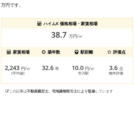
万円です。
ハイムK 価格相場・家賃相場
38.7
万円/㎡
家賃相場
築年数
駅距離
評価点
2,243
32.6
10.0
3.6
円/㎡
年
円/㎡
点
(平均値)
市川駅
物件評価
この記事は
不動産鑑定士、宅地建物取引士により監修
しています