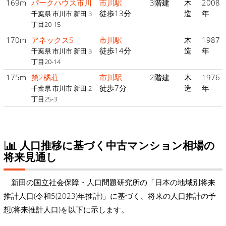
169m
パークハウス市川
市川駅
3階建
木
2008
徒歩13分
造
年
千葉県 市川市 新田 3
丁目20-15
170m
アネックスS
市川駅
木
1987
徒歩14分
造
年
千葉県 市川市 新田 3
丁目20-14
175m
第2橘荘
市川駅
2階建
木
1976
徒歩7分
造
年
千葉県 市川市 新田 2
丁目25-3
人口推移に基づく中古マンション相場の
将来見通し
新田の国立社会保障・人口問題研究所の「日本の地域別将来
推計人口(令和5(2023)年推計)」に基づく、将来の人口推計の予
想(将来推計人口)を以下に示します。