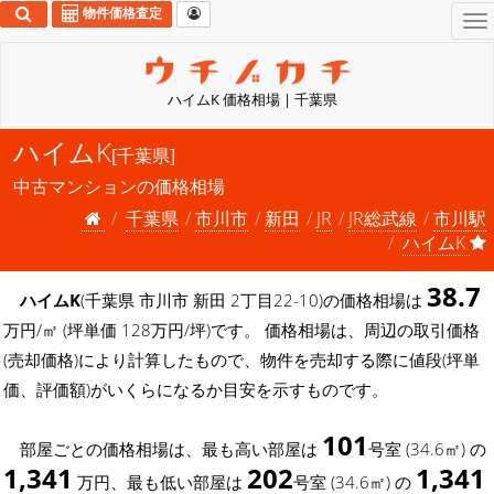
物件価格査定
To
na
ハイムK 価格相場 | 千葉県
ハイムK
[千葉県]
中古マンションの価格相場
千葉県
市川市
新田
JR
JR総武線
市川駅
ハイムK
38.7
ハイムK
(千葉県 市川市 新田 2丁目22-10)の価格相場は
万円/㎡ (坪単価 128万円/坪)です。 価格相場は、周辺の取引価格
(売却価格)により計算したもので、物件を売却する際に値段(坪単
価、評価額)がいくらになるか目安を示すものです。
101
部屋ごとの価格相場は、最も高い部屋は
号室 (34.6㎡) の
1,341
202
1,341
万円、最も低い部屋は
号室 (34.6㎡) の