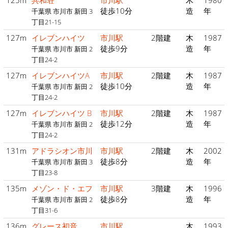
125m
共和荘
市川駅
木
1980
徒歩10分
造
年
千葉県 市川市 新田 3
丁目21-15
127m
イレブンハイツ
市川駅
2階建
木
1987
徒歩9分
造
年
千葉県 市川市 新田 2
丁目24-2
127m
イレブンハイツA
市川駅
2階建
木
1987
徒歩10分
造
年
千葉県 市川市 新田 2
丁目24-2
127m
イレブンハイツ B
市川駅
2階建
木
1987
徒歩12分
造
年
千葉県 市川市 新田 2
丁目24-2
131m
アドラシオン市川
市川駅
2階建
木
2002
徒歩8分
造
年
千葉県 市川市 新田 3
丁目23-8
135m
メゾン・ド・エフ
市川駅
3階建
木
1996
徒歩8分
造
年
千葉県 市川市 新田 2
丁目31-6
136m
グレース初音
市川駅
木
1993