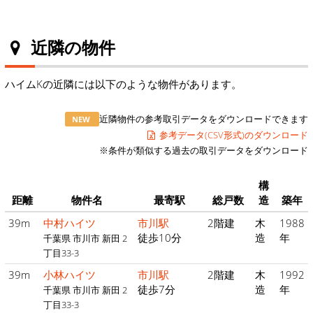
近隣の物件
ハイムKの近隣には以下のような物件があります。
近隣物件の参考取引データをダウンロードできます
NEW
参考データ(CSV形式)のダウンロード
※条件が類似する過去の取引データをダウンロード
構
距離
物件名
最寄駅
総戸数
造
築年
39m
中村ハイツ
市川駅
2階建
木
1988
徒歩10分
造
年
千葉県 市川市 新田 2
丁目33-3
39m
小林ハイツ
市川駅
2階建
木
1992
徒歩7分
造
年
千葉県 市川市 新田 2
丁目33-3