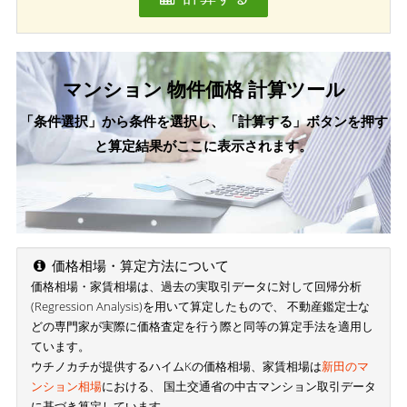
マンション 物件価格 計算ツール
「条件選択」から条件を選択し、「計算する」ボタンを押す
と算定結果がここに表示されます。
価格相場・算定方法について
価格相場・家賃相場は、過去の実取引データに対して回帰分析
(Regression Analysis)を用いて算定したもので、 不動産鑑定士な
どの専門家が実際に価格査定を行う際と同等の算定手法を適用し
ています。
ウチノカチが提供するハイムKの価格相場、家賃相場は
新田のマ
ンション相場
における、 国土交通省の中古マンション取引データ
に基づき算定しています。