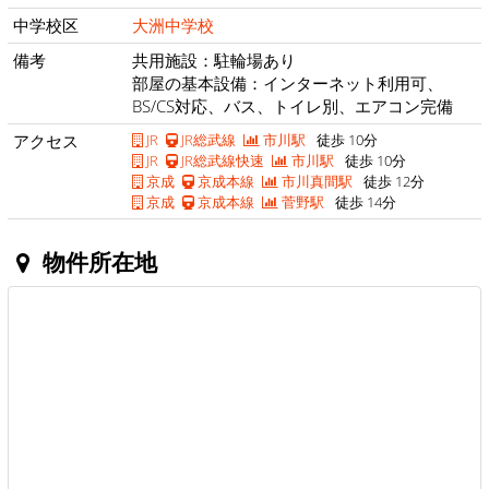
中学校区
大洲中学校
備考
共用施設：駐輪場あり
部屋の基本設備：インターネット利用可、
BS/CS対応、バス、トイレ別、エアコン完備
アクセス
JR
JR総武線
市川駅
徒歩 10分
JR
JR総武線快速
市川駅
徒歩 10分
京成
京成本線
市川真間駅
徒歩 12分
京成
京成本線
菅野駅
徒歩 14分
物件所在地