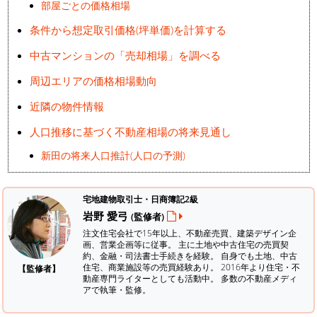
部屋ごとの価格相場
条件から想定取引価格(坪単価)を計算する
中古マンションの「売却相場」を調べる
周辺エリアの価格相場動向
近隣の物件情報
人口推移に基づく不動産相場の将来見通し
新田の将来人口推計(人口の予測)
宅地建物取引士・日商簿記2級
岩野 愛弓
(監修者)
注文住宅会社で15年以上、不動産売買、建築デザイン企
画、営業企画等に従事。 主に土地や中古住宅の売買契
約、金融・司法書士手続きを経験。
自身でも土地、中古
住宅、商業施設等の売買経験あり。 2016年より住宅・不
【監修者】
動産専門ライターとしても活動中。 多数の不動産メディ
アで執筆・監修。