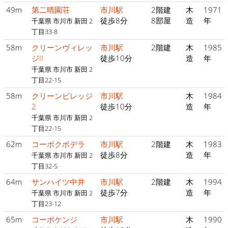
49m
第二晴園荘
市川駅
2階建
木
1971
徒歩8分
8部屋
造
年
千葉県 市川市 新田 2
丁目33-8
58m
クリーンヴィレッ
市川駅
2階建
木
1985
ジII
徒歩10分
造
年
千葉県 市川市 新田 2
丁目22-15
58m
クリーンビレッジ
市川駅
木
1984
2
徒歩10分
造
年
千葉県 市川市 新田 2
丁目22-15
62m
コーポクボデラ
市川駅
2階建
木
1983
徒歩8分
造
年
千葉県 市川市 新田 2
丁目32-5
64m
サンハイツ中井
市川駅
2階建
木
1994
徒歩7分
造
年
千葉県 市川市 新田 2
丁目23-12
65m
コーポケンジ
市川駅
木
1990