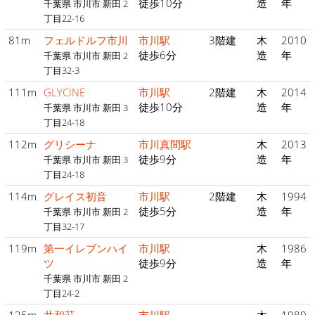
徒歩10分
造
年
千葉県 市川市 新田 2
丁目22-16
81m
フェルドルフ市川
市川駅
3階建
木
2010
徒歩6分
造
年
千葉県 市川市 新田 2
丁目32-3
111m
GLYCINE
市川駅
2階建
木
2014
徒歩10分
造
年
千葉県 市川市 新田 3
丁目24-18
112m
グリシーナ
市川真間駅
木
2013
徒歩9分
造
年
千葉県 市川市 新田 3
丁目24-18
114m
グレイス初音
市川駅
2階建
木
1994
徒歩5分
造
年
千葉県 市川市 新田 2
丁目32-17
119m
第一イレブンハイ
市川駅
木
1986
ツ
徒歩9分
造
年
千葉県 市川市 新田 2
丁目24-2