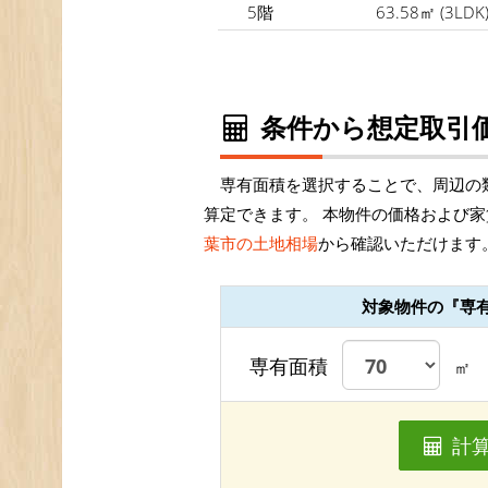
5階
63.58㎡
(3LDK
条件から想定取引価
専有面積を選択することで、周辺の
算定できます。 本物件の価格および家
葉市の土地相場
から確認いただけます
対象物件の『専
専有面積
㎡
計