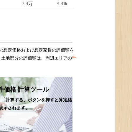
7.4万
4.4%
の想定価格および想定家賃の評価額を
、土地部分の評価額は、周辺エリアの
千
件価格 計算ツール
、「計算する」ボタンを押すと算定結
表示されます。