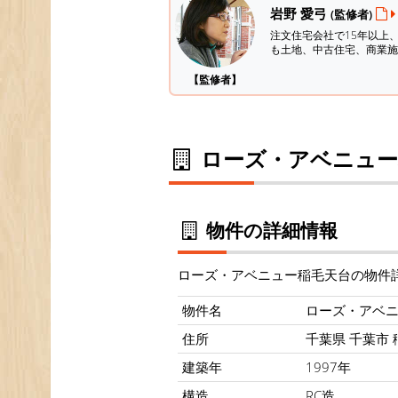
岩野 愛弓
(監修者)
注文住宅会社で15年以上
も土地、中古住宅、商業施
【監修者】
ローズ・アベニュー
物件の詳細情報
ローズ・アベニュー稲毛天台の物件
物件名
ローズ・アベ
住所
千葉県 千葉市 稲
建築年
1997年
構造
RC造