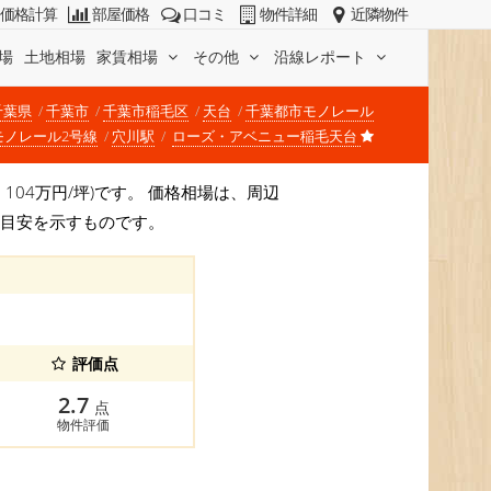
価格計算
部屋価格
口コミ
物件詳細
近隣物件
場
土地相場
家賃相場
その他
沿線レポート
千葉県
千葉市
千葉市稲毛区
天台
千葉都市モノレール
モノレール2号線
穴川駅
ローズ・アベニュー稲毛天台
価 104万円/坪)です。 価格相場は、周辺
か目安を示すものです。
評価点
2.7
点
物件評価