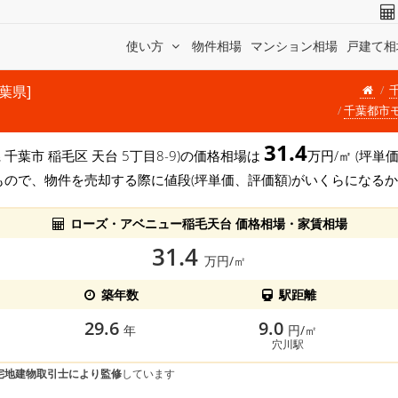
使い方
物件相場
マンション相場
戸建て相
千葉県]
千葉都市
31.4
 千葉市 稲毛区 天台 5丁目8-9)の価格相場は
万円/㎡ (坪単
もので、物件を売却する際に値段(坪単価、評価額)がいくらになる
ローズ・アベニュー稲毛天台 価格相場・家賃相場
31.4
万円/㎡
築年数
駅距離
29.6
9.0
年
円/㎡
穴川駅
宅地建物取引士により監修
しています