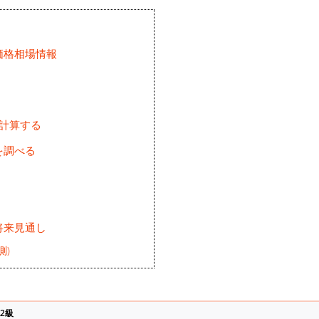
価格相場情報
を計算する
を調べる
将来見通し
測)
2級