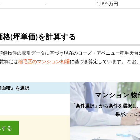
)
-
1,995万円
格(坪単価)を計算する
類似物件の取引データに基づき現在のローズ・アベニュー稲毛天台
賃算定は
稲毛区のマンション相場
に基づき算定しています。 なお
。
有面積』を選択
マンション 物
「条件選択」から条件を選択し
果がここに
算する