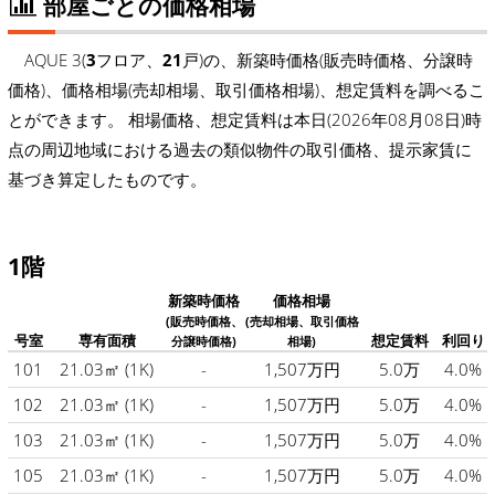
部屋ごとの価格相場
AQUE 3(
3
フロア、
21
戸)の、新築時価格(販売時価格、分譲時
価格)、価格相場(売却相場、取引価格相場)、想定賃料を調べるこ
とができます。 相場価格、想定賃料は本日(2026年08月08日)時
点の周辺地域における過去の類似物件の取引価格、提示家賃に
基づき算定したものです。
1階
新築時価格
価格相場
(販売時価格、
(売却相場、取引価格
号室
専有面積
想定賃料
利回り
分譲時価格)
相場)
101
21.03㎡
(1K)
-
1,507万円
5.0万
4.0%
102
21.03㎡
(1K)
-
1,507万円
5.0万
4.0%
103
21.03㎡
(1K)
-
1,507万円
5.0万
4.0%
105
21.03㎡
(1K)
-
1,507万円
5.0万
4.0%