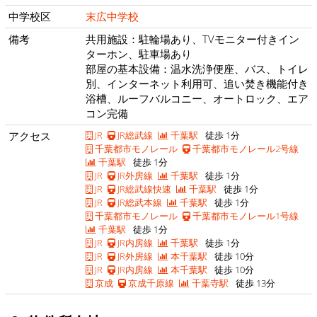
中学校区
末広中学校
備考
共用施設：駐輪場あり、TVモニター付きイン
ターホン、駐車場あり
部屋の基本設備：温水洗浄便座、バス、トイレ
別、インターネット利用可、追い焚き機能付き
浴槽、ルーフバルコニー、オートロック、エア
コン完備
アクセス
JR
JR総武線
千葉駅
徒歩 1分
千葉都市モノレール
千葉都市モノレール2号線
千葉駅
徒歩 1分
JR
JR外房線
千葉駅
徒歩 1分
JR
JR総武線快速
千葉駅
徒歩 1分
JR
JR総武本線
千葉駅
徒歩 1分
千葉都市モノレール
千葉都市モノレール1号線
千葉駅
徒歩 1分
JR
JR内房線
千葉駅
徒歩 1分
JR
JR外房線
本千葉駅
徒歩 10分
JR
JR内房線
本千葉駅
徒歩 10分
京成
京成千原線
千葉寺駅
徒歩 13分