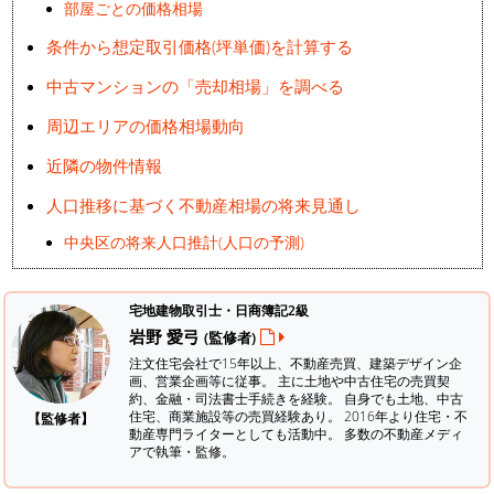
部屋ごとの価格相場
条件から想定取引価格(坪単価)を計算する
中古マンションの「売却相場」を調べる
周辺エリアの価格相場動向
近隣の物件情報
人口推移に基づく不動産相場の将来見通し
中央区の将来人口推計(人口の予測)
宅地建物取引士・日商簿記2級
岩野 愛弓
(監修者)
注文住宅会社で15年以上、不動産売買、建築デザイン企
画、営業企画等に従事。 主に土地や中古住宅の売買契
約、金融・司法書士手続きを経験。
自身でも土地、中古
住宅、商業施設等の売買経験あり。 2016年より住宅・不
【監修者】
動産専門ライターとしても活動中。 多数の不動産メディ
アで執筆・監修。