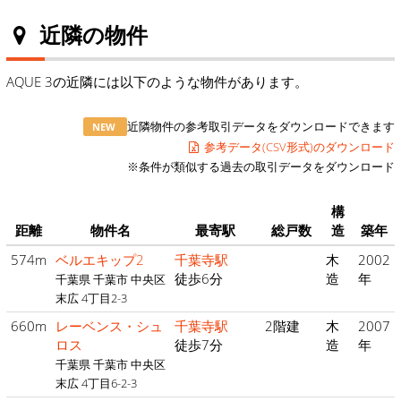
近隣の物件
AQUE 3の近隣には以下のような物件があります。
近隣物件の参考取引データをダウンロードできます
NEW
参考データ(CSV形式)のダウンロード
※条件が類似する過去の取引データをダウンロード
構
距離
物件名
最寄駅
総戸数
造
築年
574m
ベルエキップ2
千葉寺駅
木
2002
徒歩6分
造
年
千葉県 千葉市 中央区
末広 4丁目2-3
660m
レーベンス・シュ
千葉寺駅
2階建
木
2007
ロス
徒歩7分
造
年
千葉県 千葉市 中央区
末広 4丁目6-2-3