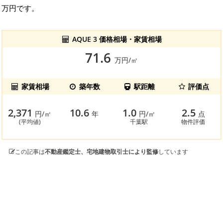
万円です。
AQUE 3 価格相場・家賃相場
71.6
万円/㎡
家賃相場
築年数
駅距離
評価点
2,371
10.6
1.0
2.5
円/㎡
年
円/㎡
点
(平均値)
千葉駅
物件評価
この記事は
不動産鑑定士、宅地建物取引士により監修
しています