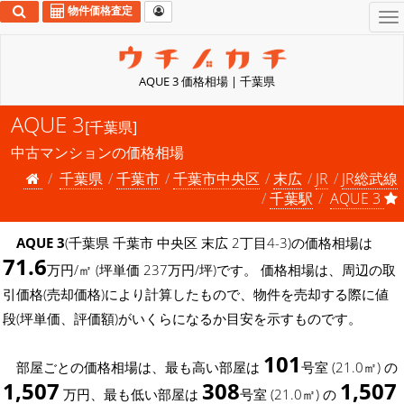
物件価格査定
To
na
AQUE 3 価格相場 | 千葉県
AQUE 3
[千葉県]
中古マンションの価格相場
千葉県
千葉市
千葉市中央区
末広
JR
JR総武線
千葉駅
AQUE 3
AQUE 3
(千葉県 千葉市 中央区 末広 2丁目4-3)の価格相場は
71.6
万円/㎡ (坪単価 237万円/坪)です。 価格相場は、周辺の取
引価格(売却価格)により計算したもので、物件を売却する際に値
段(坪単価、評価額)がいくらになるか目安を示すものです。
101
部屋ごとの価格相場は、最も高い部屋は
号室 (21.0㎡) の
1,507
308
1,507
万円、最も低い部屋は
号室 (21.0㎡) の