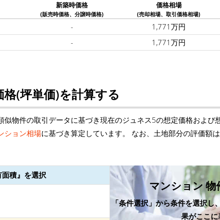
新築時価格
価格相場
(販売時価格、分譲時価格)
(売却相場、取引価格相場)
-
1,771万円
-
1,771万円
格(坪単価)を計算する
類似物件の取引データに基づき現在のジュネス5の想定価格および想
ンション相場
に基づき算定しています。 なお、土地部分の評価額
有面積』を選択
マンション 物
「条件選択」から条件を選択し
果がここに