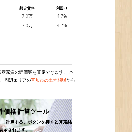
想定賃料
利回り
7.0万
4.7%
7.0万
4.7%
定家賃の評価額を算定できます。 本
は、周辺エリアの
草加市の土地相場
から
件価格 計算ツール
、「計算する」ボタンを押すと算定結
表示されます。