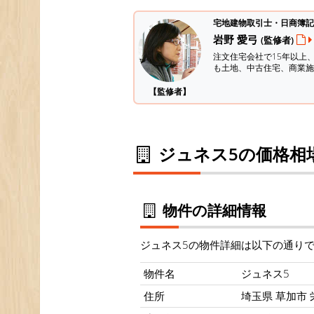
宅地建物取引士・日商簿記
岩野 愛弓
(監修者)
注文住宅会社で15年以上
も土地、中古住宅、商業施
【監修者】
ジュネス5の価格相
物件の詳細情報
ジュネス5の物件詳細は以下の通り
物件名
ジュネス5
住所
埼玉県 草加市 栄