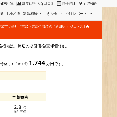
価格計算
部屋価格
口コミ
物件詳細
近隣物件
場
土地相場
家賃相場
その他
沿線レポート
草加市
栄町
東武
東武伊勢崎線
新田駅
ジュネス5
 価格相場は、周辺の取引価格(売却価格)に
1,744
号室 (46.4㎡) の
万円です。
評価点
2.8
点
物件評価