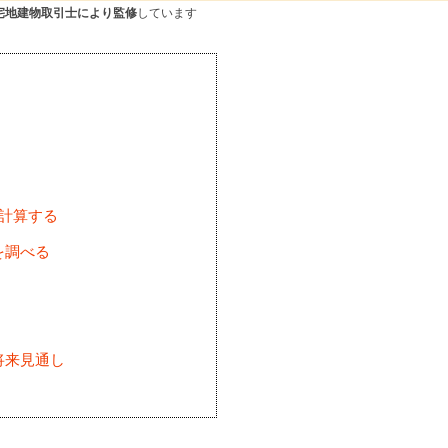
宅地建物取引士により監修
しています
を計算する
を調べる
将来見通し
)