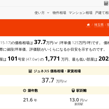
使い方
物件相場
マンション相場
戸建て相
埼玉県
37.7
15-17)の価格相場は
万円/㎡ (坪単価 125万円/坪)です。
際に値段(坪単価、評価額)がいくらになるか目安を示すものです。
101
1,771
202
部屋は
号室 (47.0㎡) の
万円、最も低い部屋は
ジュネス5 価格相場・家賃相場
37.7
万円/㎡
築年数
駅距離
21.6
13.0
年
円/㎡
新田駅