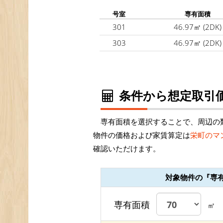
号室
専有面積
301
46.97㎡
(2DK)
303
46.97㎡
(2DK)
条件から想定取引価
専有面積を選択することで、周辺の
物件の価格および家賃算定は
栄町のマ
確認いただけます。
対象物件の『専
専有面積
㎡