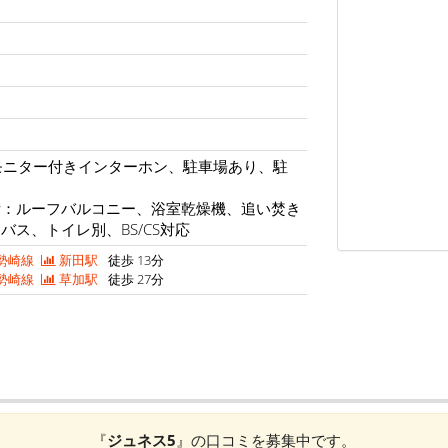
モニター付きインターホン、駐車場あり、駐
備：ルーフバルコニー、浴室乾燥機、追い焚き
バス、トイレ別、BS/CS対応
勢崎線
新田駅
徒歩 13分
勢崎線
草加駅
徒歩 27分
『
ジュネス5
』の口コミを募集中です。