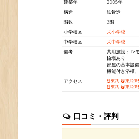
建築年
2005年
構造
鉄骨造
階数
3階
小学校区
栄小学校
中学校区
栄中学校
備考
共用施設：TV
輪場あり
部屋の基本設
機能付き浴槽、
アクセス
東武
東武伊
東武
東武伊
口コミ・評判