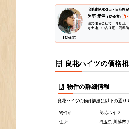
宅地建物取引士・日商簿記
岩野 愛弓
(監修者)
注文住宅会社で15年以上
も土地、中古住宅、商業施
【監修者】
良花ハイツの価格相
物件の詳細情報
良花ハイツの物件詳細は以下の通り
物件名
良花ハイツ
住所
埼玉県 川越市 東