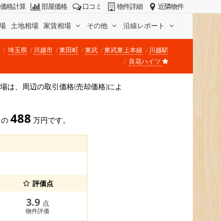
価格計算
部屋価格
口コミ
物件詳細
近隣物件
場
土地相場
家賃相場
その他
沿線レポート
埼玉県
川越市
東田町
東武
東武東上本線
川越駅
良花ハイツ
価格相場は、周辺の取引価格(売却価格)によ
488
) の
万円です。
評価点
3.9
点
物件評価