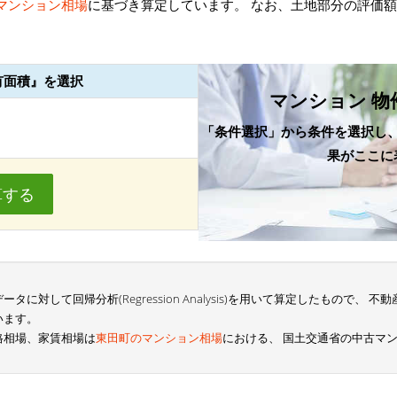
マンション相場
に基づき算定しています。 なお、土地部分の評価
有面積』を選択
マンション 物
「条件選択」から条件を選択し
果がここに
算する
に対して回帰分析(Regression Analysis)を用いて算定したもので、
います。
格相場、家賃相場は
東田町のマンション相場
における、 国土交通省の中古マ