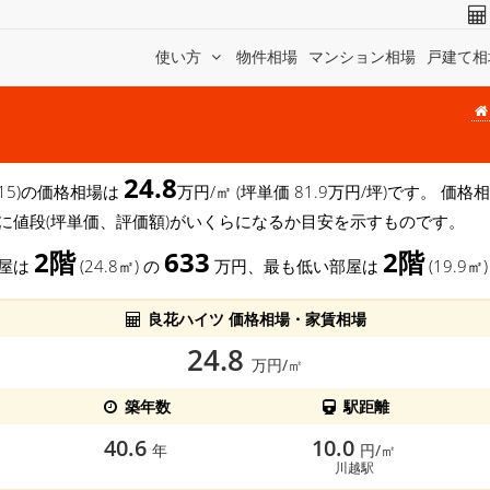
使い方
物件相場
マンション相場
戸建て相
24.8
-15)の価格相場は
万円/㎡ (坪単価 81.9万円/坪)です。 
に値段(坪単価、評価額)がいくらになるか目安を示すものです。
2階
633
2階
部屋は
(24.8㎡) の
万円、最も低い部屋は
(19.9㎡
良花ハイツ 価格相場・家賃相場
24.8
万円/㎡
築年数
駅距離
40.6
10.0
年
円/㎡
川越駅