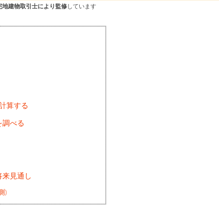
宅地建物取引士により監修
しています
を計算する
を調べる
将来見通し
測)