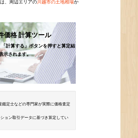
額は、周辺エリアの
川越市の土地相場
か
件価格 計算ツール
、「計算する」ボタンを押すと算定結
表示されます。
 不動産鑑定士などの専門家が実際に価格査定
ンション取引データに基づき算定してい