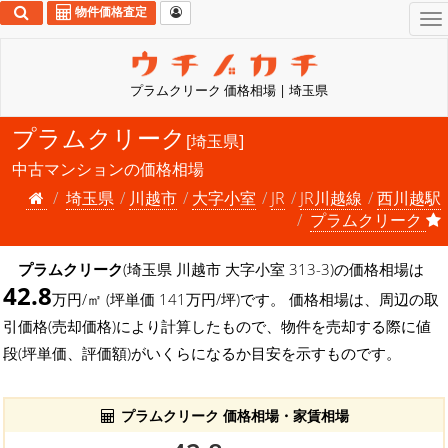
物件価格査定
To
na
プラムクリーク 価格相場 | 埼玉県
プラムクリーク
[埼玉県]
中古マンションの価格相場
埼玉県
川越市
大字小室
JR
JR川越線
西川越駅
プラムクリーク
プラムクリーク
(埼玉県 川越市 大字小室 313-3)の価格相場は
42.8
万円/㎡ (坪単価 141万円/坪)です。 価格相場は、周辺の取
引価格(売却価格)により計算したもので、物件を売却する際に値
段(坪単価、評価額)がいくらになるか目安を示すものです。
プラムクリーク 価格相場・家賃相場