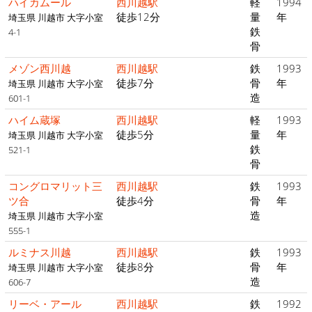
ハイカムール
西川越駅
軽
1994
徒歩12分
量
年
埼玉県 川越市 大字小室
鉄
4-1
骨
メゾン西川越
西川越駅
鉄
1993
徒歩7分
骨
年
埼玉県 川越市 大字小室
造
601-1
ハイム蔵塚
西川越駅
軽
1993
徒歩5分
量
年
埼玉県 川越市 大字小室
鉄
521-1
骨
コングロマリット三
西川越駅
鉄
1993
ツ合
徒歩4分
骨
年
造
埼玉県 川越市 大字小室
555-1
ルミナス川越
西川越駅
鉄
1993
徒歩8分
骨
年
埼玉県 川越市 大字小室
造
606-7
リーベ・アール
西川越駅
鉄
1992