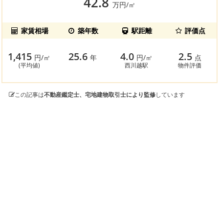
42.8
万円/㎡
家賃相場
築年数
駅距離
評価点
1,415
25.6
4.0
2.5
円/㎡
年
円/㎡
点
(平均値)
西川越駅
物件評価
この記事は
不動産鑑定士、宅地建物取引士により監修
しています