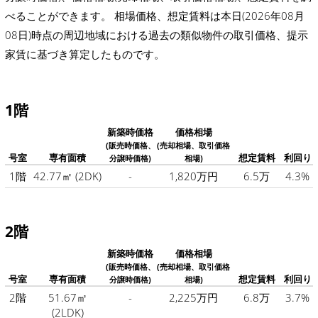
べることができます。 相場価格、想定賃料は本日(2026年08月
08日)時点の周辺地域における過去の類似物件の取引価格、提示
家賃に基づき算定したものです。
1階
新築時価格
価格相場
(販売時価格、
(売却相場、取引価格
号室
専有面積
想定賃料
利回り
分譲時価格)
相場)
1階
42.77㎡
(2DK)
-
1,820万円
6.5万
4.3%
2階
新築時価格
価格相場
(販売時価格、
(売却相場、取引価格
号室
専有面積
想定賃料
利回り
分譲時価格)
相場)
2階
51.67㎡
-
2,225万円
6.8万
3.7%
(2LDK)