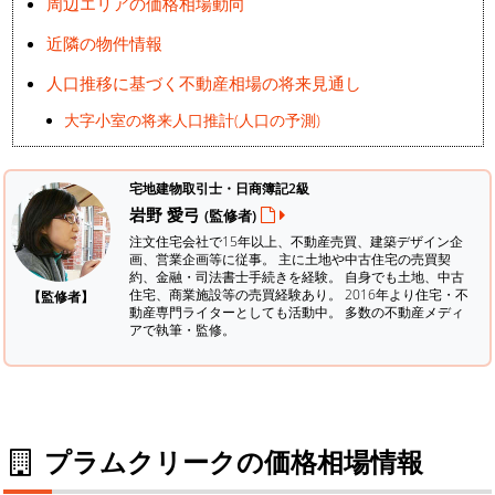
周辺エリアの価格相場動向
近隣の物件情報
人口推移に基づく不動産相場の将来見通し
大字小室の将来人口推計(人口の予測)
宅地建物取引士・日商簿記2級
岩野 愛弓
(監修者)
注文住宅会社で15年以上、不動産売買、建築デザイン企
画、営業企画等に従事。 主に土地や中古住宅の売買契
約、金融・司法書士手続きを経験。
自身でも土地、中古
住宅、商業施設等の売買経験あり。 2016年より住宅・不
【監修者】
動産専門ライターとしても活動中。 多数の不動産メディ
アで執筆・監修。
プラムクリークの価格相場情報