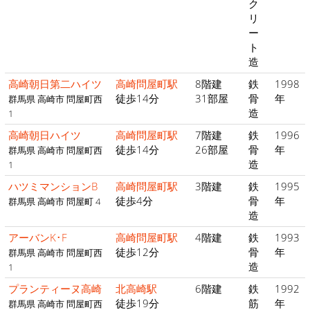
ク
リ
ー
ト
造
高崎朝日第二ハイツ
高崎問屋町駅
8階建
鉄
1998
徒歩14分
31部屋
骨
年
群馬県 高崎市 問屋町西
造
1
高崎朝日ハイツ
高崎問屋町駅
7階建
鉄
1996
徒歩14分
26部屋
骨
年
群馬県 高崎市 問屋町西
造
1
ハツミマンションB
高崎問屋町駅
3階建
鉄
1995
徒歩4分
骨
年
群馬県 高崎市 問屋町 4
造
アーバンK･F
高崎問屋町駅
4階建
鉄
1993
徒歩12分
骨
年
群馬県 高崎市 問屋町西
造
1
プランティーヌ高崎
北高崎駅
6階建
鉄
1992
徒歩19分
筋
年
群馬県 高崎市 問屋町西