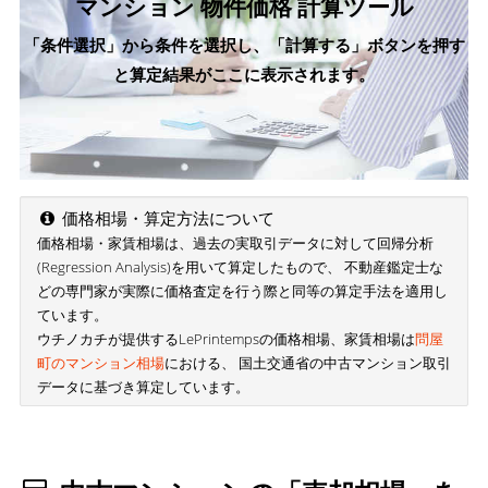
マンション 物件価格 計算ツール
「条件選択」から条件を選択し、「計算する」ボタンを押す
と算定結果がここに表示されます。
価格相場・算定方法について
価格相場・家賃相場は、過去の実取引データに対して回帰分析
(Regression Analysis)を用いて算定したもので、 不動産鑑定士な
どの専門家が実際に価格査定を行う際と同等の算定手法を適用し
ています。
ウチノカチが提供するLePrintempsの価格相場、家賃相場は
問屋
町のマンション相場
における、 国土交通省の中古マンション取引
データに基づき算定しています。