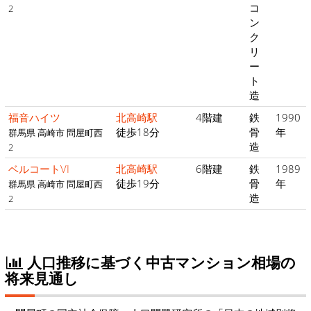
コ
2
ン
ク
リ
ー
ト
造
福音ハイツ
北高崎駅
4階建
鉄
1990
徒歩18分
骨
年
群馬県 高崎市 問屋町西
造
2
ベルコートVI
北高崎駅
6階建
鉄
1989
徒歩19分
骨
年
群馬県 高崎市 問屋町西
造
2
人口推移に基づく中古マンション相場の
将来見通し