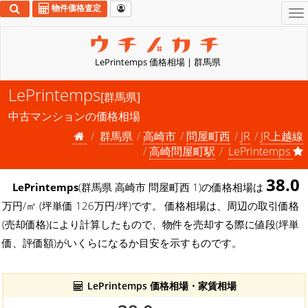
物件価格査定
To
na
LePrintemps 価格相場 | 群馬県
LePrintemps
[群馬県]
中古マンションの価格相場
群馬県
高崎市
問屋町西
JR
JR上越線
高崎問屋町駅
LePrintemps
38.0
LePrintemps
(群馬県 高崎市 問屋町西 1)の価格相場は
万円/㎡ (坪単価 126万円/坪)です。 価格相場は、周辺の取引価格
(売却価格)により計算したもので、物件を売却する際に値段(坪単
価、評価額)がいくらになるか目安を示すものです。
LePrintemps 価格相場・家賃相場