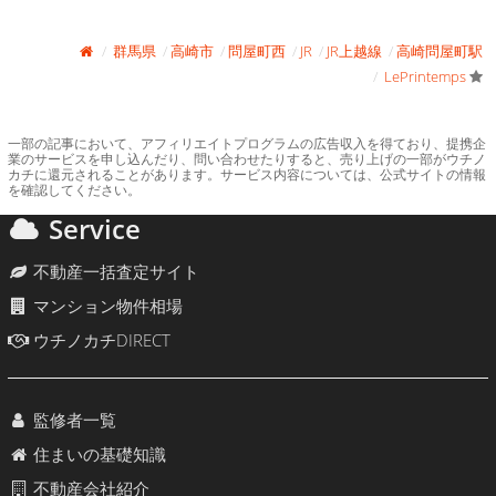
群馬県
高崎市
問屋町西
JR
JR上越線
高崎問屋町駅
LePrintemps
一部の記事において、アフィリエイトプログラムの広告収入を得ており、提携企
業のサービスを申し込んだり、問い合わせたりすると、売り上げの一部がウチノ
カチに還元されることがあります。サービス内容については、公式サイトの情報
を確認してください。
Service
不動産一括査定サイト
マンション物件相場
ウチノカチDIRECT
監修者一覧
住まいの基礎知識
不動産会社紹介