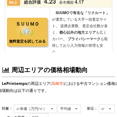
周辺エリアの価格相場動向
LePrintemps
の周辺エリア(
高崎市
)における中古マンション価格
相場動向は以下の通りです。
対象：
単位：
㎡単価（万円/㎡）
平均値
㎡