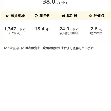
38.0
万円/㎡
家賃相場
築年数
駅距離
評価点
1,347
18.4
24.0
2.6
円/㎡
年
円/㎡
点
(平均値)
高崎問屋町駅
物件評価
この記事は
不動産鑑定士、宅地建物取引士により監修
しています