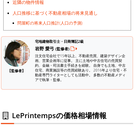
近隣の物件情報
人口推移に基づく不動産相場の将来見通し
問屋町の将来人口推計(人口の予測)
宅地建物取引士・日商簿記2級
岩野 愛弓
(監修者)
注文住宅会社で15年以上、不動産売買、建築デザイン企
画、営業企画等に従事。 主に土地や中古住宅の売買契
約、金融・司法書士手続きを経験。
自身でも土地、中古
住宅、商業施設等の売買経験あり。 2016年より住宅・不
【監修者】
動産専門ライターとしても活動中。 多数の不動産メディ
アで執筆・監修。
LePrintempsの価格相場情報