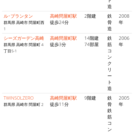
ト
造
ル･プランタン
高崎問屋町駅
2階建
鉄
2008
徒歩24分
骨
年
群馬県 高崎市 問屋町西
造
1
シーズガーデン高崎
高崎問屋町駅
14階建
鉄
2006
徒歩3分
74部屋
筋
年
群馬県 高崎市 問屋町 4
コ
丁目5-1
ン
ク
リ
ー
ト
造
TWINSOLZERO
高崎問屋町駅
9階建
鉄
2005
徒歩11分
骨
年
群馬県 高崎市 問屋町 2
鉄
筋
コ
ン