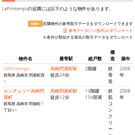
LePrintempsの近隣には以下のような物件があります。
近隣物件の参考取引データをダウンロードできます
NEW
参考データ(CSV形式)のダウンロード
※条件が類似する過去の取引データをダウンロード
構
物件名
最寄駅
総戸数
造
築年
LePrintemps
高崎問屋町駅
2階建
鉄
2008
徒歩24分
骨
年
群馬県 高崎市 問屋町西
造
1
センチュリー高崎問
高崎問屋町駅
14階建
鉄
2008
屋町
徒歩12分
154部屋
筋
年
コ
群馬県 高崎市 問屋町 1
ン
丁目4-1
ク
リ
ー