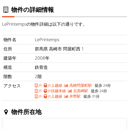
物件の詳細情報
LePrintempsの物件詳細は以下の通りです。
物件名
LePrintemps
住所
群馬県 高崎市 問屋町西 1
建築年
2008年
構造
鉄骨造
階数
2階
アクセス
JR
JR上越線
高崎問屋町駅
徒歩 24分
JR
JR信越本線
北高崎駅
徒歩 24分
JR
JR上越線
井野駅
徒歩 31分
物件所在地