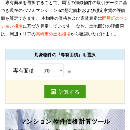
専有面積を選択することで、周辺の類似物件の取引データに基
づき現在のハツミマンションBの想定価格および想定家賃の評価
額を算定できます。 本物件の価格および家賃算定は
問屋町のマン
ション相場
に基づき算定しています。 なお、土地部分の評価額
は、周辺エリアの
高崎市の土地相場
から確認いただけます。
対象物件の『専有面積』を選択
専有面積
㎡
計算する
マンション 物件価格 計算ツール