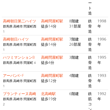
ー
ト
造
高崎朝日第二ハイツ
高崎問屋町駅
8階建
鉄
1998
徒歩14分
31部屋
骨
年
群馬県 高崎市 問屋町西
造
1
高崎朝日ハイツ
高崎問屋町駅
7階建
鉄
1996
徒歩14分
26部屋
骨
年
群馬県 高崎市 問屋町西
造
1
ハツミマンションB
高崎問屋町駅
3階建
鉄
1995
徒歩4分
骨
年
群馬県 高崎市 問屋町 4
造
アーバンK･F
高崎問屋町駅
4階建
鉄
1993
徒歩12分
骨
年
群馬県 高崎市 問屋町西
造
1
プランティーヌ高崎
北高崎駅
6階建
鉄
1992
徒歩19分
筋
年
群馬県 高崎市 問屋町西
コ
2
ン