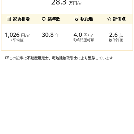
28.3
万円/㎡
家賃相場
築年数
駅距離
評価点
1,026
30.8
4.0
2.6
円/㎡
年
円/㎡
点
(平均値)
高崎問屋町駅
物件評価
この記事は
不動産鑑定士、宅地建物取引士により監修
しています