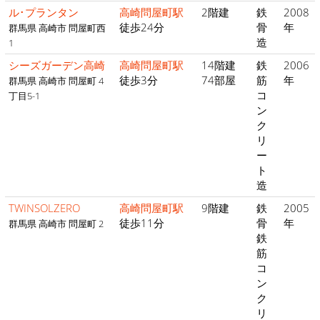
ル･プランタン
高崎問屋町駅
2階建
鉄
2008
徒歩24分
骨
年
群馬県 高崎市 問屋町西
造
1
シーズガーデン高崎
高崎問屋町駅
14階建
鉄
2006
徒歩3分
74部屋
筋
年
群馬県 高崎市 問屋町 4
コ
丁目5-1
ン
ク
リ
ー
ト
造
TWINSOLZERO
高崎問屋町駅
9階建
鉄
2005
徒歩11分
骨
年
群馬県 高崎市 問屋町 2
鉄
筋
コ
ン
ク
リ