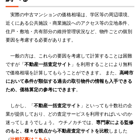
実際の中古マンションの価格相場は、学区等の周辺環境、
近くにある公共施設・商業施設へのアクセス等の立地条件、
住戸・敷地・共有部分の維持管理状況など、物件ごとの個別
要因を考慮する必要があります。
一般の方は、これらの要因を考慮して計算することは困難
ですが「
不動産一括査定サイト
」を利用することにより無料
で価格相場を計算してもらうことができます。 また、
高崎市
において条件が類似する過去の取引物件の情報も入手できる
ため、価格算定の参考にできます
。
しかし、「
不動産一括査定サイト
」といっても十数社の企
業が提供しており、どの査定サービスを利用すればいいのか
迷ってしまうでしょう。 ウチノカチでは、
専門家による監修
のもと、様々な観点から不動産査定サイトを比較
しました
（
比較記事はこちら
）。