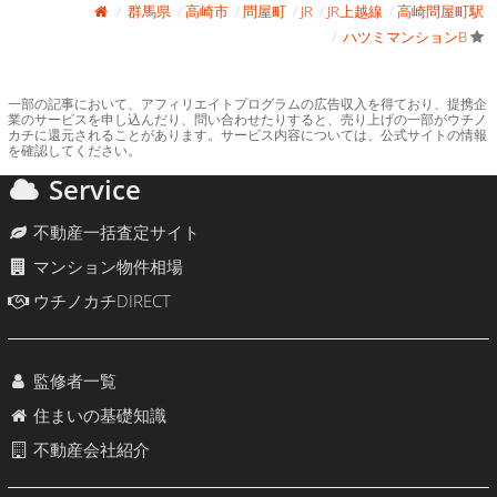
群馬県
高崎市
問屋町
JR
JR上越線
高崎問屋町駅
ハツミマンションB
一部の記事において、アフィリエイトプログラムの広告収入を得ており、提携企
業のサービスを申し込んだり、問い合わせたりすると、売り上げの一部がウチノ
カチに還元されることがあります。サービス内容については、公式サイトの情報
を確認してください。
Service
不動産一括査定サイト
マンション物件相場
ウチノカチDIRECT
監修者一覧
住まいの基礎知識
不動産会社紹介