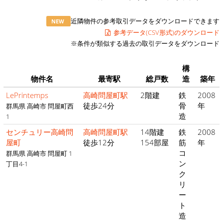
近隣物件の参考取引データをダウンロードできます
NEW
参考データ(CSV形式)のダウンロード
※条件が類似する過去の取引データをダウンロード
構
物件名
最寄駅
総戸数
造
築年
LePrintemps
高崎問屋町駅
2階建
鉄
2008
徒歩24分
骨
年
群馬県 高崎市 問屋町西
造
1
センチュリー高崎問
高崎問屋町駅
14階建
鉄
2008
屋町
徒歩12分
154部屋
筋
年
コ
群馬県 高崎市 問屋町 1
ン
丁目4-1
ク
リ
ー
ト
造