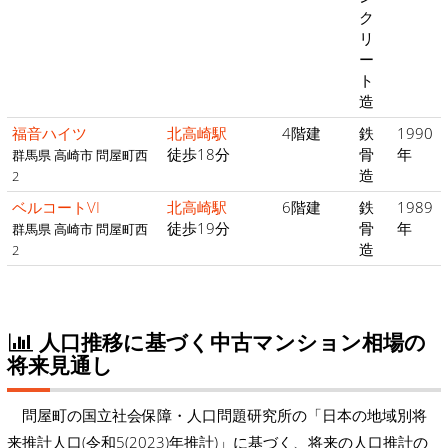
ク
リ
ー
ト
造
福音ハイツ
北高崎駅
4階建
鉄
1990
徒歩18分
骨
年
群馬県 高崎市 問屋町西
造
2
ベルコートVI
北高崎駅
6階建
鉄
1989
徒歩19分
骨
年
群馬県 高崎市 問屋町西
造
2
人口推移に基づく中古マンション相場の
将来見通し
問屋町の国立社会保障・人口問題研究所の「日本の地域別将
来推計人口(令和5(2023)年推計)」に基づく、将来の人口推計の