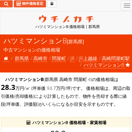
物件価格査定
To
na
ハツミマンションB 価格相場 | 群馬県
ハツミマンションB
[群馬県]
中古マンションの価格相場
群馬県
高崎市
問屋町
JR
JR上越線
高崎問屋町駅
ハツミマンションB
ハツミマンションB
(群馬県 高崎市 問屋町 4)の価格相場は
28.3
万円/㎡ (坪単価 93.7万円/坪)です。 価格相場は、周辺の取
引価格(売却価格)により計算したもので、物件を売却する際に値
段(坪単価、評価額)がいくらになるか目安を示すものです。
ハツミマンションB 価格相場・家賃相場