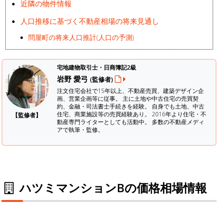
近隣の物件情報
人口推移に基づく不動産相場の将来見通し
問屋町の将来人口推計(人口の予測)
宅地建物取引士・日商簿記2級
岩野 愛弓
(監修者)
注文住宅会社で15年以上、不動産売買、建築デザイン企
画、営業企画等に従事。 主に土地や中古住宅の売買契
約、金融・司法書士手続きを経験。
自身でも土地、中古
住宅、商業施設等の売買経験あり。 2016年より住宅・不
【監修者】
動産専門ライターとしても活動中。 多数の不動産メディ
アで執筆・監修。
ハツミマンションBの価格相場情報