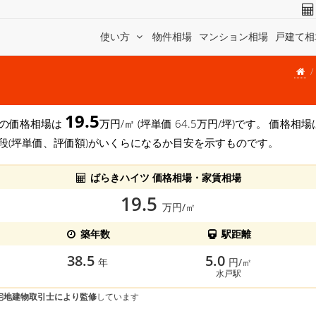
使い方
物件相場
マンション相場
戸建て相
19.5
町)の価格相場は
万円/㎡ (坪単価 64.5万円/坪)です。 価格
段(坪単価、評価額)がいくらになるか目安を示すものです。
ばらきハイツ 価格相場・家賃相場
19.5
万円/㎡
築年数
駅距離
38.5
5.0
年
円/㎡
水戸駅
宅地建物取引士により監修
しています