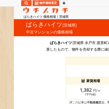
物件価格査定
ばらきハイツ 価格相場 | 茨城県
ばらきハイツ
[茨城県]
中古マンションの価格相場
ばらきハイツ
(茨城県 水戸市 渡里
算したもので、物件を売却する際に値
家賃相場
1,382
円/㎡
(平均値)
この記事は
不動産鑑定士、