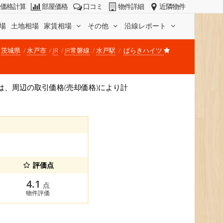
価格計算
部屋価格
口コミ
物件詳細
近隣物件
場
土地相場
家賃相場
その他
沿線レポート
茨城県
水戸市
JR
JR常磐線
水戸駅
ばらきハイツ
相場は、周辺の取引価格(売却価格)により計
評価点
4.1
点
物件評価