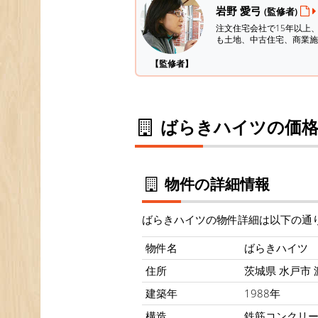
岩野 愛弓
(監修者)
注文住宅会社で15年以上
も土地、中古住宅、商業施
【監修者】
ばらきハイツの価格
物件の詳細情報
ばらきハイツの物件詳細は以下の通
物件名
ばらきハイツ
住所
茨城県 水戸市 
建築年
1988年
構造
鉄筋コンクリ