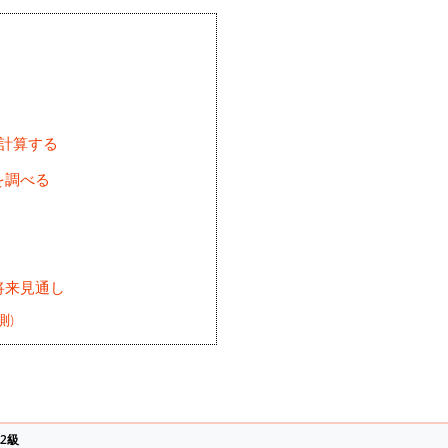
を計算する
を調べる
将来見通し
測)
2級