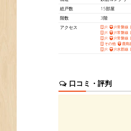
総戸数
15部屋
階数
3階
アクセス
JR
JR常磐線
JR
JR常磐線
JR
JR常磐線
その他
鹿島
JR
JR水郡線
口コミ・評判