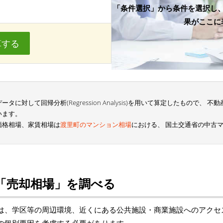
「条件選択」から条件を選択し
果がここに
算する
に対して回帰分析(Regression Analysis)を用いて算定したもので、
います。
価格相場、家賃相場は
渡里町のマンション相場
における、 国土交通省の中古
「売却相場」を調べる
は、学区等の周辺環境、近くにある公共施設・商業施設へのアクセ