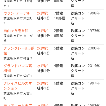
徒歩1分
6部屋
クリート
茨城県 水戸市 けやき
造
台 1
ヴァン･アーデル
水戸駅
7階建
鉄筋コン
1998年
徒歩1分
18部屋
クリート
茨城県 水戸市 末広町
造
3
自由ヶ丘壱番館
水戸駅
2階建
鉄筋コン
1973年
徒歩1分
6部屋
クリート
茨城県 水戸市 自由が
造
丘
グランクレール3番
水戸駅
5階建
鉄筋コン
2000年
館
徒歩1分
クリート
造
茨城県 水戸市 袴塚 2
グランドパレス高
水戸駅
4階建
鉄筋コン
2014年
樹VII
徒歩1分
クリート
造
茨城県 水戸市 栄町 1
グレイスヒルズマ
水戸駅
6階建
鉄筋コン
1997年
ンション
徒歩1分
クリート
造
茨城県 水戸市 元吉田
町
ディアコート末広
水戸駅
4階建
鉄筋コン
1993年