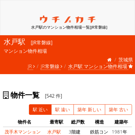
水戸駅のマンション物件相場一覧[JR常磐線]
水戸駅
[JR常磐線]
マンション物件相場
茨城県
JR
JR常磐線
水戸駅 マンション物件相場
物件一覧
[542 件]
駅 近い
駅 遠い
築年 新しい
築年 古い
物件名
最寄駅
総戸数
構造
建築年
茂手木マンション
水戸駅
3階建
鉄筋コン
1981年