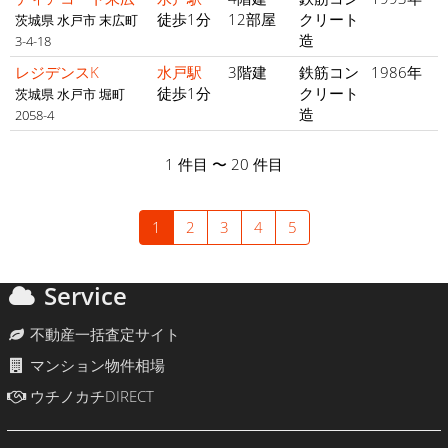
徒歩1分
12部屋
クリート
茨城県 水戸市 末広町
造
3-4-18
レジデンスK
水戸駅
3階建
鉄筋コン
1986年
徒歩1分
クリート
茨城県 水戸市 堀町
造
2058-4
1 件目 〜 20 件目
1
2
3
4
5
Service
不動産一括査定サイト
マンション物件相場
ウチノカチDIRECT