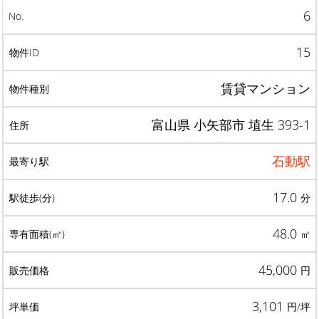
6
15
賃貸マンション
富山県 小矢部市 埴生 393-1
石動駅
17.0
分
48.0
㎡
45,000
円
3,101
円/坪