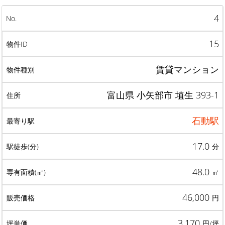
4
15
賃貸マンション
富山県 小矢部市 埴生 393-1
石動駅
17.0
分
48.0
㎡
46,000
円
3,170
円/坪