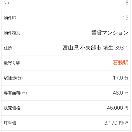
8
15
賃貸マンション
富山県 小矢部市 埴生 393-1
石動駅
17.0
分
48.0
㎡
46,000
円
3,170
円/坪