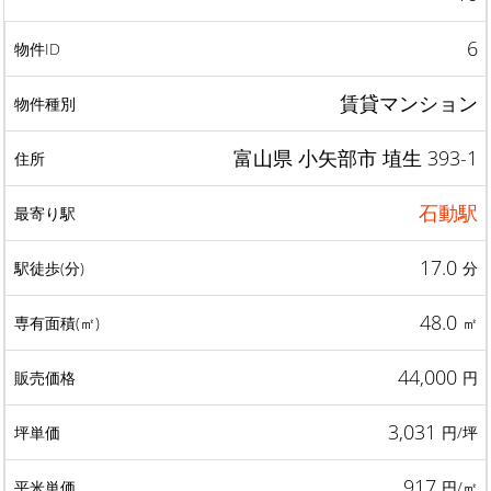
6
賃貸マンション
富山県 小矢部市 埴生 393-1
石動駅
17.0
分
48.0
㎡
44,000
円
3,031
円/坪
917
円/㎡