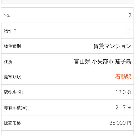
2
11
賃貸マンション
富山県 小矢部市 茄子島
石動駅
12.0
分
21.7
㎡
35,000
円