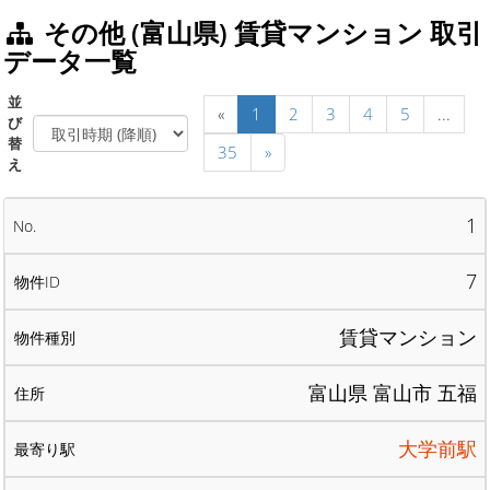
その他 (富山県) 賃貸マンション 取引
データ一覧
並
«
1
2
3
4
5
...
び
替
35
»
え
1
7
賃貸マンション
富山県 富山市 五福
大学前駅