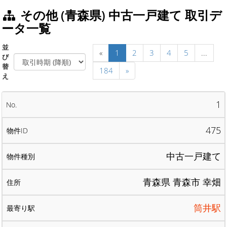
その他 (青森県) 中古一戸建て 取引デ
ータ一覧
並
«
1
2
3
4
5
...
び
替
184
»
え
1
475
中古一戸建て
青森県 青森市 幸畑
筒井駅