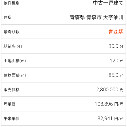
中古一戸建て
青森県 青森市 大字油川
青森駅
30.0
分
120
㎡
85.0
㎡
2,800,000
円
108,896
円/坪
32,941
円/㎡