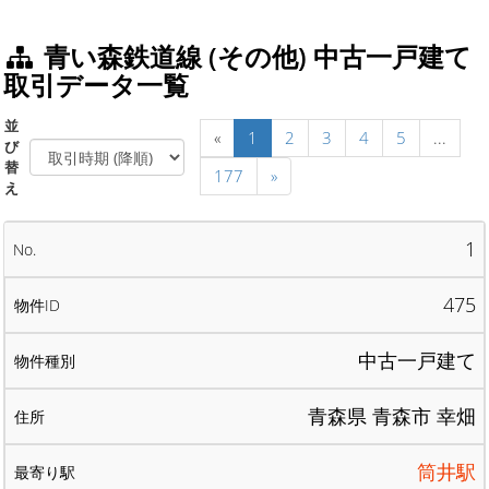
青い森鉄道線 (その他) 中古一戸建て
取引データ一覧
並
«
1
2
3
4
5
...
び
替
177
»
え
1
475
中古一戸建て
青森県 青森市 幸畑
筒井駅