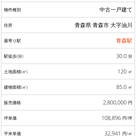
中古一戸建て
青森県 青森市 大字油川
青森駅
30.0
分
120
㎡
85.0
㎡
2,800,000
円
108,896
円/坪
32,941
円/㎡