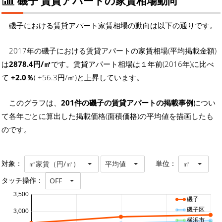
磯子 賃貸アパートの家賃相場動向
磯子における賃貸アパート家賃相場の動向は以下の通りです。
2017年の磯子における賃貸アパートの家賃相場(平均掲載金額)
は
2878.4円/㎡
です。賃貸アパート相場は１年前(2016年)に比べ
て
+2.0％
( +56.3円/㎡)と上昇しています。
このグラフは、
201件の磯子の賃貸アパートの掲載事例
につい
て各年ごとに算出した掲載価格(面積価格)の平均値を描画したも
のです。
対象：
単位：
㎡家賃（円/㎡）
平均値
㎡
タッチ操作：
OFF
3,500
磯子
磯子区
3,000
横浜市