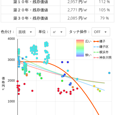
築１０年・残存価値
2,957 円/㎡
112 %
築２０年・残存価値
2,771 円/㎡
105 %
築３０年・残存価値
2,085 円/㎡
79 %
色分け：
単位：
タッチ操作：
面積
㎡
OFF
4000
広い
磯子
磯子区
横浜市
狭い
神奈川県
3000
価格 円/㎡
2000
1000