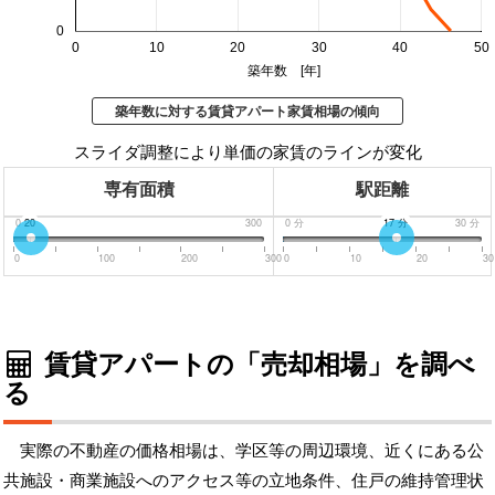
0
0
10
20
30
40
50
築年数 [年]
築年数に対する賃貸アパート家賃相場の傾向
スライダ調整により単価の家賃のラインが変化
専有面積
駅距離
0
20
300
0
分
17
分
30
分
0
100
200
300
0
10
20
30
賃貸アパートの「売却相場」を調べ
る
実際の不動産の価格相場は、学区等の周辺環境、近くにある公
共施設・商業施設へのアクセス等の立地条件、住戸の維持管理状