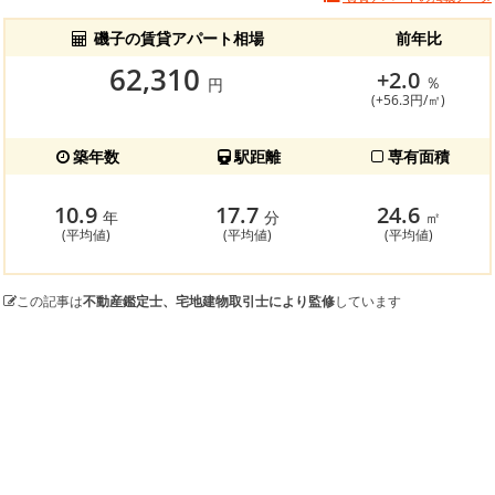
磯子の賃貸アパート相場
前年比
62,310
+2.0
％
円
(+56.3円/㎡)
築年数
駅距離
専有面積
10.9
17.7
24.6
年
分
㎡
(平均値)
(平均値)
(平均値)
この記事は
不動産鑑定士、宅地建物取引士により監修
しています