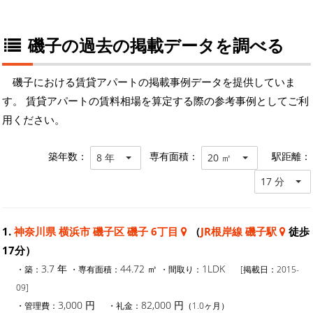
磯子の過去の掲載データを調べる
磯子における賃貸アパートの掲載事例データを提供していま
す。 賃貸アパートの賃料相場を算定する際の参考事例としてご利
用ください。
築年数：
専有面積：
駅距離：
8 年
20 ㎡
17 分
1.
神奈川県 横浜市 磯子区 磯子 6丁目
（
JR根岸線 磯子駅
徒歩
17分）
3.7 年
44.72 ㎡
1LDK
・築：
・専有面積：
・間取り：
[掲載日：2015-
09]
3,000 円
82,000 円
・管理費：
・礼金：
（1.0ヶ月）