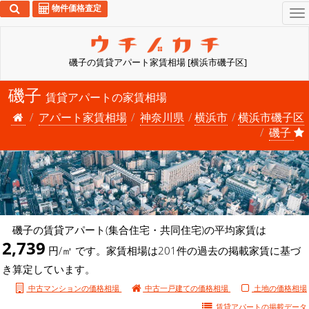
物件価格査定
To
na
磯子の賃貸アパート家賃相場 [横浜市磯子区]
磯子
賃貸アパートの家賃相場
アパート家賃相場
神奈川県
横浜市
横浜市磯子区
磯子
磯子の賃貸アパート(集合住宅・共同住宅)の平均家賃は
2,739
円/㎡ です。家賃相場は201件の過去の掲載家賃に基づ
き算定しています。
中古マンションの価格相場
中古一戸建ての価格相場
土地の価格相場
賃貸アパートの
掲載データ