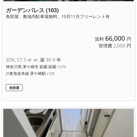
ガーデンパレス (103)
角部屋、敷地内駐車場無料、10月11月フリーレント有
66,000
賃料
円
管理費 2,000 円
3DK, 57.5 ㎡ ㎡, 築 36.9 年
神奈川県 茅ケ崎市 萩園 萩園 1579
JR東海道本線 茅ケ崎駅 バス
角部屋