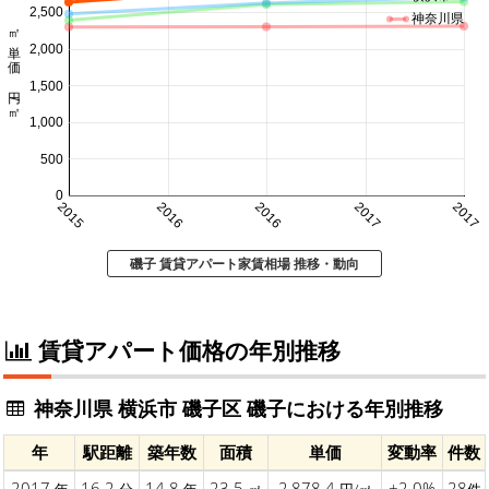
2,500
神奈川県
㎡単価 円/㎡
2,000
1,500
1,000
500
0
2015
2016
2016
2017
2017
磯子 賃貸アパート家賃相場 推移・動向
賃貸アパート価格の年別推移
神奈川県 横浜市 磯子区 磯子における年別推移
年
駅距離
築年数
面積
単価
変動率
件数
2017
16.2
14.8
23.5
2,878.4
+2.0%
28