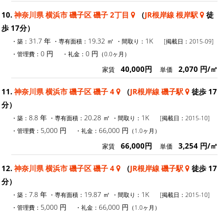
10.
神奈川県 横浜市 磯子区 磯子 2丁目
（
JR根岸線 根岸駅
徒
歩 17分）
31.7 年
19.32 ㎡
1K
・築：
・専有面積：
・間取り：
[掲載日：2015-09]
0 円
0 円
・管理費：
・礼金：
（0.0ヶ月）
40,000円
2,070 円/㎡
家賃
単価
11.
神奈川県 横浜市 磯子区 磯子 4
（
JR根岸線 磯子駅
徒歩 17
分）
8.8 年
20.28 ㎡
1K
・築：
・専有面積：
・間取り：
[掲載日：2015-10]
5,000 円
66,000 円
・管理費：
・礼金：
（1.0ヶ月）
66,000円
3,254 円/㎡
家賃
単価
12.
神奈川県 横浜市 磯子区 磯子 4
（
JR根岸線 磯子駅
徒歩 17
分）
7.8 年
19.87 ㎡
1K
・築：
・専有面積：
・間取り：
[掲載日：2015-10]
5,000 円
66,000 円
・管理費：
・礼金：
（1.0ヶ月）