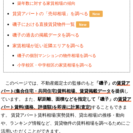
築年数に対する家賃相場の傾向
賃貸アパートの「売却相場」を調べる
New
磯子における直接賃貸物件一覧
New
磯子の過去の掲載データを調べる
家賃相場が近い近隣エリアを調べる
磯子の個別マンションの物件相場を調べる
小学校区・中学校区の家賃相場を調べる
このページでは、不動産鑑定士の監修のもと
「磯子」の
賃貸ア
パート(集合住宅・共同住宅)賃料相場、賃貸掲載データ
を提供
し
ています。 また、
駅距離、面積などを指定して「磯子」の
賃貸ア
パート賃料(価格、評価額)を即座に計算(査定)
することもできま
す。 賃貸アパート賃料相場(実勢賃料、貸出相場)の推移・動向
や、ランキング情報など、賃貸物件の賃料相場を調べるためにご
活用いただくことができます。