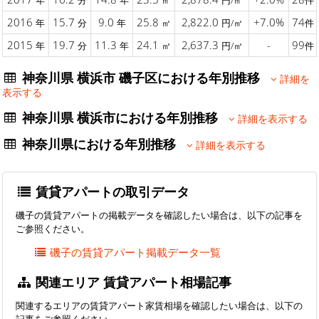
年
分
年
㎡
円/㎡
件
2016
15.7
9.0
25.8
2,822.0
+7.0%
74
年
分
年
㎡
円/㎡
件
2015
19.7
11.3
24.1
2,637.3
-
99
年
分
年
㎡
円/㎡
件
神奈川県 横浜市 磯子区における年別推移
詳細を
表示する
神奈川県 横浜市における年別推移
詳細を表示する
神奈川県における年別推移
詳細を表示する
賃貸アパートの取引データ
磯子の賃貸アパートの掲載データを確認したい場合は、以下の記事を
ご参照ください。
磯子の賃貸アパート掲載データ一覧
関連エリア 賃貸アパート相場記事
関連するエリアの賃貸アパート家賃相場を確認したい場合は、以下の
記事をご参照ください。