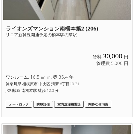
ライオンズマンション南橋本第2 (206)
リニア新幹線開通予定の橋本駅の隣駅
30,000
賃料
円
管理費 5,000 円
ワンルーム, 16.5 ㎡ ㎡, 築 35.4 年
神奈川県 相模原市 中央区 清新 6丁目10-21
JR相模線 南橋本駅 徒歩 12.0 分
オートロック
防犯設備
室内洗濯機置場
閑静な住宅街