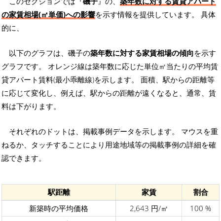
このセクションでは『
磯子
』の、
築年数に対する賃貸アパート
の家賃相場(㎡単価)への影響
を示す情報を提供しています。 具体
的に、
以下のグラフは、磯子の
築年数に対する家賃相場の傾向
を示す
グラフです。 オレンジ線は築年数に応じた単位㎡当たりの平均賃
貸アパート賃料(最小乖離線)を示します。 面積、駅からの距離等
に応じて変化し、例えば、駅からの距離が遠くなると、通常、賃
料は下がります。
それぞれのドットは、掲載事例データを示します。 マウスを重
ねるか、タッチすることにより用途地域等の掲載事例の詳細を確
認できます。
駅距離
家賃
割合
新築時の平均価格
2,643 円/㎡
100 %