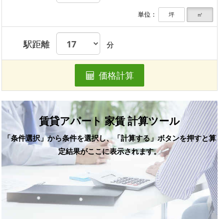
単位：
坪
㎡
駅距離
分
価格計算
賃貸アパート 家賃 計算ツール
「条件選択」から条件を選択し、「計算する」ボタンを押すと算
定結果がここに表示されます。