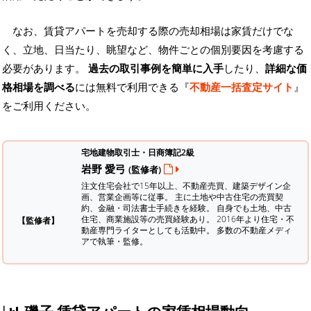
なお、賃貸アパートを売却する際の売却相場は家賃だけでな
く、立地、日当たり、眺望など、物件ごとの個別要因を考慮する
必要があります。
過去の取引事例を簡単に入手
したり、
詳細な価
格相場を調べる
には無料で利用できる『
不動産一括査定サイト
』
をご利用ください。
宅地建物取引士・日商簿記2級
岩野 愛弓
(監修者)
注文住宅会社で15年以上、不動産売買、建築デザイン企
画、営業企画等に従事。 主に土地や中古住宅の売買契
約、金融・司法書士手続きを経験。
自身でも土地、中古
住宅、商業施設等の売買経験あり。 2016年より住宅・不
【監修者】
動産専門ライターとしても活動中。 多数の不動産メディ
アで執筆・監修。